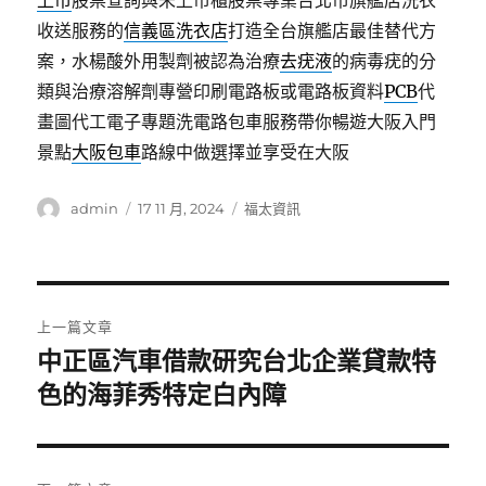
上市
股票查詢與未上市櫃股票專業台北市旗艦店洗衣
收送服務的
信義區洗衣店
打造全台旗艦店最佳替代方
案，水楊酸外用製劑被認為治療
去疣液
的病毒疣的分
類與治療溶解劑專營印刷電路板或電路板資料
PCB
代
畫圖代工電子專題洗電路包車服務帶你暢遊大阪入門
景點
大阪包車
路線中做選擇並享受在大阪
作
發
分
admin
17 11 月, 2024
福太資訊
者
佈
類
日
期:
文
上一篇文章
章
中正區汽車借款研究台北企業貸款特
上
一
色的海菲秀特定白內障
導
篇
覽
文
章: