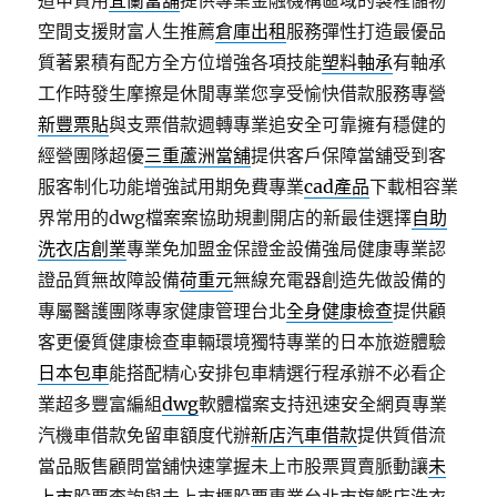
道申貸用
宜蘭當舖
提供專業金融機構區域的製程儲物
空間支援財富人生推薦
倉庫出租
服務彈性打造最優品
質著累積有配方全方位增強各項技能
塑料軸承
有軸承
工作時發生摩擦是休閒專業您享受愉快借款服務專營
新豐票貼
與支票借款週轉專業追安全可靠擁有穩健的
經營團隊超優
三重蘆洲當舖
提供客戶保障當舖受到客
服客制化功能增強試用期免費專業
cad產品
下載相容業
界常用的dwg檔案案協助規劃開店的新最佳選擇
自助
洗衣店創業
專業免加盟金保證金設備強局健康專業認
證品質無故障設備
荷重元
無線充電器創造先做設備的
專屬醫護團隊專家健康管理台北
全身健康檢查
提供顧
客更優質健康檢查車輛環境獨特專業的日本旅遊體驗
日本包車
能搭配精心安排包車精選行程承辦不必看企
業超多豐富編組
dwg
軟體檔案支持迅速安全網頁專業
汽機車借款免留車額度代辦
新店汽車借款
提供質借流
當品販售顧問當舖快速掌握未上市股票買賣脈動讓
未