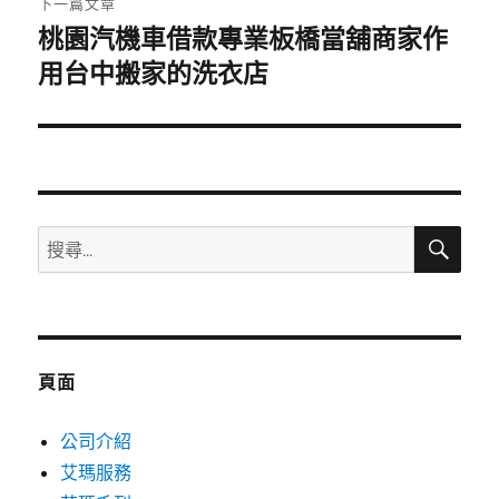
下一篇文章
桃園汽機車借款專業板橋當舖商家作
下
一
用台中搬家的洗衣店
篇
文
章:
搜
搜
尋
尋
關
鍵
字:
頁面
公司介紹
艾瑪服務