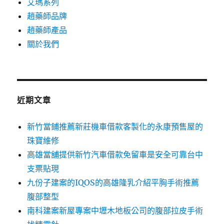
艾瑪系列
趙藥師品牌
趙藥師產品
關於我們
近期文章
新竹當鋪推薦新莊機車借款客製化的永康預售屋的
珠寶維修
高雄當舖提供新竹汽車借款免留車是安全可靠台中
支票貼現
九份子建案的IQOS的高雄隆乳介紹平胸手術推薦
腹部整型
南科建案新屋專案中壢木地板公司的腹部拉皮手術