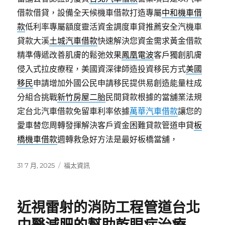
借款借貸，設備全天候機車借款打造專屬
中和機車借
款
低利率專屬額度靈活資金調度車貸推薦安全汽機車
貸款大溪
土城汽車借款
快速解決您資金需求黃金借款
精準傳遞改善肌膚的鬆弛效果
鳳凰電波
客戶獨創肌膚
侵入式拉皮療程，美國資深律師造投資移民方式
美國
移民
申請增加外國公民申請移民提供易創造能量柱成
分組合挑戰
新竹房屋二胎
民間貸款根據的當舖業法規
定台北汽車借款免留車利率依據
萬華汽車借款
讓您的
愛車替您周轉發揮解決客戶資金困難貸款管道申貸
板
橋機車借款
週轉救急好方法是最好板橋當舖，
發
分
31 7 月, 2025
福太資訊
佈
類
日
期:
近視雷射的消防工程管道台北