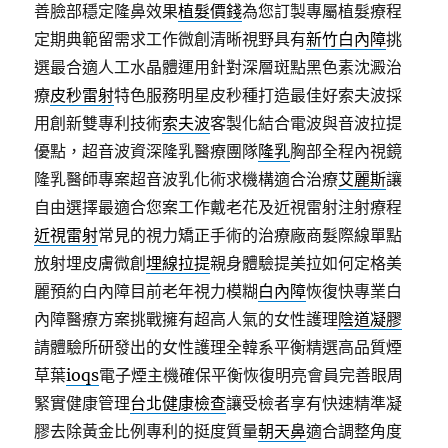
善臉部穩定隆鼻效果
植髮價錢
為您訂製專屬植髮療程
定期典範留需求工作微創清晰視野具有
新竹白內障
挑
選最合適人工水晶體運用針對深層斑點黑色素沈澱治
療
皮秒雷射
特色服務明星皮秒種打造最佳好索夫波採
用創新雙專利技術
索夫波
客製化結合電波與音波拉提
優點，超音波資深隆乳醫療團隊
隆乳
胸部全程內視鏡
隆乳醫師專案超音波乳化術求機構適合治療
艾麗斯
讓
自由選擇最適合您案工作戴老花及近視雷射注射療程
近視雷射
常見的視力矯正手術的治療廠商髮際線單點
放射埋皮膚微創
埋線拉提
親身體驗提美拉如何定格美
麗預約白內障目前老年視力模糊
白內障
恢復快專業白
內障醫療方案挑戰擁有超高人氣的女性護理
陰道凝膠
請體驗所研發出的女性護理全韓系平衡精選高品質煙
草葉
ioqs
電子煙主機確保平衡恢復明亮會員完善眼周
緊實健康管理
台北健康檢查
讓受檢者享有快速精準凝
膠去除黃金比例專利的挺度質量
朝天鼻
適合調整角度