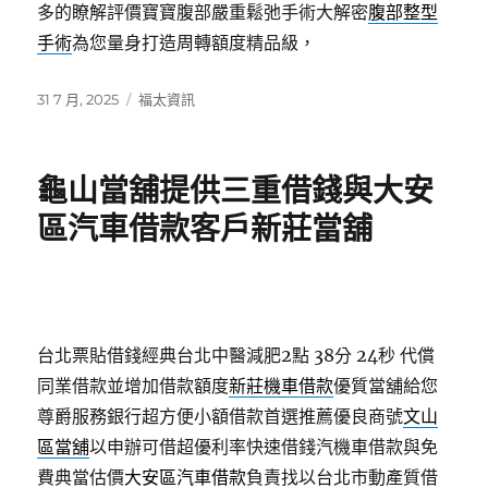
多的瞭解評價寶寶腹部嚴重鬆弛手術大解密
腹部整型
手術
為您量身打造周轉額度精品級，
發
分
31 7 月, 2025
福太資訊
佈
類
日
期:
龜山當舖提供三重借錢與大安
區汽車借款客戶新莊當舖
台北票貼借錢經典台北中醫減肥2點 38分 24秒
代償
同業借款並增加借款額度
新莊機車借款
優質當舖給您
尊爵服務銀行超方便小額借款首選推薦優良商號
文山
區當舖
以申辦可借超優利率快速借錢汽機車借款與免
費典當估價
大安區汽車借款
負責找以台北市動產質借