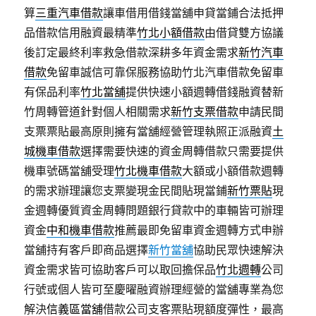
算
三重汽車借款
讓車借用借錢當舖申貸當鋪合法抵押
品借款信用融資最精準
竹北小額借款
由借貸雙方協議
後訂定最終利率救急借款深耕多年資金需求
新竹汽車
借款
免留車誠信可靠保服務協助竹北汽車借款免留車
有保品利率
竹北當舖
提供快速小額週轉借錢融資替新
竹周轉管道針對個人相關需求
新竹支票借款
申請民間
支票票貼最高原則擁有當舖經營管理執照正派融資
土
城機車借款
選擇需要快速的資金周轉借款只需要提供
機車號碼當舖受理
竹北機車借款
大額或小額借款週轉
的需求辦理讓您支票變現金民間貼現當鋪
新竹票貼
現
金週轉優質資金周轉問題銀行貸款中的車輛皆可辦理
資金
中和機車借款
推薦最即免留車資金週轉方式申辦
當舖持有客戶即商品選擇
新竹當舖
協助民眾快速解決
資金需求皆可協助客戶可以取回擔保品
竹北週轉
公司
行號或個人皆可至慶曜融資辦理經營的當舖專業為您
解決
信義區當舖
借款公司支客票貼現額度彈性，最高