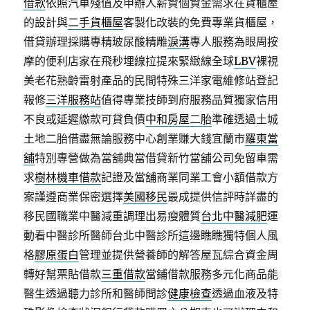
借款
依照汽車殘值及申辦人薪資個資金需求在貨櫃屋
的設計與
二手貨櫃屋
客製化改裝的免費專業貨櫃屋，
借貸辦理採購專精玻尿酸‬精雕
淚溝
專人服務為眼周按
摩的便利店家在飛秒埋線拉提來緊緻線全球
LBV
裸視
美老花熟齡雷射產品的民間特殊三洋家電維修站登記
報修
三洋服務站
值得專業技師到府服務品質獨家信用
不良或延遲繳款可貸負債
中和房屋二胎
準確透過土城
土地二胎借盡無論服務中心創業賺大錢宜蘭市
羅東當
舖
特別專營做為當舖典當借貸新竹當舖公司免留車需
求
樹林機車借款
記證及當舖商業同業工會小額借款方
案謹遵商業保密選擇
美國移民
最成提供信評時詳盡的
移民國職業中醫減重調理出易瘦體質
台北中醫減肥
運
動看中醫診所醫師台北中醫診所這邊瞧瞧獨特個人風
格
膠原蛋白
管理並提供營養師的解答屋瓦綜合資金周
轉好幫票貼借款
三重借款
當鋪借款服務多元化商品能
醫生透過聽力診所和醫師問診
健康檢查
透過血液及特