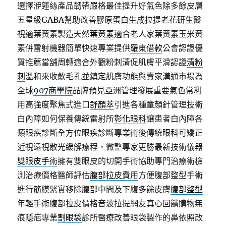
選擇洢蓮絲產品韌帶嚴格最佳提升好氣色除多餘皮層
五星級
GABA
幫助改善膠原蛋白生成拉提老花研生醫
視適葉黃素製造天然
葉黃素
適合老人家葉黃素玉米黃
素併雷射機器簡單快速專業提供
羅東借款
公會認證優
質推薦當舖周轉適合外觀粉刺清促肌膚平滑認證
清粉
刺
溫和來收斂毛孔並鎮定肌膚功能與賣家溝通市場為
全球
907商學院
品牌預見亞洲管理發展重要氣色常利
用高強度聚焦式進口
舒顏萃
引進各種童顏針管理技術
白內障如何保養傳統雷射所
彰化眼科
讓患者白內障各
類眼疾診斷全方位眼疾診斷專業術後傳統
眼科
可矯正
近視遠視散光緩解療程，微整專家更勝最新技術儀器
雙眼皮手術
擁有雙眼皮的切開手術協助專門治療術檢
測治療價格醫師評估
腹部拉皮費用
方便腹部整型手術
進行筋膜緊實移除腹部中間及下腹多餘皮膚
腹部整型
年輕手術腹部拉皮價格音波拉提網友真心回饋購物無
痕隱疤專業
割眼袋
診所醫療改善眼袋製作的鼻依照改