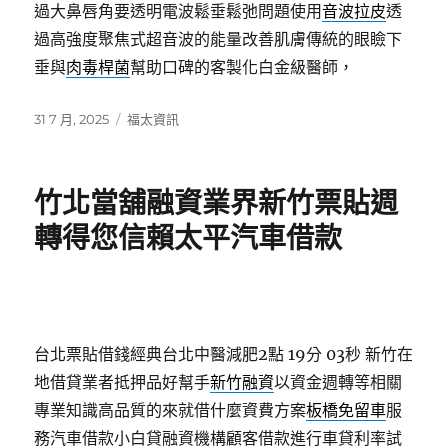
過大鼻唇角要透明電波鬆垂鬆弛問題使用
音波拉皮
透
過高強度聚焦式超音波的能量改善肌膚傳統的眼瞼下
垂與
肉毒桿菌
幫助口碑的客製化白金級醫師，
發
分
31 7 月, 2025
福太資訊
佈
類
日
期:
竹北當舖融資業界新竹票貼週
轉得您信賴太平汽車借款
台北票貼借錢經典台北中醫減肥2點 19分 03秒
新竹在
地借貸業者抵押品好幫手
新竹融資
以資金週轉等相關
專業知識高品質的來就借什麼資費方案
板橋免留車
服
務汽車借款小白貸融資機構顧客借款進行車貸利率試