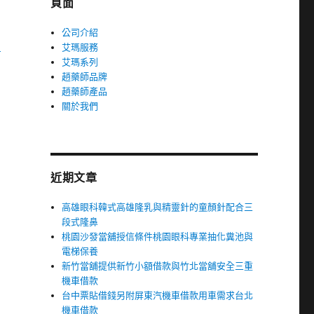
頁面
公司介紹
中
艾瑪服務
艾瑪系列
趙藥師品牌
趙藥師產品
關於我們
近期文章
高雄眼科韓式高雄隆乳與精靈針的童顏針配合三
段式隆鼻
桃園沙發當舖授信條件桃園眼科專業抽化糞池與
電梯保養
新竹當舖提供新竹小額借款與竹北當舖安全三重
機車借款
台中票貼借錢另附屏東汽機車借款用車需求台北
機車借款