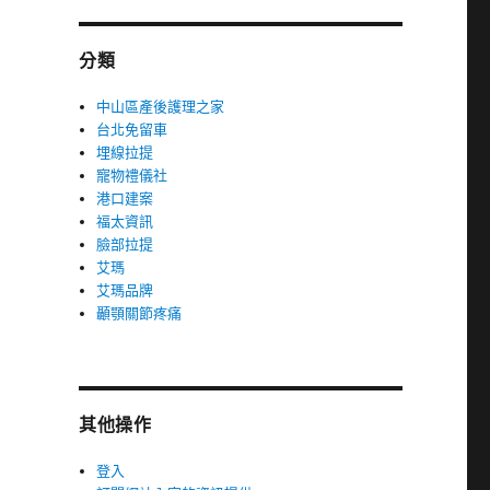
分類
中山區產後護理之家
台北免留車
埋線拉提
寵物禮儀社
港口建案
福太資訊
臉部拉提
艾瑪
艾瑪品牌
顳顎關節疼痛
其他操作
登入