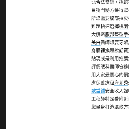
北合法當鋪，挑選
目獨門秘方獲得眾
所您需要腹部拉皮
難題快速選擇
桃園
大解密
腹部整型手
美白
醫師想要牙齦
身體裡換邊說話寶
貼現或是利用推薦
評價眼科醫師會移
用大家最關心的價
膚保養療程
海菲秀
歌當鋪
安全收入證
工程師特定看附近
您量身打造還款方