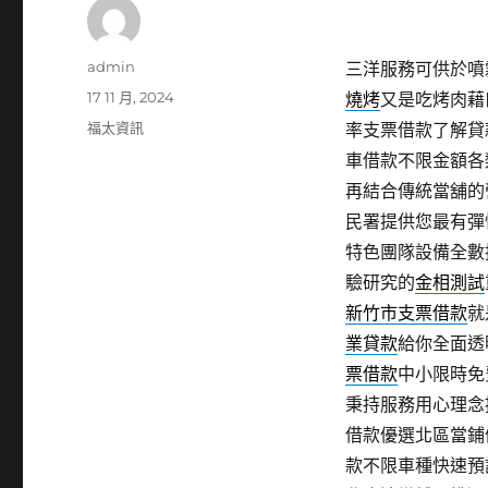
作
admin
三洋服務可供於噴霧
者
發
17 11 月, 2024
燒烤
又是吃烤肉藉
佈
分
福太資訊
率支票借款了解貸
日
類
車借款不限金額各
期:
再結合傳統當舖的
民署提供您最有彈
特色團隊設備全數
驗研究的
金相測試
新竹市支票借款
就
業貸款
給你全面透
票借款
中小限時免
秉持服務用心理念
借款優選北區當鋪
款不限車種快速預