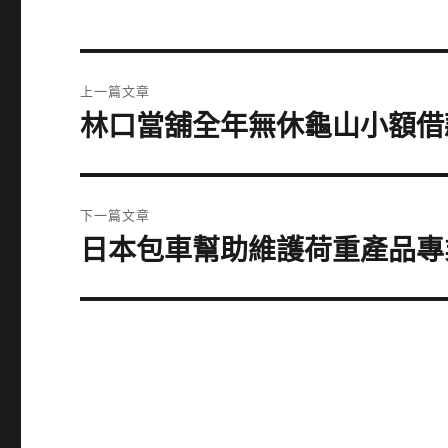
文
上一篇文章
章
林口當舖全年無休龜山小額借
上
一
導
篇
覽
文
下一篇文章
章:
日本包車幫助維護荷重產品專
下
一
篇
文
章: