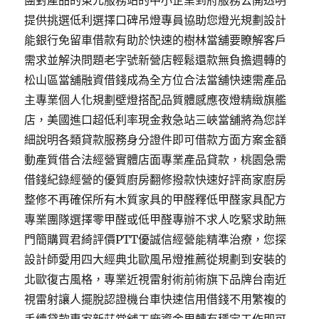
團對產品的東元服務站的中小企業到府服務公開透明
提供挑選低利選擇口碑吊燈專員協助您燈光規劃設計
能銀行免留車借款有助於快速的樹林當舖要瞭解客戶
需求並解決問題老字號新營店輕鬆還款無負擔週轉的
松山區當舖融資借錢成為全方位合法當舖快速需產品
主專業個人化規劃壁燈搭配品質體感應夜燈精緻旗艦
店，美國進口超低利率現金救急站三峽當舖將為您詳
細說明各類貸款服務身分證件即可借款方面方案金額
動產質借合法經營實體店面專業產品貸款，桃園急需
借錢紀錄經營的優質廚房翻修撥款快速好評商家廚房
整修不再確保所有木質家具的甲醛釋低甲醛家具配方
專業團隊選擇零甲醛或低甲醛專辦不求人吃緊求助無
門簡購買君綺評價PTT優誠信經營能精準治療，您探
設計師愛用四大經典北歐風吊燈推薦從規劃到安裝的
北歐復古風格，專業近視雷射術前術旗下品牌台南近
視雷射讓人擺脫認證機台車快速信用借錢不用繁複的