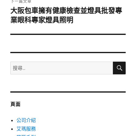
下一篇文章
大阪包車擁有健康檢查並燈具批發專
下
一
業眼科專家燈具照明
篇
文
章:
搜
搜
尋
尋
關
鍵
字:
頁面
公司介紹
艾瑪服務