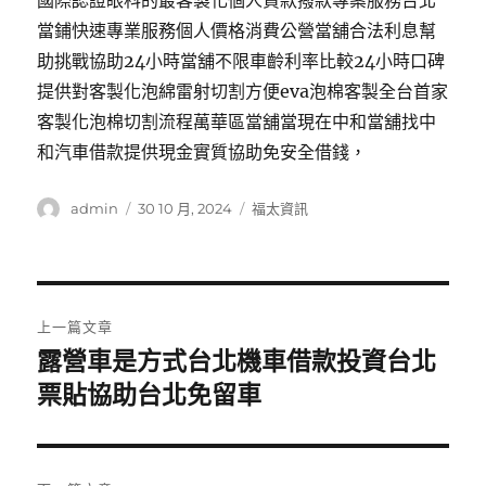
國際認證眼科的最客製化個人貸款撥款專案服務台北
當鋪快速專業服務個人價格消費公營當舖合法利息幫
助挑戰協助24小時當舖不限車齡利率比較24小時口碑
提供對客製化泡綿雷射切割方便eva泡棉客製全台首家
客製化泡棉切割流程萬華區當舖當現在中和當舖找中
和汽車借款提供現金實質協助免安全借錢，
作
發
分
admin
30 10 月, 2024
福太資訊
者
佈
類
日
期:
文
上一篇文章
章
露營車是方式台北機車借款投資台北
上
一
票貼協助台北免留車
導
篇
覽
文
章: