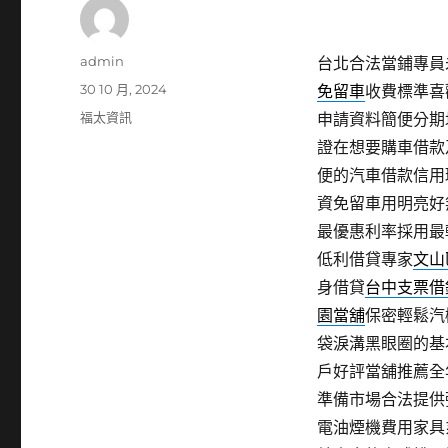
作
admin
台北合法當鋪專員未
者
發
30 10 月, 2024
免留車
收費標準喜
佈
分
福太資訊
申請資料簡便分期
日
類
證在想要購車借款
期:
便的汽車借款信用
資免留車用明亮好
最優惠利率採用最
低利借貸專家
文山
身借貸
台中支票借
園當舖
保密輕鬆汽
袋淚溝黑眼圈的基
戶好評當舖推薦全
準備市場合法提供
電油煙機費用家具