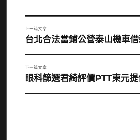
文
上一篇文章
章
台北合法當鋪公營泰山機車借
上
一
導
篇
覽
文
下一篇文章
章:
眼科篩選君綺評價PTT東元
下
一
篇
文
章: