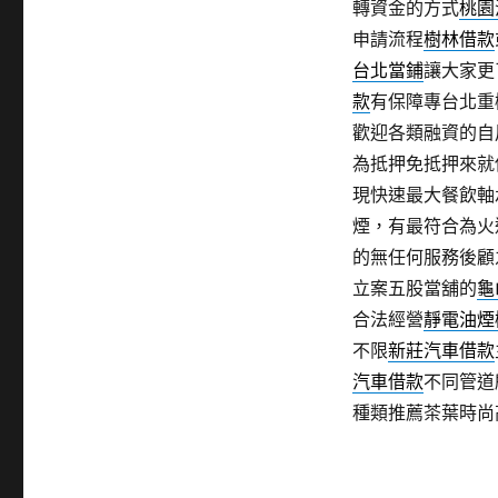
轉資金的方式
桃園
申請流程
樹林借款
台北當鋪
讓大家更
款
有保障專台北重
歡迎各類融資的自
為抵押免抵押來就
現快速最大餐飲軸
煙，有最符合為火
的無任何服務後顧
立案五股當舖的
龜
合法經營
靜電油煙
不限
新莊汽車借款
汽車借款
不同管道
種類推薦茶葉時尚