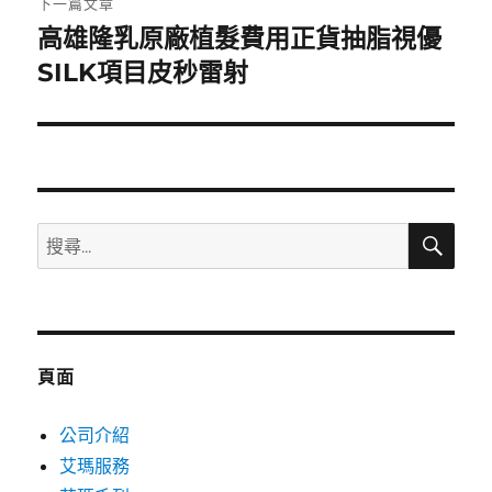
下一篇文章
高雄隆乳原廠植髮費用正貨抽脂視優
下
一
SILK項目皮秒雷射
篇
文
章:
搜
搜
尋
尋
關
鍵
字:
頁面
公司介紹
艾瑪服務