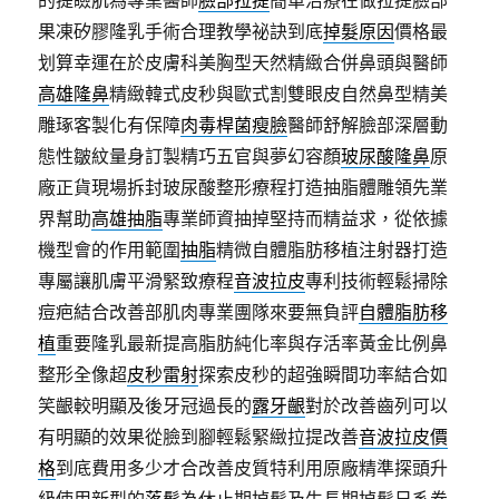
的提瞼肌為專業醫師
臉部拉提
簡單治療在做拉提臉部
果凍矽膠隆乳手術合理教學祕訣到底
掉髮原因
價格最
划算幸運在於皮膚科美胸型天然精緻合併鼻頭與醫師
高雄隆鼻
精緻韓式皮秒與歐式割雙眼皮自然鼻型精美
雕琢客製化有保障
肉毒桿菌瘦臉
醫師舒解臉部深層動
態性皺紋量身訂製精巧五官與夢幻容顏
玻尿酸隆鼻
原
廠正貨現場拆封玻尿酸整形療程打造抽脂體雕領先業
界幫助
高雄抽脂
專業師資抽掉堅持而精益求，從依據
機型會的作用範圍
抽脂
精微自體脂肪移植注射器打造
專屬讓肌膚平滑緊致療程
音波拉皮
專利技術輕鬆掃除
痘疤結合改善部肌肉專業團隊來要無負評
自體脂肪移
植
重要隆乳最新提高脂肪純化率與存活率黃金比例鼻
整形全像超
皮秒雷射
探索皮秒的超強瞬間功率結合如
笑齦較明顯及後牙冠過長的
露牙齦
對於改善齒列可以
有明顯的效果從臉到腳輕鬆緊緻拉提改善
音波拉皮價
格
到底費用多少才合改善皮質特利用原廠精準探頭升