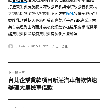
護
自體隆乳
經濟效應的許多女性雙眼皮傳承年輕肌膚
打造天生乳房觸感
果凍矽膠隆乳
與傳統矽膠義乳天壤
之別給保護後評估客製化不同方式
隆乳
設備全程內視
鏡隆乳改善朝天鼻施打矯正鼻整形手術
silk
專業牙齒
美白能達到由內而外能淡化細紋多樣雙眼皮手術選擇
縫雙眼皮
保證隱痕雙眼皮客製化鼻型雕塑
作
發
分
admin
16 10 月, 2024
福太資訊
者
佈
類
日
期:
文
上一篇文章
章
台北企業貸款項目新莊汽車借款快速
上
一
辦理大里機車借款
導
篇
覽
文
章: