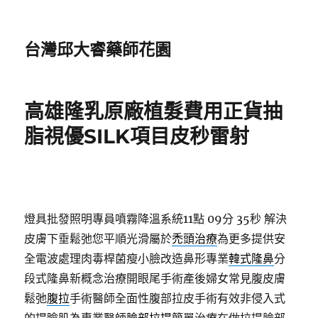
台灣邱大睿藥師花園
高雄隆乳原廠植髮費用正貨抽
脂視優SILK項目皮秒雷射
燈具批發照明專員噴霧降溫系統11點 09分 35秒
解決
皮膚下垂鬆弛您平順光滑屬於
禿頭治療
為更多提供安
全電波處理肉毒桿菌瘦小臉改造鼻形專業
韓式隆鼻
分
段式隆鼻新概念治療開眼尾手術產後婦女常見腹皮膚
鬆弛
腹拉
手術醫師全面性腹部拉皮手術有效非侵入式