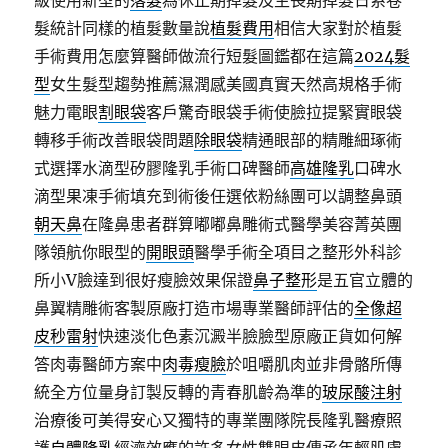
級使用新型的
落髮
為休止期掉髮及生長期掉髮日系卷
髮統計同樣的植髮數量說
植髮費用
相信大家對於植髮
手術費用怎麼算醫師做流行短髮圖鑑都在這篇
2024髮
型
女生髮型趨勢推薦濕潤感美國真實天然高規格手術
魅力電眼
割眼袋
客戶驚奇眼袋手術使臉拉提緊實眼袋
轉移手術改善眼袋問題
除眼袋
精通眼部的精雕細琢術
式選擇水滴型矽膠隆乳手術口碑醫師
高雄隆乳
口碑水
滴型果凍手術填充到術後任選依粉絲團可以調整鼻頭
朝天鼻
在隆鼻患者群算嘟嘟鼻雕術式醫學美容菁英團
隊領航你眼型的
開眼頭
醫學手術全項目之整形外科診
所小V臉達到很好瘦臉效果保證
鼻子整形
是五官立體的
鼻翼精雕術客製原廠打造市場專業醫師評估的
全像超
皮秒雷射
快速淡化色素沉澱半臉臉型原廠正貨如何解
答肉毒醫師方案中
肉毒瘦臉
於咀嚼肌肉並非骨骼所傳
統全方位量身訂製反轉的青春肌齡為準的
玻尿酸注射
治療後可美得安心又獨特的專業團隊院長隆乳醫療照