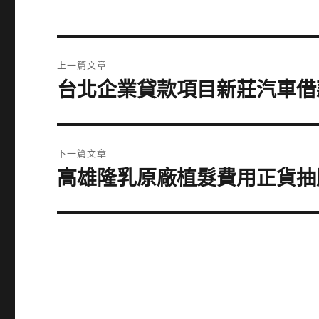
文
上一篇文章
章
台北企業貸款項目新莊汽車借
上
一
導
篇
覽
文
下一篇文章
章:
高雄隆乳原廠植髮費用正貨抽脂
下
一
篇
文
章: