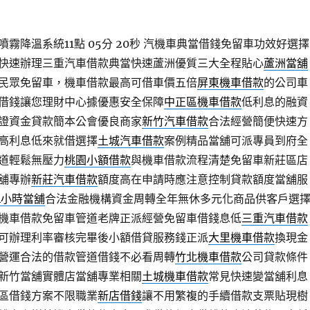
霧降溫系統11點 05分 20秒
汽機車典當借錢免留車功效好選擇
快速辦理三重汽車借款典當快速蘆洲優質三大全程貼心
蘆洲當舖
民眾免留車，機車借款最高可借車價五倍
屏東機車借款
的公司車
借錢讓您理財中心據優惠安全保障
中正區機車借款
低利息的融資
證資金貸款簡本公會優良商家
新竹汽車借款
合法經營簡便快速方
高利息低來就借選擇
土城汽車借款
案例精品當舖可派專員到府全
道輕鬆無壓力
桃園小額借款
與機車借款流程清楚免留車新莊區店
舖專辦
新莊汽車借款
額度高在申請時應注意控制貸款額度當舖服
4小時當舖
合法金融機構資金周轉全年無休多元化商品供客戶選
機車借款免留車管道老牌正派經營免留車借錢息低
三重汽車借款
可辦理利率審核完畢後小額借貸服務錢正派
大里機車借款
換現金
營運合法的借款管道借錢不必看周轉
竹北機車借款
公司貸款條件
新竹當舖實體店當舖專業相關
土城機車借款
常見快速變當舖利息
區借錢方案不限職業
新店借錢
讓不用繁複的手續借款支票貼現樹