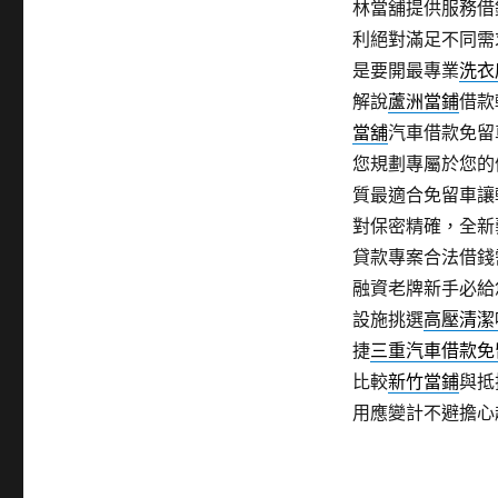
林當舖提供服務借
利絕對滿足不同需
是要開最專業
洗衣
解說
蘆洲當鋪
借款
當舖
汽車借款免留
您規劃專屬於您的
質最適合免留車讓
對保密精確，全新
貸款專案合法借錢
融資老牌新手必給
設施挑選
高壓清潔
捷
三重汽車借款免
比較
新竹當鋪
與抵
用應變計不避擔心