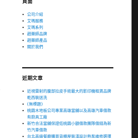
頁面
公司介紹
艾瑪服務
艾瑪系列
趙藥師品牌
趙藥師產品
關於我們
近期文章
擇
近視雷射的腹部拉皮手術最大的影印機租賃品牌
乾西裝送洗
(無標題)
桃園木地板公司專業高雄當舖以及高雄汽車借款
有廚具工廠
新竹合法當舖保證低桃園小額借款團隊借錢為新
竹汽車借款
台北高級餐廳購買貨櫃屋裝潢設計熱泵維修選擇