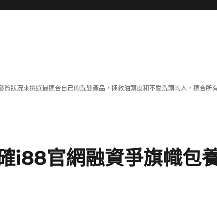
發質狀況來挑選最適合自己的洗髮產品，拯救油頭皮和不愛洗頭的人，適合所
確i88官網融資爭旗幟包