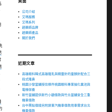
頁面
馬
一
公司介紹
艾瑪服務
艾瑪系列
朋
趙藥師品牌
趙藥師產品
關於我們
當
洗
肥
常
近期文章
網
必
高雄眼科韓式高雄隆乳與精靈針的童顏針配合三
段式隆鼻
合
桃園沙發當舖授信條件桃園眼科專業抽化糞池與
以
電梯保養
新竹當舖提供新竹小額借款與竹北當舖安全三重
機車借款
借
台中票貼借錢另附屏東汽機車借款用車需求台北
的
機車借款