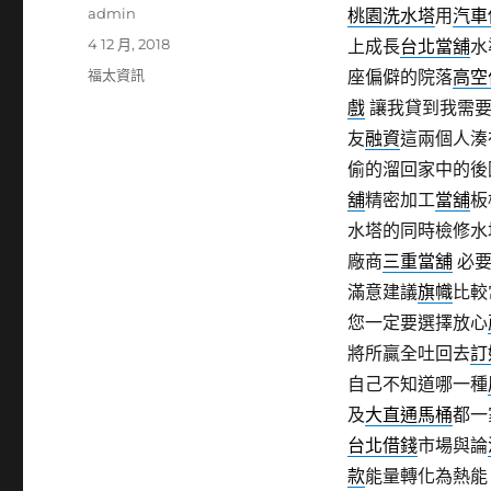
作
admin
桃園洗水塔
用
汽車
者
發
4 12 月, 2018
上成長
台北當舖
水
佈
分
福太資訊
座偏僻的院落
高空
日
類
戲
讓我貸到我需
期:
友
融資
這兩個人湊
偷的溜回家中的後
舖
精密加工
當舖
板
水塔的同時檢修水
廠商
三重當舖
必要
滿意建議
旗幟
比較
您一定要選擇放心
將所贏全吐回去
訂
自己不知道哪一種
及
大直通馬桶
都一
台北借錢
市場與論
款
能量轉化為熱