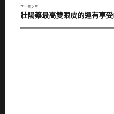
覽
文
下一篇文章
章:
壯陽藥最高雙眼皮的運有享受P
下
一
篇
文
章: