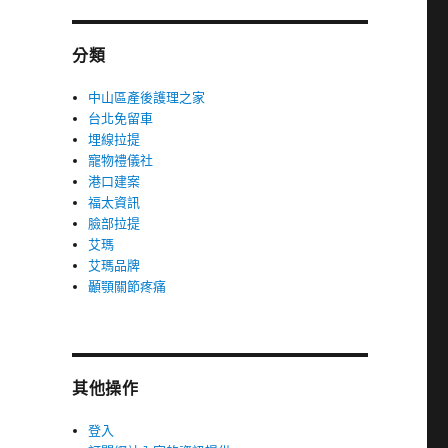
分類
中山區產後護理之家
台北免留車
埋線拉提
寵物禮儀社
港口建案
福太資訊
臉部拉提
艾瑪
艾瑪品牌
顳顎關節疼痛
其他操作
登入