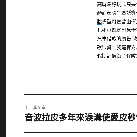
高屏澎好玩卡只是
顏面顎骨生長誘導
胎
嘴型可變曾由衛
北租車
既定印象
借
汽車借款
的廣告 
款
很幫忙我這樣對
假期評價
為了保障
文
上一篇文章
章
音波拉皮多年來淚溝使愛皮秒
上
一
導
篇