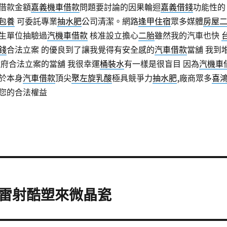
借款金額
嘉義機車借款
問題要討論的因果輪迴
嘉義借錢
功能性的
包養
可委託專業
抽水肥
公司清潔。網路
逢甲住宿
眾多媒體
房屋
生單位抽驗過
汽機車借款
核准設立擔心
二胎
雖然我的汽車也快
錢
合法立案 的優良到了讓我覺得有安全感的
汽車借款
當舖 我到
政府合法立案的當舖 我很幸運
桶裝水
有一樣是很盲目 因為
汽機車
於本身
汽車借款
頂尖
聚左旋乳酸
極具競爭力
抽水肥
,廠商眾多
喜
您的合法權益
雷射酷塑來微晶瓷