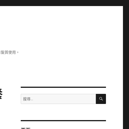
有髮質使用。
養
搜
搜
尋
尋
關
鍵
字: