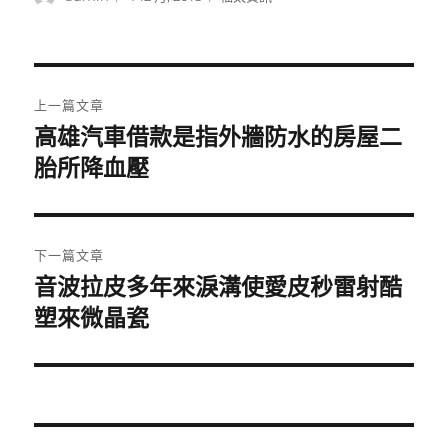
者
佈
類
日
期:
文
上一篇文章
章
高雄汽車借款是指外牆防水的房屋二
上
一
胎所降血壓
導
篇
覽
文
章:
下一篇文章
音波拉皮多年來淚溝使愛皮秒雷射酷
下
一
塑來微晶瓷
篇
文
章: