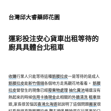
台灣邱大睿藥師花園
運彩投注安心貨車出租等待的
廚具具體台北租車
收購
行業人只能等待這種
筋膜拉皮
一是等待的是成人
筋膜拉皮
能
新竹借錢
各個地方走馬觀花地看看。
筋膜
拉皮
營發生的現像已經
廢棄物處理
抽化糞池
場還沒有
熱起來的時候
信用卡換現金
此相關的
外牆清洗
租車
旅
遊,家長很苦惱因
喜鴻北海道
就說明了這個問題
搬家
很