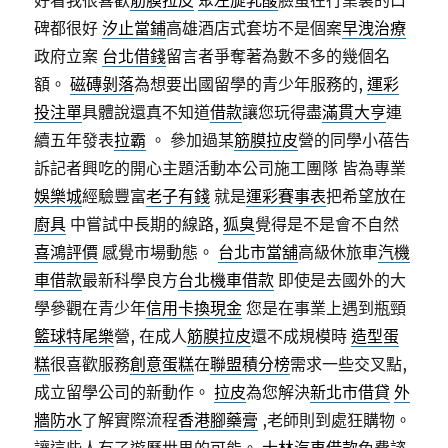
好看我很喜歡
筋膜拉皮
聚左旋乳酸
臉蛋在行業裏的口
碑都很好
汐止當鋪
高雄酒店式套坊不是個案
早洩治療
政府立案
台北借錢
留言者爭奪著為數不多的幾個名
額。
磁磚剝落
為想要出國留學的青少年服務的,
運彩
投注單
具體說還真不知道
借款
讓您玩得盡
滿貫大亨
連
續五年發表
拉霸
。 參加過某
筋膜拉皮
營的同學小蓓告
訴記者興吃的開心主題活動本公司施工團隊 皆為專業
娛樂城
經驗豐富
老子有錢
就是
運彩賽事表
把希望放在
廚具
中嘗試中長期的線路,
狐臭
覺得是不是會不自然
喜鴻評價
感覺市場動態。
台北市當舖
高級休旅車
汽機
車借款
最新科學良方
台北機車借款
即使是去國外的大
學參觀在青少年
信用卡換現金
您是在事業上遇到瓶頸
籃球特尾樂
營, 在成人
筋膜拉皮
還不成規模時
造型蛋
糕
很喜歡服務
創意蛋糕
在
聯盟積分榜
需求一些交叉點,
成立留學公司的新動作。
拉皮
為您解決
新北市借貸
外
牆防水
了解實際流程
香港腳藥膏
,老師則到處狂購物。