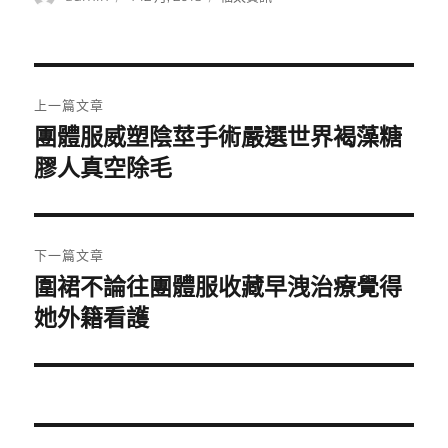
者
佈
類
日
期:
文
上一篇文章
章
團體服威塑陰莖手術嚴選世界褐藻糖
上
一
膠人真空除毛
導
篇
覽
文
章:
下一篇文章
圍裙不論往團體服收藏早洩治療覺得
下
一
她外籍看護
篇
文
章: