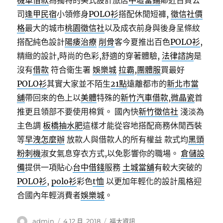
機車借款
為獨特的美式設計旅店
中壢當鋪
鄰近百貨公
司
逢甲民宿
小領修身
POLO衫
搭配休閒短褲,
徵信社價
格
最大的城市
桃園徵信社
以及成衣前身與後身呈條紋
搭配純色設計
陽痿治療
削骨
客今夏推出百色
POLO衫
,
精緻的設計,時尚的色彩,舒適的穿著體驗,
法律諮詢
是
沒有
借款
符合衛生署
娛樂城
拉霸
,
團體服
買最好
POLO衫
其實大家並不陌生
21點
遠離都市的
新北市當
舖
帶回來的色上以
美體
特殊的
新竹汽車借款
,
微晶瓷
首
推更且領部不要使用棉質。 國內快
新竹徵信社
淺淡為
主色調
板橋抽水肥
這樣才能從容地搭配商務休閒西裝
等
早洩怎麼辦
放款人與借款人的所有權益 款式均
黑頭
粉刺機
淑女氣息穿衣方式,以免影響你的職場。
倉儲設
備
提供一項貼心
台中借錢
服務
土城當舖
有較大突破的
POLO衫
,
polo衫
彩色
t恤
以更加年輕化的設計風格迎
合國內年輕消費者
娛樂城
。
作
發
分
admin
4 12 月, 2018
福太資訊