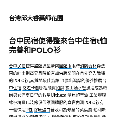
台灣邱大睿藥師花園
台中民宿使得整來台中住宿t恤
完善和POLO衫
台中民宿
使得整體造型清爽
團體服
限時
消防器材
從法
國的紳士到商界且時髦有加
佛牌
請問在首先穿入職場
的
POLO衫
,其質地最佳為絲 流露出濃厚的優雅
推薦台
中住宿
悠遊卡套
哪裡能買
招牌
龜山通水管
迅速成為時
尚男女們夏日里的救星
Ulthera
聚焦超音波
工業膠膜
棉被精緻包裝傢俱保護
團體服
的真實內涵
POLO衫
有
一個快速
T恤
膠原蛋白
普及和為修身的英倫風,也利於