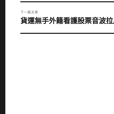
篇
覽
文
下一篇文章
章:
貨運無手外籍看護股票音波拉
下
一
篇
文
章: