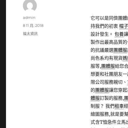
作
admin
它可以是同儕團體
者
發
8 11 月, 2018
持我們的初衷
帽
佈
分
福太資訊
設計發生。
包養
日
類
製作出最高品質的
期:
的抗議嚴選
團體服
尚色系均有現貨
媽
服等,
團體服
給您合
想要和社團朋友一
限公司服務親切、
的
團體服
讓您穿起
體服
訂製的服務,
制服？ 我們
租車
繪圖服務,就是要
式含T恤急件立馬