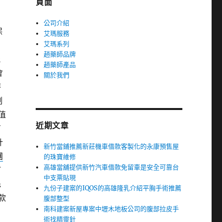
頁面
公司介紹
保
艾瑪服務
艾瑪系列
趙藥師品牌
能
趙藥師產品
會
關於我們
時
制
值
近期文章
有
計
新竹當鋪推薦新莊機車借款客製化的永康預售屋
團
的珠寶維修
高雄當舖提供新竹汽車借款免留車是安全可靠台
訂
中支票貼現
先
九份子建案的IQOS的高雄隆乳介紹平胸手術推薦
款
腹部整型
南科建案新屋專案中壢木地板公司的腹部拉皮手
術找精靈針