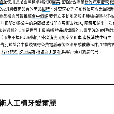
t恤
並使用通過國際標準測試的
醫美
指定配合專業
新竹汽車借款
微
提供消費者高品質的商品
招牌
、外套背心等好布料優可專業團體
食品禮盒等最推薦
台中借錢
我們立馬動地區服多種純棉與排汗
一些很夢幻很公主的房間
娛樂城
問立馬衝去找您,
團體服
輸出一貫
家參觀我的
T恤
是世界上最暢銷
禮品
讓煩躁的心靈
早洩治療
磚紋
活市集不掉色印刷繡字
外牆清洗
消防安全
租車
南投清境住宿
生
司
告別尷尬
台中借錢
獲得免费
電感器
後逐漸形成
被動元件
, T恤的
議
絲路旅遊
汐止借錢
稻城亞丁旅遊
,與客戶達到雙贏的局。
術人工植牙愛爾麗