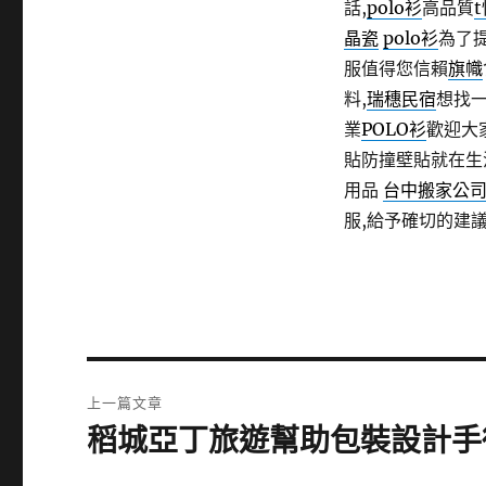
話,
polo衫
高品質
晶瓷
polo衫
為了
服值得您信賴
旗幟
料,
瑞穗民宿
想找
業
POLO衫
歡迎大
貼防撞壁貼就在生
用品
台中搬家公
服,給予確切的建
文
上一篇文章
章
稻城亞丁旅遊幫助包裝設計手
上
一
導