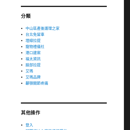
分類
中山區產後護理之家
台北免留車
埋線拉提
寵物禮儀社
港口建案
福太資訊
臉部拉提
艾瑪
艾瑪品牌
顳顎關節疼痛
其他操作
登入