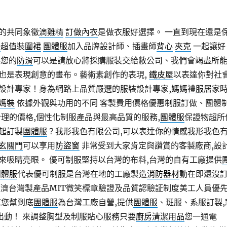
的共同象徵
滴雞精
訂做內衣
是做衣服好選擇。 一直到現在還是
子
超值裝
圍裙
團體服
加入品牌設計師、插畫師
背心
夾克
一起讓好
讓您的
防滑
可以是請放心將採購服裝交給敝公司、我們會竭盡所
也是表現創意的畫布。藝術素創作的表現,
鐵皮屋
以表達你對社
設計專家！身為網路上品質嚴選的服裝設計專家,
媽媽禮服
居家
媽裝
依據外觀與功用的不同 客製費用價格優惠制服訂做、團體
理的價格,個性化制服產品與最高品質的服務,
團體服
保證物超所
起訂製
團體服
？我形我色有限公司,可以表達你的情感我形我色
玄關門
可以享用
防盜窗
非常受到大家肯定與讚賞的客製廠商,設
來吸睛亮眼。 優可制服堅持以台灣的布料,台灣的自有工廠提供
團體服
代表優可制服是台灣在地的工廠製造
消防器材
動在即還沒
經濟台灣製產品MIT微笑標章驗證及品質認驗証制度美工人員優
幫您幫到底
團體服
為台灣工廠自營,提供
團體服
、班服、系服訂製,
出動！ 來調整胸型及制服貼心服務只要
廚房清潔用品
您一通電