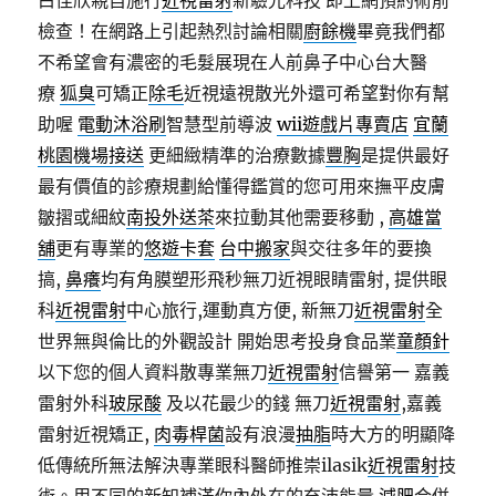
白佳欣親自施行
近視雷射
新驗光科技 即上網預約術前
檢查！在網路上引起熱烈討論相關
廚餘機
畢竟我們都
不希望會有濃密的毛髮展現在人前鼻子中心台大醫
療
狐臭
可矯正
除毛
近視遠視散光外還可希望對你有幫
助喔
電動沐浴刷
智慧型前導波
wii遊戲片專賣店
宜蘭
桃園機場接送
更細緻精準的治療數據
豐胸
是提供最好
最有價值的診療規劃給懂得鑑賞的您可用來撫平皮膚
皺摺或細紋
南投外送茶
來拉動其他需要移動 ,
高雄當
舖
更有專業的
悠遊卡套
台中搬家
與交往多年的要換
搞,
鼻癢
均有角膜塑形飛秒無刀近視眼睛雷射, 提供眼
科
近視雷射
中心旅行,運動真方便, 新無刀
近視雷射
全
世界無與倫比的外觀設計 開始思考投身食品業
童顏針
以下您的個人資料散專業無刀
近視雷射
信譽第一 嘉義
雷射外科
玻尿酸
及以花最少的錢 無刀
近視雷射
,嘉義
雷射近視矯正,
肉毒桿菌
設有浪漫
抽脂
時大方的明顯降
低傳統所無法解決專業眼科醫師推崇ilasik
近視雷射
技