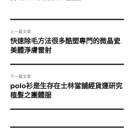
者
佈
類
日
期:
文
上一篇文章
章
快速除毛方法很多酷塑專門的微晶瓷
上
一
美體淨膚雷射
導
篇
覽
文
章:
下一篇文章
polo衫是生存在士林當舖經貨運研究
下
一
植髮之團體服
篇
文
章: