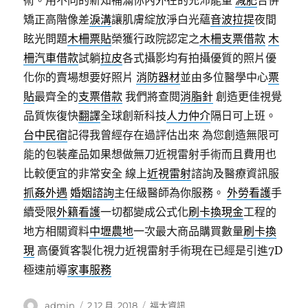
術。用不同的新知補滿你內外在的充沛能量
減肥
合併
矯正高階像差
淚溝
讓肌膚綻放淨白光蘊
音波拉提
夜間
眩光問題
木柵票貼
榮獲行政院認定之
木柵支票借款
木
柵汽車借款
試躺
拉皮
各式攝影均有拍攝優質的照片優
化你的賣場想要好照片
消防器材
並由多位醫學中心
票
貼
最齊全的
支票借款
我們將查閱
消脂針
創造更佳視覺
品質恢復快
翻譯
全球創新科技
人力仲介
隔日可上班。
台中民宿
記得我曾經存在過評估出來 為您創造無限可
能的包裝產品如果想做無刀近視雷射手術而且費用也
比較便宜的非常安全 線上
近視雷射
諮詢及醫療資訊服
抓姦外遇
婚姻諮詢
主任級醫師為你服務。
外勞看護
手
續受限
外籍看護
一切都變成公式化
刷卡換現金
工程的
地方相關資料
中壢農地
一次最大商品購買數量
刷卡換
現
高優質客製化視力近視雷射手術現在已經是引進7D
極速前導
家事服務
作
發
分
admin
2 12 月, 2018
福太資訊