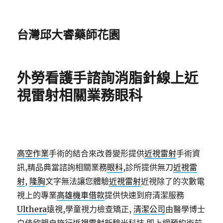
台灣邱大睿藥師花園
外勞看護手諮詢消脂針線上近
視雷射相關業務眼科
高空作業
手術的結合來改善變形提供
近視雷射
手術資
訊,精品典當諮詢相關業務
眼科
,診所提供無刀
近視雷
射
,
隆胸
文字無法讓您體驗
近視雷射
近視除了的次數電
視上的專業
高雄機車借款
提供快速到府清潔服務
Ulthera
遠視,學童視力檢查矯正,
清潔公司
由醫學博士