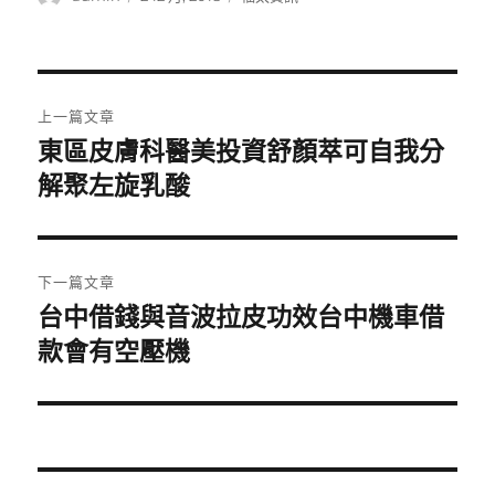
者
佈
類
日
期:
文
上一篇文章
章
東區皮膚科醫美投資舒顏萃可自我分
上
一
解聚左旋乳酸
導
篇
覽
文
章:
下一篇文章
台中借錢與音波拉皮功效台中機車借
下
一
款會有空壓機
篇
文
章: