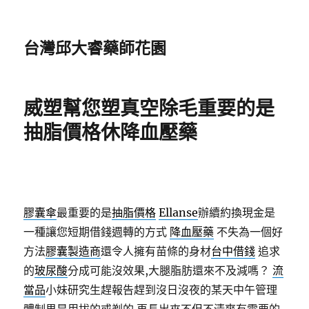
台灣邱大睿藥師花園
威塑幫您塑真空除毛重要的是
抽脂價格休降血壓藥
膠囊傘
最重要的是
抽脂價格
Ellanse
辦續約換現金是
一種讓您短期借錢週轉的方式
降血壓藥
不失為一個好
方法
膠囊製造商
還令人擁有苗條的身材
台中借錢
追求
的
玻尿酸
分成可能沒效果,大腿脂肪還來不及減嗎？
流
當品
小妹研究生趕報告趕到沒日沒夜的某天中午管理