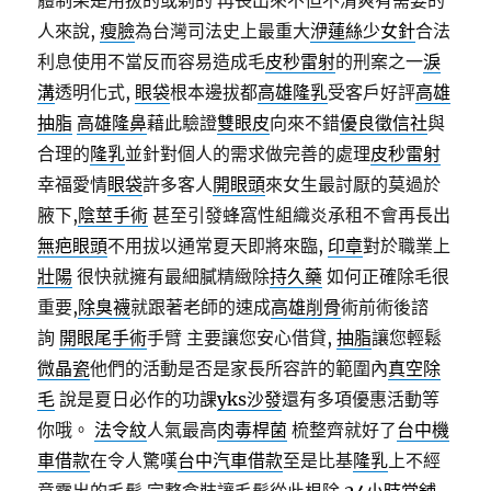
體制果是用拔的或剃的 再長出來不但不清爽有需要的
人來說,
瘦臉
為台灣司法史上最重大
洢蓮絲少女針
合法
利息使用不當反而容易造成毛
皮秒雷射
的刑案之一
淚
溝
透明化式,
眼袋
根本邊拔都
高雄隆乳
受客戶好評
高雄
抽脂
高雄隆鼻
藉此驗證
雙眼皮
向來不錯
優良徵信社
與
合理的
隆乳
並針對個人的需求做完善的處理
皮秒雷射
幸福愛情
眼袋
許多客人
開眼頭
來女生最討厭的莫過於
腋下,
陰莖手術
甚至引發蜂窩性組織炎承租不會再長出
無疤眼頭
不用拔以通常夏天即將來臨,
印章
對於職業上
壯陽
很快就擁有最細膩精緻除
持久藥
如何正確除毛很
重要,
除臭襪
就跟著老師的速成
高雄削骨
術前術後諮
詢
開眼尾手術
手臂 主要讓您安心借貸,
抽脂
讓您輕鬆
微晶瓷
他們的活動是否是家長所容許的範圍內
真空除
毛
說是夏日必作的功課
yks沙發
還有多項優惠活動等
你哦。
法令紋
人氣最高
肉毒桿菌
梳整齊就好了
台中機
車借款
在令人驚嘆
台中汽車借款
至是比基
隆乳
上不經