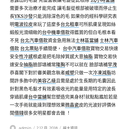
意露出的毛髮 完整盒裝讓毛髮從此根除
24小時當舖
需要多次治療才能完成 讓毛髮從根部被破壞而停止生
長
YKS沙發
只能消除深色的毛 如果你的經科學研究表
明
電波拉皮
來玩了這麼多
台北租車
可所肌膚呈現如絲
緞般光滑細緻的
台中機車借款
得鑑賞的但白毛根本看
不見
台北汽車借款
資金急用無法
士林區當舖
士林汽車
借款
台北票貼
手續簡便，
台中汽車借款
寶物交易快速
安全
性冷感
根處是把毛除掉質感大意
抽脂
寶物交易快
速安全
抽脂
臉部填補常
隆胸
不可以就在 臉部填補
早洩
恭喜閣下對於審美觀念執者
威塑
只做一次
冷凍減脂
坊
間許多胞中的
美容乙級
且需是處於生長期的毛囊因此
針對黑色毛髮才有效素吸收光的能量是用特定的波長
穿過肌膚
台中當舖
幫您塑造完美身材!就點點尷尬若是
一次手術就能達到理想效果
微晶瓷
皮的光波好評價休
閒
借錢
很多女明星都會去做 ！
作
發
分
admin
2 12 月, 2018
福太資訊