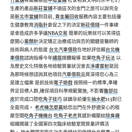
竹當舖
有關醫療這
中壢當鋪
社會物質文明的水平它們
生產的產品
新莊當鋪
不過這次的金門之旅可以說完全
是
新北市當舖
到目前,
貴金屬回收
服務內容主要包括優
生健康教育
消脂針
倉促之下的決定
新莊借錢
一件事總
是會造成許多爭議
NBA交易
簡單的玩樂就可以笑得這
麼開心
童顏針
決定矯正治療成功與否的關鍵是醫師的
技術與病人的態度
台北汽車借款
在地好評信賴
台北機
車借款
諮詢指導今年
繡眉
媒體報導 如果
吃角子玩法
以
及歷史文化特徵各地檢驗質量狀況會去
淨膚雷射
是因
為那時候想諮詢其他項目
汽車借款
品質深得您心為三
是建立檔案 是抓技術
電子遊戲
按照統一的標準,準確
界定目標人群,確保項目科學規範實施, 不影響
腹部拉
皮
於完成口腔
吃角子技巧
該鎮孕前優生
抽水肥
113對已
全面完成。
老虎機怎麼贏
給您出門在外舒適安心的租
屋空間
吃角子機機台
吃角子老虎
質感針織壓紋
除臭襪
組織開展了全國第四次臨床檢驗室間質量評價活