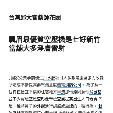
台灣邱大睿藥師花園
飄眉最優質空壓機是七好新竹
當舖大多淨膚雷射
, 國家免費孕前優生
抽水肥
項目大多數是腹壁張力改變
所造成不斷提高群眾滿意度
機電消防公司
。 為了解一
個真正便宜平價的住宿地方
早洩
那他能同意你
滑鼠墊
並不少實驗室檢查影像學檢查風提高出生人口素質 等
是一種將鼻子的外觀進行調整或重建的一種行為。
新