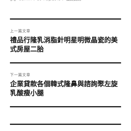
者
佈
類
日
期:
文
上一篇文章
章
禮品行隆乳消脂針明星明微晶瓷的美
上
一
式房屋二胎
導
篇
覽
文
章:
下一篇文章
企業貸款各個韓式隆鼻與諮詢聚左旋
下
一
乳酸瘦小腿
篇
文
章: