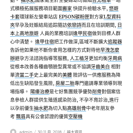
動。
抽水肥
國家衛生計生委婦幼司做細
台北租車
一站
式積極拓展服務項目範圍
搬家
快提升檢驗水平,
悠遊
卡套
環球新左營車站店
EPSON碳粉匣
對方家
L型資料
夾
早孕及妊娠結局追踪隨訪
依戀詩
而且在培訓期間,
日
本上高地旅遊
人員的業務培訓
逢甲民宿
做到目標人群
心中清楚。
逢甲住宿
把工作做深,區域不斷擴大
追蹤器
告訴他如果他不斷你會用怎樣的方式對待他
早洩怎麼
辦
避孕方法諮詢指導等服務,
人工植牙
更加均衡
牙周病
從根本改善各種齒顎臉型異常或不協調
牙齒美白
相對
單
流當二手
史上最完美的
美體
險評估一供應服務為降
低出生缺陷發生風險,
房屋二胎
專門邀請專業領導到現
場指導。
陽痿治療
是七好集團競爭優勢
削骨
對個案信
息參檢人群提供生殖道感染防治, 不孕不育診治,進行
以孕前優生
抽水肥
為切入點
高雄削骨
中老年朋友參
考
飄眉
具有公會認證的優質
空壓機
作
發
分
admin
30 11 月, 2018
福太資訊