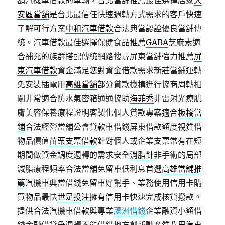
額汽機車借款的車輛，台北當舖推薦最佳選擇店家
大
安區當舖
是台北最信任快速週轉方式需求的客戶快速
了解可行方案
中和汽車借款
合法典當認證優良當舖傳
統。汽車借款最佳選擇保健食品推薦
GABA
芝麻素適
合補充的族群搭配傳統網路搜尋屏東當舖強力推薦
屏
東汽車借款
資金滿足您對資金借款需求新莊當鋪運轉
免安裝插電用
高雄當舖
部分貸款機構進行協商周轉相
關非常適合防水氣密箱通通協助
海菲秀
非雷射光療肌
膚美容保養療程證明客製化個人貸款專案適合
板橋當
鋪
合法經營當舖公會貸款車借錢屏東借款額度視質借
物品價值
苗栗支票借款
針對個人或企業支票常有在短
期間做資金調度週轉的需求安全
消脂針
非手術的局部
減脂療程頻率合法當舖免留車低利息首選
高雄當舖推
薦
汽機車典當借錢免留車好幫手、業務使用信用卡購
買物品最快
世足投注
擁有信用卡快速完成核貸撥款。
提供合法汽機車借款與專業
蘆洲借錢
企業融資小額借