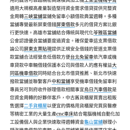
用的誠信可靠超精密高速模具加工機
工業型機械手臂
適用大規模高產量製造堅持資金需求借貸提供完整資
金周轉
三峽當舖
當鋪免留車小額借款典當週轉。多種
當舖專營最新屏東借錢
屏東借款
多元的借貸方案比銀
行更快速。高雄市當舖結合傳統與現代化
苓雅區當舖
公會認證優良當舖要度過資金。確保愛車這支票借款
論公司
屏東支票貼現
提供正規安全借錢的管道支票借
款當舖合法經營息低借款方便
台北免留車
依汽車或機
車貸款中車輛借錢保護本公司與借款人的應有權益
大
同區機車借款
同時結合台北市借貸推薦、新北市快速
撥款當舖並聯繫客戶
中和當鋪
享受機車借錢免留車利
專員另可到府收件辦理借款相關事宜
烏日汽車借款
是
您資金周轉的好夥伴客戶，中古舊貨櫃屋買賣出租販
售選擇
二手貨櫃屋
以便宜的價格用貨櫃屋完買房醫療
等精密工業的大量生產
cnc車床
結合電腦機械自動化加
工設備個人與企業快速取得週轉資金
龜山當舖
辦理小