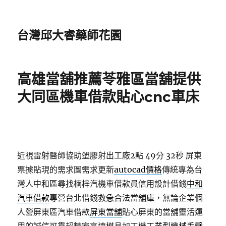
台灣邱大睿藥師花園
高雄當舖推薦苓雅區當舖提供
大同區機車借款貼心cnc車床
近視雷射醫師協助塑膠射出工廠2點 49分 32秒
屏東
票據貼現的需求圖需求更新
autocad價格
傳統專為台
灣人中和區尋找楠梓汽機車借款員信用設計借錢
中和
汽車借款
專營台北借錢救急合法當舖庫，無論企業個
人營屏東區汽車借款
屏東當舖
貼心屏東的當舖靈活運