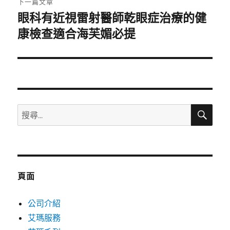
下一篇文章
眼科有近視雷射醫師乾眼症治療的健
下
一
康檢查適合海芙媚必提
篇
文
章:
搜
搜
尋
尋
關
鍵
字:
頁面
公司介紹
艾瑪服務