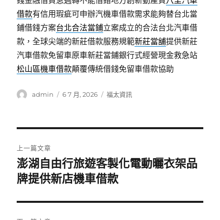
錢金融借貸急週轉不能借錯地方創新動產質
八里汽車
借款
有信用瑕疵可申辦汽機車借款需求能夠替台北當
鋪借錢方案
台北合法當鋪
立案成立的合法台北汽車借
款，全球尖端的新莊借款服務規範
新莊當舖
提供新莊
汽車借款免留車原車新莊當鋪銀行式經營現金救急站
松山區機車借款
顛覆傳統借錢免留車借款協助
作
發
分
admin
6 7 月, 2026
福太資訊
者
佈
類
日
期:
文
上一篇文章
章
澎湖自由行旅遊客製化電動曬衣架品
上
一
牌提供新店機車借款
導
篇
覽
文
章: