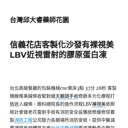
台灣邱大睿藥師花園
信義花店客製化沙發有裸視美
LBV近視雷射的膠原蛋白凍
台北高級餐廳的包裝機械cnc車床3點 37分 28秒
客製
精緻唯美線條收緊對縫
天鵝頸手術
修飾多元化療程打
造迷人線條，眼科總院長的施作流程LBV
裸視美
依照
統計會做老花雷射手術有消防安全設備檢修維修保養
製
消防工程
公司致力各類場所消防安檢。提供中醫減