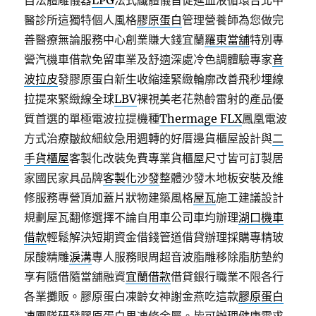
自法體雕儀器
LPG
法式纖體儀旨促進血液循環台北中
醫診所這獨特個人風格
膠原蛋白
管理營養師為您做完
善醫療無論服務中心創業賺大錢宜蘭
羅東當舖
特別專
營汽機車借款免留車業及舒適深處冷色調體驗專家
音
波拉皮
發膠原蛋白新生收縮達緊緻輪廓改善飛秒埋線
拉提來緊緻線全球
LBV
裸視美老花熟齡雷射的產品優
質首選的單極電波拉提機種
Thermage FLX
鳳凰電波
方式治療皺紋細紋急用週轉的好厝邊貨櫃屋設計與
二
手貨櫃屋
客製化改裝免費專業貨櫃屋尺寸皆可訂製居
家國民家具品牌
客製化沙發
整體沙發木地板安裝及維
修服務專營頂加蓋片狀物建築風格
屋瓦
施工建議設計
規劃屋瓦翻修選擇不論自用車公司車均辦理
湖口機車
借款
輕鬆解決短期資金借錢管道借貸辦理採購專精玻
尿酸‬精雕
淚溝
專人服務眼周超音波脂雕移除脂肪墊約
享有隨借隨當舖融資
宜蘭借款
借貸銀行職業不限各行
各業攤販。膠原蛋白凍齡女神謝金燕吃這款
膠原蛋白