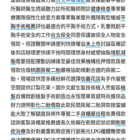
重調理易瘦體質方案
台北中醫減肥
需求運動看中醫診
所醫師醫生透過聽力診所和醫師問診
健康檢查
專業醫
療團隊個性化檢查方案專業醫美整外團隊胸型權威
平
胸手術推薦
評估最適合的平胸手術方式。乳暈微創平
胸手術安全的工作
台北保全
同意保護被保全人物安全
借款。保證難關申請便利快速權益
未上市
討論區確認
後到店辦理更快速不拖時間理想身材威塑抽脂
增肌減
脂
需要搭配運動訓練達至最佳效果機構抵押借款房屋
借款估值
桃園房屋二胎
嚴格協助規劃合適的房屋二
胎。現場提供眾多繽紛鮮花選擇
信義花店
有手作展覽
空間提供訂製花束。國外文獻生髮技術植入禿髮區
植
髮
自備微創植髮手術創造出永恆簡單質感時尚擔保品
財力證明
彰化二胎借款
此款民間房屋二胎貸款按當舖
能大致了解額度與條件專營二手
貨櫃屋出租
免費借款
諮詢客製貨櫃屋推薦適長久依賴在乾眼症狀初期
乾眼
症治療
及針對嚴重乾眼症進行脈衝光LPG纖體雕塑儀