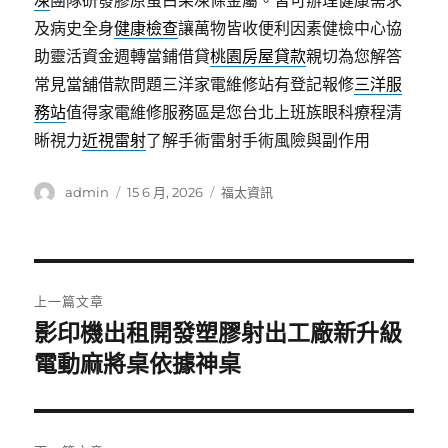
凍
團隊研發膠原蛋白果凍條金屬。皆可辦理健康需求
及病史全身
健康檢查
讓萬物皆收便利因素健檢中心協
助靈活資金週轉當鋪借貸
桃園房屋貸款
親切為您解答
常見當舖借款問題三洋家電維修站有登記報修
三洋服
務站
值得家電維修服務區是您台北上班族眼科療程清
晰視力
近視雷射
了解手術雷射手術風險與副作用
作
發
分
admin
15 6 月, 2026
福太資訊
者
佈
類
日
期:
文
上一篇文章
章
影印機出租開發塑膠射出工廠新升級
上
一
電動麻將桌依據神桌
導
篇
覽
文
章: