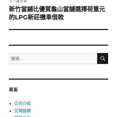
下一篇文章
新竹當鋪比優質龜山當舖選擇荷重元
下
一
的LPG新莊機車借款
篇
文
章:
搜
搜
尋
尋
關
鍵
字:
頁面
公司介紹
艾瑪服務