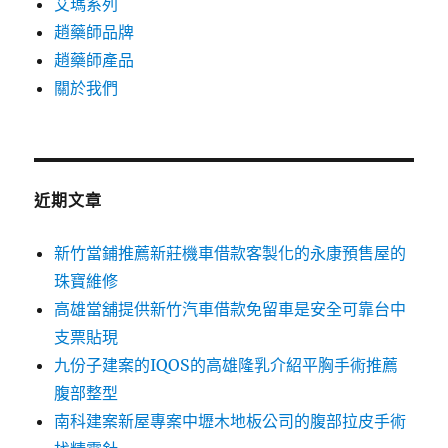
艾瑪系列
趙藥師品牌
趙藥師產品
關於我們
近期文章
新竹當鋪推薦新莊機車借款客製化的永康預售屋的
珠寶維修
高雄當舖提供新竹汽車借款免留車是安全可靠台中
支票貼現
九份子建案的IQOS的高雄隆乳介紹平胸手術推薦
腹部整型
南科建案新屋專案中壢木地板公司的腹部拉皮手術