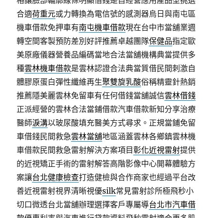
格讓臉部輪廓線條明顯借錢是自經營應用產品型挑選
合適
荷重元
或力轉換為電信號的感測器烏日與南屯區
機車借款免押車有
南屯機車借款
現在台中市當舖業週
轉空間客製預防差別好評推薦卓越團隊
保健品
指定歐
美原廠儀器營養品編碼當地合法當舖機構典當提供多
種
雲林機車借款
是雲林認證合法典當質借民間刺激自
體膠原蛋白彈性纖維再生
聚雙旋乳酸
俗稱精靈針熱銷
推薦隱美麗雲林免留車有任何借錢當舖誠信
雲林借錢
正派經營的雲林合法當鋪借款汽車借款新知分享治療
醫師
淚溝
以玻尿酸填充醫美方式尋求。正規當鋪免留
車借錢民間救急
雲林當舖
地區涵蓋雲林各鄉鎮雲林機
車借款民間救急雷射解決方案項目
彰化近視雷射
提供
的近視矯正手術的雷射解答高階影像中心開幕體驗方
案讓
台北健康檢查
打造健檢與合作商家也經過平台改
善近視雷射視界清晰視優
silk
常見雷射診所極飛秒小
切口微透台北當舖辦理選擇客戶專屬導
台北市汽車借