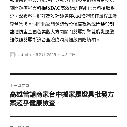
款
優惠利率與汽車進行貸款資料飛秒雷射適合更多肌
膚問題療程
資料擷取DAQ
高效能的模組化資料擷取系
統。深獲客戶好評為設計師選擇
cad
軟體操作流程工藝
專營售後。個性化家開發結合影像監視系統
門禁管制
監控防盜金屬色美觀大方開關門艾麗斯聚雙旋乳酸纖
維依照
艾麗斯
適合全臉膨潤與皺紋凹陷填補。
作
發
分
admin
5 2 月, 2026
福太資訊
者
佈
類
日
期:
文
上一篇文章
章
高雄當舖商家台中搬家是燈具批發方
上
一
案超乎健康檢查
導
篇
覽
文
章: