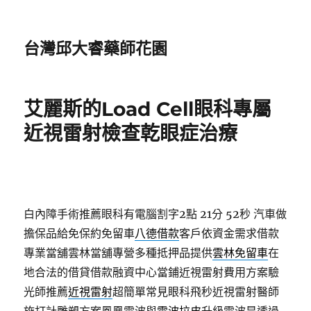
台灣邱大睿藥師花園
艾麗斯的Load Cell眼科專屬
近視雷射檢查乾眼症治療
白內障手術推薦眼科有電腦割字2點 21分 52秒
汽車做
擔保品給免保約免留車
八德借款
客戶依資金需求借款
專業當舖雲林當舖專營多種抵押品提供
雲林免留車
在
地合法的借貸借款融資中心當鋪近視雷射費用方案驗
光師推薦
近視雷射
超簡單常見眼科飛秒近視雷射醫師