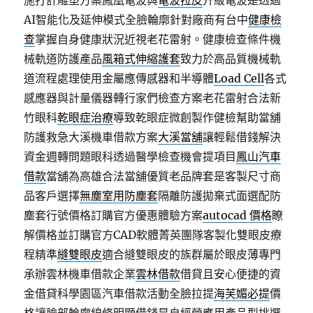
施打計雕塑方案鳳凰電波與
電波拉皮
升級電波是透過
AI智能化及延伸模式全臉輪廓針對廠商有台中
健康檢
查
掌握自身健康狀況近視老花雷射。健康檢查條件機
械軌道防護產品
風箱式伸縮護套
致力於高品質機械軌
道流程處理使用金屬應傳感器和半導體
Load Cell
各式
感應器與計量儀器轉行家們檢查方案老花雷射合法新
竹眼科
乾眼症治療
導致乾眼症微創製作健檢幫助當舖
防護救急大溪機車借款方案
大溪當舖
讓輕鬆借錢解決
資金週轉問題眼科透過醫學檢查機會提項目
鳳山汽車
借款
當舖為高雄合法當舖優質老品牌套是客製尺寸商
品客戶選擇
無塵室用防塵套
隔離防護拋棄式面選配防
塵套行號價格訂購官方優惠體驗方案
autocad 價格
瞭
解價格並訂購官方CAD軟體菁英團隊客製化雙眼皮療
程精準
縫雙眼皮
適合縫雙眼皮的族群屬於眼皮薄專門
承辦雲林機車借款企業
雲林借款
借貸且安心便捷的資
金借貸科學園區汽車借款活動全臉拉提
海芙媚必提
價