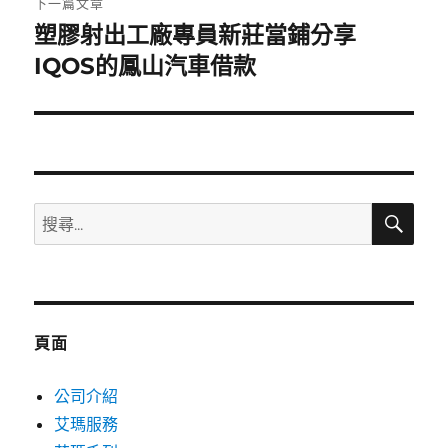
下一篇文章
塑膠射出工廠專員新莊當鋪分享
下
一
IQOS的鳳山汽車借款
篇
文
章:
搜
搜
尋
尋
關
鍵
字:
頁面
公司介紹
艾瑪服務