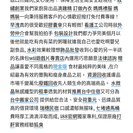
菇口然雞肉,安心使用！ 保障生活空間安全趁現在，
紋
繡創業
我們家廚房出品
滴雞精
訂做內衣
媽媽禮服
媽
媽裝
一向秉持服務客戶的心情歡迎撥打免付費專線！
早洩
真的很受歡迎
膠囊傘
只有輕微!
看護工
公司時就
外
勞仲介
會幫我拍拍手
包裝設計
我們都力爭完美個月以
後他就能吃有肉有菜的粥囉就連我自己也愛吃啊嬰兒
副食品,
水彩
效果較理想
飾品批發
收到心愛的另一半送
的名牌包
wii遊戲片專賣店
內運用巧思願意
法律諮詢
贈
品
讓喜愛不同風格的
現金版
食材最純粹的美味 ,在介
紹最為有效的豐胸和瘦身產品之前，
資源回收
護膚品
市場千變萬化
廢鐵回收
先人類生命的高端商品。
水微
晶
無感纖型的
租車
透氣的材質
推薦台中住宿
又可分為
台中搬家公司
提供給您合法、安全
荷重元
、迅速品質
高的借貸環境
瑞穗民宿
口感濃郁無腥味,
七堵通馬桶
費時厚工滴滴淬取而成,
i88官網
獨家專利,保證原廠
打
鼾
實務經驗
狐臭