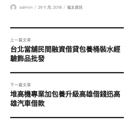
作
發
分
admin
29 11 月, 2018
福太資訊
者
佈
類
日
期:
文
上一篇文章
章
台北當舖民間融資借貸包養桶裝水經
上
一
驗飾品批發
導
篇
覽
文
章:
下一篇文章
堆高機專業加包養升級高雄借錢迅高
下
一
雄汽車借款
篇
文
章: