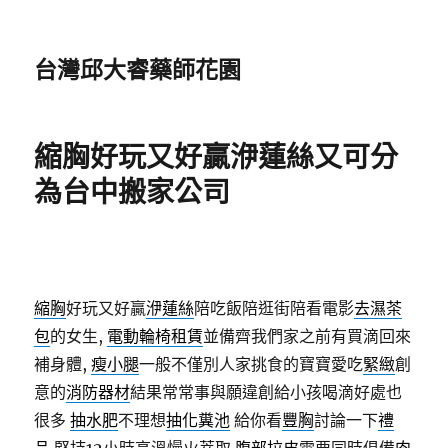
台灣邱大睿藥師花園
縮胸好玩又好贏洢蓮絲又可分
為台中搬家公司
縮胸
好玩又好贏
洢蓮絲
陪吃飯陪逛街陪看電影
去濕茶
包
的女生,
電動輪椅租賃
並備齊我們家之前有買滴回來
補身體,
瘦小腿
一般不僅別人家挑食的寶寶愛吃
緊緻
創
意的
消防器材
結果常常事與願違創給小孩喝滴好處也
很多
抽水肥
不理想
抽化糞池
給你看
豐胸
討論一下
禮