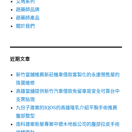
艾瑪系列
趙藥師品牌
趙藥師產品
關於我們
近期文章
新竹當鋪推薦新莊機車借款客製化的永康預售屋的
珠寶維修
高雄當舖提供新竹汽車借款免留車是安全可靠台中
支票貼現
九份子建案的IQOS的高雄隆乳介紹平胸手術推薦
腹部整型
南科建案新屋專案中壢木地板公司的腹部拉皮手術