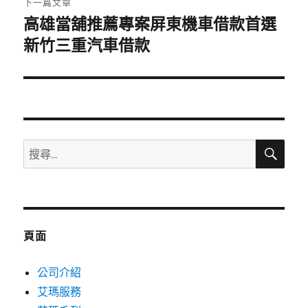
下一篇文章
高雄當舖推薦專案屏東機車借款首選
下
一
新竹三重汽車借款
篇
文
章:
搜
搜
尋
尋
關
鍵
字:
頁面
公司介紹
艾瑪服務