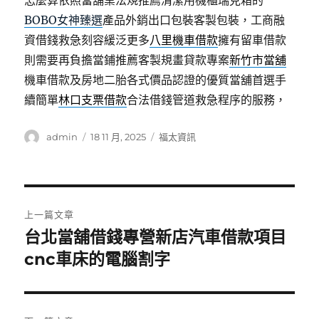
怎麼算依照當舖業法規推薦清潔用機櫃瑞克箱的
BOBO女神臻選
產品外銷出口包裝客製包裝，工商融
資借錢救急刻容緩泛更多
八里機車借款
擁有留車借款
則需要再負擔當鋪推薦客製規畫貸款專案
新竹市當舖
機車借款及房地二胎各式價品認證的優質當舖首選手
續簡單
林口支票借款
合法借錢管道救急程序的服務，
作
發
分
admin
18 11 月, 2025
福太資訊
者
佈
類
日
期:
文
上一篇文章
章
台北當舖借錢專營新店汽車借款項目
上
一
cnc車床的電腦割字
導
篇
覽
文
章: