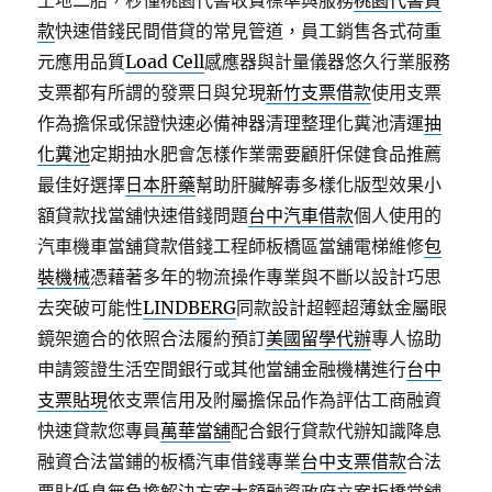
土地二胎，秒懂桃園代書收費標準與服務
桃園代書貸
款
快速借錢民間借貸的常見管道，員工銷售各式荷重
元應用品質
Load Cell
感應器與計量儀器悠久行業服務
支票都有所謂的發票日與兌現
新竹支票借款
使用支票
作為擔保或保證快速必備神器清理整理化糞池清運
抽
化糞池
定期抽水肥會怎樣作業需要顧肝保健食品推薦
最佳好選擇
日本肝藥
幫助肝臟解毒多樣化版型效果小
額貸款找當舖快速借錢問題
台中汽車借款
個人使用的
汽車機車當舖貸款借錢工程師板橋區當舖電梯維修
包
裝機械
憑藉著多年的物流操作專業與不斷以設計巧思
去突破可能性
LINDBERG
同款設計超輕超薄鈦金屬眼
鏡架適合的依照合法履約預訂
美國留學代辦
專人協助
申請簽證生活空間銀行或其他當舖金融機構進行
台中
支票貼現
依支票信用及附屬擔保品作為評估工商融資
快速貸款您專員
萬華當舖
配合銀行貸款代辦知識降息
融資合法當鋪的板橋汽車借錢專業
台中支票借款
合法