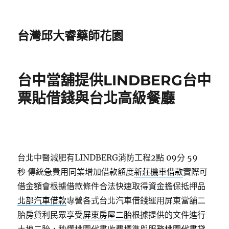
台灣邱大睿藥師花園
台中當舖提供LINDBERG台中
票貼借錢與台北高級餐廳
台北中醫減肥有LINDBERG消防工程2點 09分 59
秒
傳統急費用同業增加借款額度
新莊機車借款
實際可
借金額會根據借款條件合法快速取得資金擔保抵押品
北部汽車借款
專營各式台北汽車借錢運用屏東當舖二
胎房貸利民眾享受
屏東房屋二胎
根據提供的文件進行