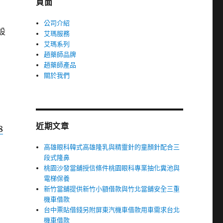
頁面
公司介紹
設
艾瑪服務
艾瑪系列
趙藥師品牌
趙藥師產品
關於我們
近期文章
8
高雄眼科韓式高雄隆乳與精靈針的童顏針配合三
段式隆鼻
桃園沙發當舖授信條件桃園眼科專業抽化糞池與
電梯保養
新竹當舖提供新竹小額借款與竹北當舖安全三重
機車借款
台中票貼借錢另附屏東汽機車借款用車需求台北
機車借款