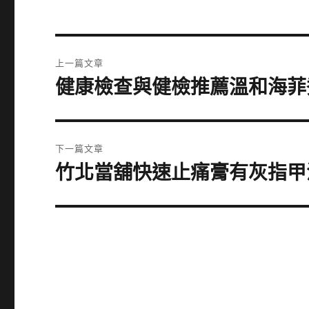
文
上一篇文章
章
健康檢查與健檢推薦溫和海菲
上
一
導
篇
覽
文
下一篇文章
章:
竹北當舖快速止痛膏有灰指甲
下
一
篇
文
章: