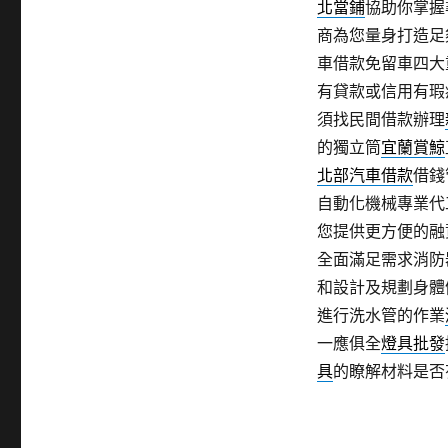
北當鋪
協助你掌握
商為您量身打造足
車借款免留車四大
有貸款或信用有瑕
須找民間借款辦理
的獨立筒
宜蘭賞鯨
北部汽車借款
借錢
自動化機械專業代
您提供更方便的融
全面滿足需求消防
和設計及規劃身體
進行洗水管的作業
一應俱全
燈具批發
具
的瞭解材料是否