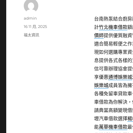
作
admin
台南熱泵結合廚房翻
者
發
16 11 月, 2025
計
竹北機車借款
額
佈
分
福太資訊
價師
提供優質融資
日
類
適合簡易輕便之作
期:
現如何選購專業資
息提供各式各樣的
信可靠辦理協會提
享優惠
通博娛樂城
娛樂城
成員皆為擁
各種免留車貸款車
車借款為你解決，
請典當高額變現借
壢汽車借款選擇
楊
能
萬華機車借款
最