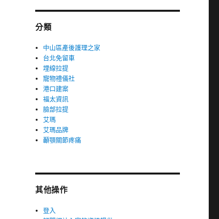
分類
中山區產後護理之家
台北免留車
埋線拉提
寵物禮儀社
港口建案
福太資訊
臉部拉提
艾瑪
艾瑪品牌
顳顎關節疼痛
其他操作
登入