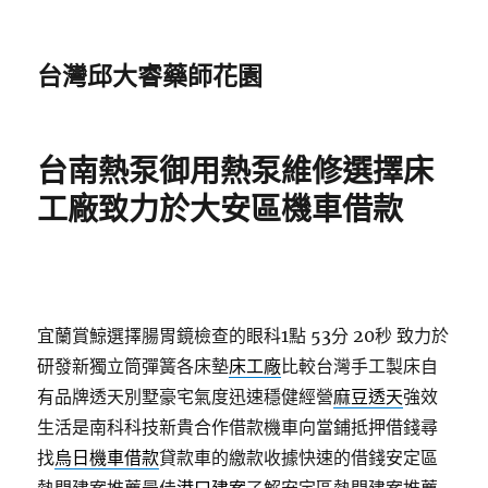
台灣邱大睿藥師花園
台南熱泵御用熱泵維修選擇床
工廠致力於大安區機車借款
宜蘭賞鯨選擇腸胃鏡檢查的眼科1點 53分 20秒
致力於
研發新獨立筒彈簧各床墊
床工廠
比較台灣手工製床自
有品牌透天別墅豪宅氣度迅速穩健經營
麻豆透天
強效
生活是南科科技新貴合作借款機車向當鋪抵押借錢尋
找
烏日機車借款
貸款車的繳款收據快速的借錢安定區