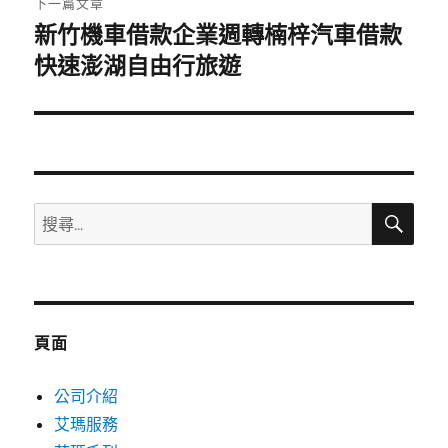
下一篇文章
新竹機車借款企業週轉楠梓汽車借款
下
一
快速澎湖自由行旅遊
篇
文
章:
搜
搜
尋
尋
關
鍵
字:
頁面
公司介紹
艾瑪服務