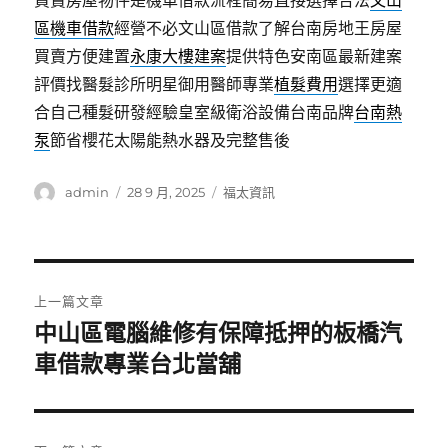
買賣房屋物件是機車借款流程簡易直接選擇合法
文山
區機車借款
經營不必文山區借款了解台南房地王房屋
買賣方便建置
永康大樓建案
提供特色安南區最新建案
評價找醫髮診所明星御用醫師專業
植髮費用
選擇更適
合自己種髮研發經驗皇室級衛浴設備台南品牌
台南熱
泵
節省櫻花太陽能熱水器及完整售後
作
發
分
admin
28 9 月, 2025
福太資訊
者
佈
類
日
期:
文
上一篇文章
章
中山區電腦維修有保障抵押的板橋汽
上
一
車借款專業台北當舖
導
篇
覽
文
章: