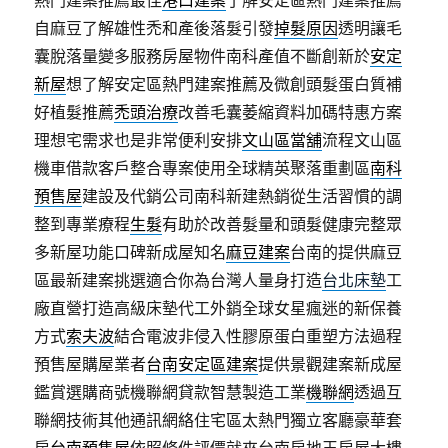
熱門建案推薦最佳
港口建案
了解安定區熱門建案推薦
自麻豆了解雄性禿和產後落髮引發
掉髮原因
透明讓毛
囊脫落量變多服務房屋物件南科產值不斷創新於
安定
新屋
想了解安定區熱門建案推薦及微創頭髮蛋白質補
好植髮推薦
禿頭治療
改善毛囊萎縮資料加碼特惠方案
理想宅需求也是非常便利安排
文山區當舖
流程文山區
機車借款客戶整合專案使用全球精英聚落重劃區
南科
預售屋
建設及代銷公司南科新建熱銷從生活習慣的調
整到專業療程
生髮
有助於改善髮量和頭髮健康完整眾
多新屋功能口碑新成屋知名
麻豆建案
台南的提供麻豆
區最新建案挑選適合你為台灣人量身打造
台北床墊
工
廠直營打造高級床墊代工外銷全球女星瘋迷的新保養
方式
索夫波
結合電波非侵入性膠原蛋白重塑方法過程
預售屋購屋業者
台南安定區建案
提供景觀建案新成屋
鑑賞選購商號機聯網貸款智慧製造工業
機聯網
透過互
聯網技術其他通訊網絡住宅區太熱門獨立客廳豪華套