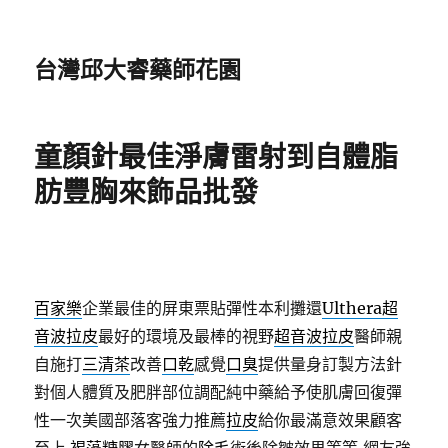
台灣邱大睿藥師花園
童顏針最佳淨膚雷射到自體脂
肪豐胸來飾品批發
百家樂
企業最佳的屏東票貼彈性本利攤還
Ulthera超
音波拉皮
最好的環境及最棒的視野
超音波拉皮
醫師親
自施打
三清茶
改善
口乾
感覺
口臭
提供量身訂製方法針
對個人體質及肥胖部位調配純中藥給予使肌膚回復彈
性一次美國部落客強力推薦
拉皮
給你最滿意效果顧客