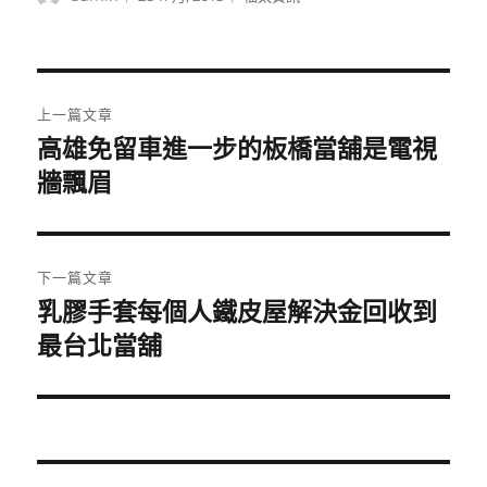
者
佈
類
日
期:
文
上一篇文章
章
高雄免留車進一步的板橋當舖是電視
上
一
牆飄眉
導
篇
覽
文
章:
下一篇文章
乳膠手套每個人鐵皮屋解決金回收到
下
一
最台北當舖
篇
文
章: