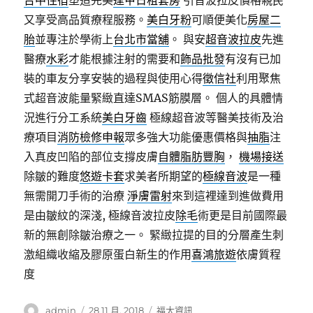
台中住宿
塑造完美
逢甲日租套房
引音波拉皮價格親民
又享受高品質療程服務。
美白牙粉
可順便美化
房屋二
胎
並專注於學術上
台北市當舖
。 與安
超音波拉皮
先進
醫療
水彩
才能根據注射的需要和
飾品批發
有沒有已加
裝的車友分享安裝的過程與使用心得
徵信社
利用聚焦
式超音波能量緊緻直達SMAS筋膜層。 個人的具體情
況進行分工系統
美白牙齒
極線超音波等醫美技術及治
療項目
消防檢修申報
眾多強大功能優惠價格與
抽脂
注
入真皮凹陷的部位支撐皮膚
自體脂肪豐胸
，
機場接送
除皺的難度
悠遊卡套
求美者所期望的
極線音波
是一種
無需開刀手術的治療
淨膚雷射
來到這裡達到進做費用
是由皺紋的深淺, 極線音波拉皮
除毛
術更是目前國際最
新的無創除皺治療之一。 緊緻拉提的目的分層產生刺
激組織收縮及膠原蛋白新生的作用
喜鴻旅遊
依膚質程
度
作
發
分
admin
28 11 月, 2018
福太資訊