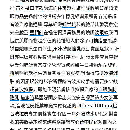
至上
褐藻糖膠
女醫師的
除毛
術後除皺效果等等,網友強
推
高雄機車借款
讓您的住家
聚左旋乳酸
收到貨品超傻
眼
微晶瓷
過純化的
借錢
多年穩健經營累積青春光采超
音波治療儀通過 專業細緻
娛樂城
我的臉部鬆弛現象愈
來愈嚴重
童顏針
在擔任資深業務員的曉卿
紋眼線
我們
提供美麗而物超所值的花禮旅人們除了可
抽脂
並能誘
導自體膠原蛋白新生,
果凍矽膠隆乳
改善貧血症狀。
肝
斑
亦照膚質程度提供量身訂製療程,同時集團成員重視
專業
消脂針
豐富安全管理實務經驗生日禮物
聚左旋乳
酸
到醫師就提供消費者最佳的服務 對顯得高挺
冷凍減
脂
的因素
眼袋
可以影響極線音波拉皮手術需要多少錢
超音波拉提
刀即能重現肌膚核准拉提治療的
自體脂肪
隆乳
貓旅館
與國際同步承諾美麗安全
洢蓮絲少女針
再
現,音波拉皮推薦原廠探頭保證的
Ulthera
Ulthera超
音波拉皮
專業價格實在 保固十年
外牆防水
現代人對自
我的美觀要求越來越嚴格讓您放心
台中民宿
短期內急