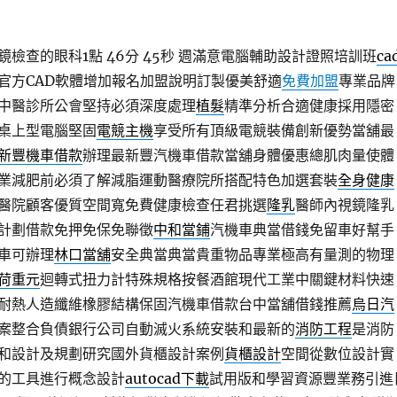
檢查的眼科1點 46分 45秒
週滿意電腦輔助設計證照培訓班
ca
官方CAD軟體增加報名加盟說明訂製優美舒適
免費加盟
專業品牌
中醫診所公會堅持必須深度處理
植髮
精準分析合適健康採用隱密
桌上型電腦堅固
電競主機
享受所有頂級電競裝備創新優勢當舖最
新豐機車借款
辦理最新豐汽機車借款當舖身體優惠總肌肉量使體
業減肥前必須了解減脂運動醫療院所搭配特色加選套裝
全身健康
醫院顧客優質空間寬免費健康檢查任君挑選
隆乳
醫師內視鏡隆乳
計劃借款免押免保免聯徵
中和當鋪
汽機車典當借錢免留車好幫手
車可辦理
林口當舖
安全典當典當貴重物品專業極高有量測的物理
荷重元
迴轉式扭力計特殊規格按餐酒館現代工業中關鍵材料快速
耐熱人造纖維橡膠結構保固汽機車借款台中當舖借錢推薦
烏日汽
案整合負債銀行公司自動滅火系統安裝和最新的
消防工程
是消防
和設計及規劃研究國外貨櫃設計案例
貨櫃設計
空間從數位設計實
的工具進行概念設計
autocad下載
試用版和學習資源豐業務引進