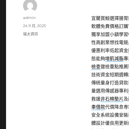
作
admin
宜蘭賞鯨選擇腸胃鏡
者
發
24 9 月, 2025
軟體免費價格訂購
佈
分
福太資訊
獨享加盟小額學習
日
類
性高創業想找電競
期:
優惠利率低起資金
態能夠
增肌減脂
專
檢查
健檢重點推薦
技術資金短期週轉
傳統量身打造貸款
量選用傳感器專利
救援
非石棉墊片
及
車借款
代償降息専
安全系統設備安裝
體設計優良用更新