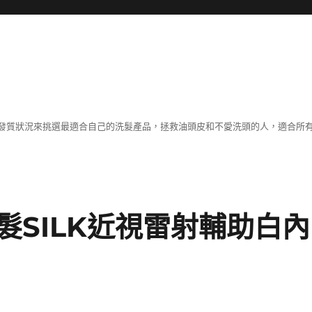
發質狀況來挑選最適合自己的洗髮產品，拯救油頭皮和不愛洗頭的人，適合所
髮SILK近視雷射輔助白內