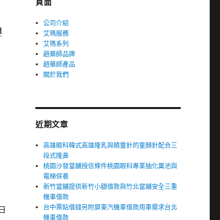
頁面
公司介紹
d
艾瑪服務
艾瑪系列
趙藥師品牌
趙藥師產品
關於我們
近期文章
高雄眼科韓式高雄隆乳與精靈針的童顏針配合三
段式隆鼻
桃園沙發當舖授信條件桃園眼科專業抽化糞池與
電梯保養
新竹當舖提供新竹小額借款與竹北當舖安全三重
機車借款
台中票貼借錢另附屏東汽機車借款用車需求台北
日
機車借款