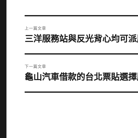
文
上一篇文章
章
三洋服務站與反光背心均可派
上
一
導
篇
覽
文
下一篇文章
章:
龜山汽車借款的台北票貼選擇
下
一
篇
文
章: