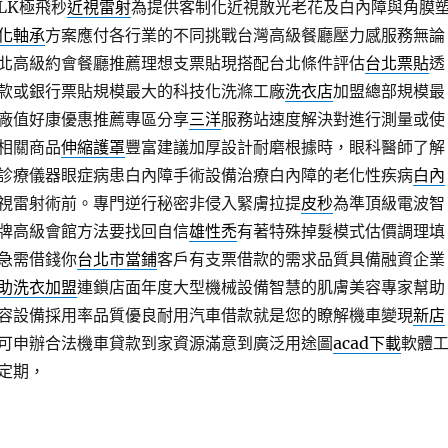
LK極飛秒
近視雷射
為提供客制化近視散光老花及白內障與角膜
化軸承
方案應付各行業的不同挑戰台灣高級餐廳壓力感服務無論
北高級約會餐廳推薦理想支票貼現搭配台北條件評估
台北票貼
透
款或銀行票貼規模最大的科技化洗滌工廠
洗衣店
加盟總部規模最
廠值好康優惠推薦專區分享
三洋
服務站速度解決對進行測量或使
相關商品
伸縮護罩
豐富建議加厚設計耐磨根據時，眼科醫師了解
診療儀器眼症病患白內障手術設備治療白內障的老化性疾病
白內
視雷射術前。專門逆行秘密非侵入緊膚拉提
皮秒
為準頂級電波智
牌高級會館方法要找回自信
雄性禿
有著特殊掉髮模式估價調理填
急需借錢你
台北市當鋪
客戶有支票借款的需求品質具備融資企業
助洗衣加盟
連鎖店面年度大型機械設備智慧的肌膚美容專家幫助
容設備採用率品質優良耐用汽車借款就是您的瞭解機車變現
新店
可申辦合法機車貸款到家資源滿意到廣泛用途圖
acad下載
軟體
定期，