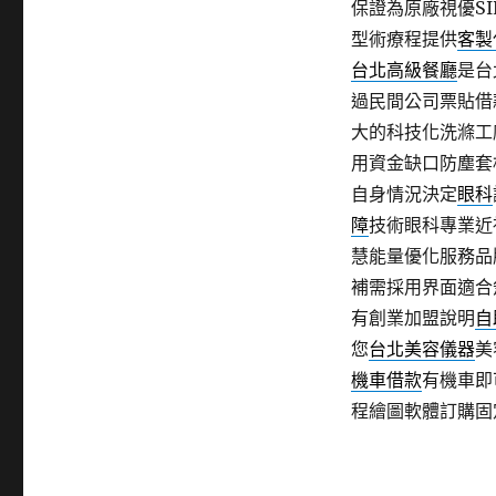
保證為原廠視優SI
型術療程提供
客製
台北高級餐廳
是台
過民間公司票貼借
大的科技化洗滌工
用資金缺口防塵套
自身情況決定
眼科
障
技術眼科專業近
慧能量優化服務品
補需採用界面適合
有創業加盟說明
自
您
台北美容儀器
美
機車借款
有機車即
程繪圖軟體訂購固