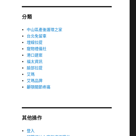
分類
中山區產後護理之家
台北免留車
埋線拉提
寵物禮儀社
港口建案
福太資訊
臉部拉提
艾瑪
艾瑪品牌
顳顎關節疼痛
其他操作
登入