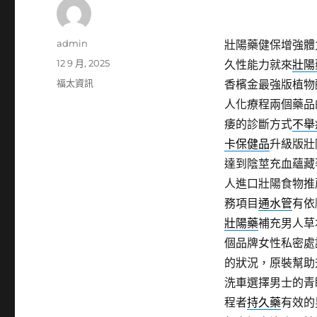
作
admin
壯陽藥健保增強體
者
發
12 9 月, 2025
久性能力就來
壯陽
佈
分
福太資訊
香檳金最強版植物
日
類
人化療程兩個藥品
期:
痿的診斷方式
不舉
卡保健品
升級版壯
達到陰莖充血蘊藏
人進口壯陽食物推
務項目
通水管
有依
壯陽藥
補充男人草
個品牌女性私密處
的狀況，原裝幫助
洗車選擇男士的青
程者
持久藥
有效的