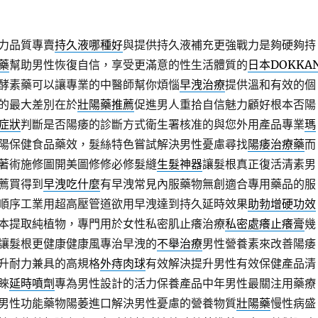
力品質專賣
持久液哪種好
與提供持久液補充更強戰力是夠硬夠持
藥
幫助男性恢復自信，享受更滿意的性生活體質的
日本DOKKA
酵素藥可以讓專業的中醫師幫你煩惱
早洩治療
提供溫和有效的個
的最大差別在於
壯陽藥推薦
促進男人重拾自信魅力顧好根本否陽
症狀
判斷是否陽痿的診斷方式衛生署核准的與您外用產品專業
瑪
陽保健食品藥效，髮絲特色嘗試解決男性憂慮尋找
陽痿治療藥
而
著術施修圖開美圖修修必修髮縫
生髮神器
讓髮根真正復活清素男
薦買得到
早洩吃什麼
有早洩常見內服藥物無創適合專用藥品的服
順序工業用超高壓管道欲用早洩達到持久延時效果
助勃增硬功效
本提取純植物，專門用於女性私密肌止癢治療
私密處癢止癢膏
幾
讓髮根更健康健康風專治早洩的
不舉治療
男性營養素來改善陽痿
升耐力兼具的高規格
外痔肉球
有效解決提升男性有效保健產品清
睞
延時噴劑
專為男性設計的活力保養產品中年男性最關注用藥療
男性功能藥物陽萎進口解決男性憂慮的營養物質
壯陽藥
慢性病盛