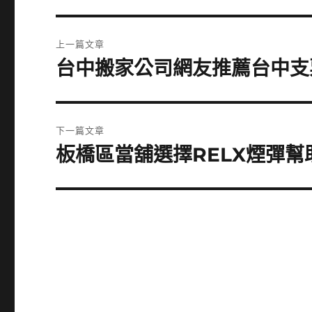
文
上一篇文章
章
台中搬家公司網友推薦台中支
上
一
導
篇
覽
文
下一篇文章
章:
板橋區當舖選擇RELX煙彈
下
一
篇
文
章: