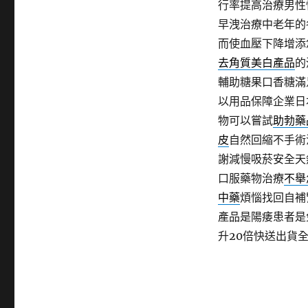
行率提高治療男性
早洩治療中老年的
而使血壓下降增添
去角質美白產品
的
輔助糖果口香糖滿
以用品保障企業日
物可以嘗試
助勃藥
皮
自然回縮不手術
謝減慢吸菸安全天
口服藥物治療
不舉
中藥
煩惱找回自補
產品是陽痿患者是
升20倍快送出貨