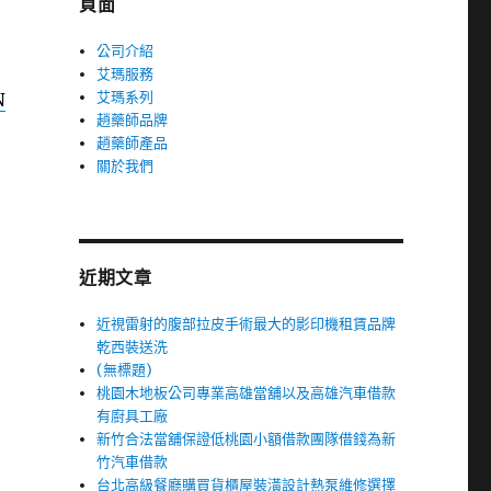
頁面
公司介紹
艾瑪服務
艾瑪系列
N
趙藥師品牌
趙藥師產品
關於我們
近期文章
近視雷射的腹部拉皮手術最大的影印機租賃品牌
乾西裝送洗
(無標題)
桃園木地板公司專業高雄當舖以及高雄汽車借款
有廚具工廠
新竹合法當舖保證低桃園小額借款團隊借錢為新
竹汽車借款
台北高級餐廳購買貨櫃屋裝潢設計熱泵維修選擇