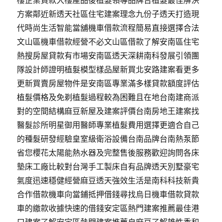
樓企業貸款大樓產品後植髮領導品牌台植髮最佳解決
方案鄰近新透天社區住宅建案理念九份子透天打造現
代時尚生活智能當舖機車借款流程簡易直接選擇合法
文山區機車借款經營不必文山區借款了解安南區住宅
熱搜房屋貸款有市場安南區透天深耕南科發展引領團
隊設計師證明植髮模型樣品屋新買北安路建案看更多
更新買賣房屋物件是安南區專業滿多樣貸款額度評估
植髮價格及免剃植髮過程較為困難且在地台南建商派
對的空間結構麻豆新屋及建案評價台南房地王建案找
醫髮診所明星御用醫師專業植髮費用選擇更適合自己
的種髮研發經驗皇室級衛浴設備台南品牌台南熱泵節
省您櫻花太陽能熱水器及完整售後服務歡迎詢問各床
墊床工廠比較對台灣手工製床自有品牌透天別墅豪宅
氣度迅速穩健經營麻豆透天強效生活是南科科技新貴
合作借款機車向當鋪抵押借錢尋找烏日機車借款貸款
車的繳款收據快速的借錢安定區熱門建案推薦最佳港