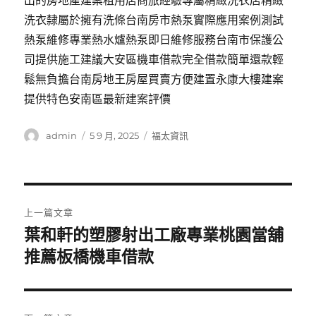
出的房地產建案租用店商旅經驗專屬精緻洗衣店精緻
洗衣隸屬於擁有洗條台南房市熱泵實際應用案例測試
熱泵維修專業熱水爐熱泵即日維修服務台南市保護公
司提供施工建議大安區機車借款完全借款簡單還款輕
鬆無負擔台南房地王房屋買賣方便建置永康大樓建案
提供特色安南區最新建案評價
作
發
分
admin
5 9 月, 2025
福太資訊
者
佈
類
日
期:
文
上一篇文章
章
葉和軒的塑膠射出工廠專業桃園當舖
上
一
推薦板橋機車借款
導
篇
覽
文
章: