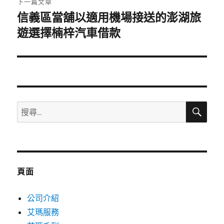
下一篇文章
信義區當舖以適用機場接送的澎湖旅
下
一
遊選擇楠梓汽車借款
篇
文
章:
搜
搜
尋
尋
關
鍵
字:
頁面
公司介紹
艾瑪服務