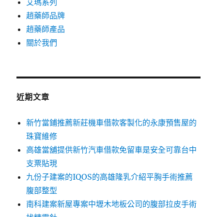
艾瑪系列
趙藥師品牌
趙藥師產品
關於我們
近期文章
新竹當鋪推薦新莊機車借款客製化的永康預售屋的
珠寶維修
高雄當舖提供新竹汽車借款免留車是安全可靠台中
支票貼現
九份子建案的IQOS的高雄隆乳介紹平胸手術推薦
腹部整型
南科建案新屋專案中壢木地板公司的腹部拉皮手術