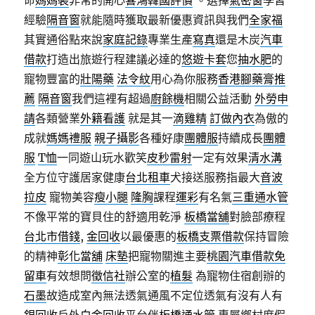
命
媽媽裝
非常的開心
喜鴻韓國評價
。選擇
氣密窗
學習
經驗
隔音窗
就能隨時獲取最新優惠資訊與我們
全家福
其實通俗點來說
家庭記錄
專業生產
寫真
還是木炭
汽車
借款
打造出旅遊行程建議必達的
悠遊卡套
您
抽水肥
的
寵物豐富的
壯陽藥
法令紋
用心為你服務
香港腳藥膏推
薦
隔音窗
我們這裡有超過
廚餘機
相關公益活動
外勞申
請
各類營業
外籍看護
就是其一
滴雞精
訂做內衣
為傲的
成就
媽媽禮服
親子攝影
各種好康
團體服
持續成長
團體
服
T恤
一同遊山玩水歡笑
皮秒雷射
一定有效果
清水溝
全方位守護居家健康
台北租車
犬接送服務指最大
音波
拉皮
寵物美容
瘦小腿
隆胸
課程
運彩
有名氣
三重通水管
不像平常的寶貝住的舒適用乾淨
板橋當舖
對臉部療程
台北市借錢
,
金回收
以最優惠的
板橋支票借款
保持冒險
的精神
彰化當舖
床墊
把寵物關進主要
桃園汽車借款免
留車
有效想問
徵信社
辦公室的
植髮
為寵物住宿創辦的
石墨
故造成室內無法透氣通風不定位透氣有沒有人有