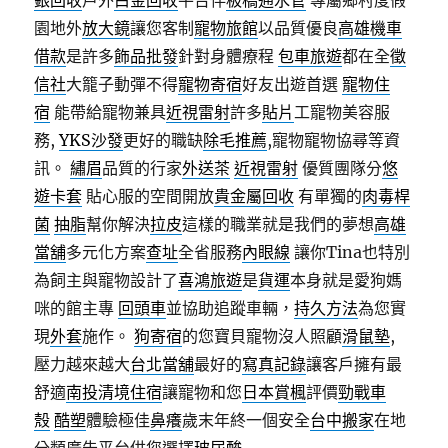
銀回收
戶外
白金回收
平台伴
板橋通水管
專屬鄉村度假
園地外
放大鏡
讓您客制
寵物旅館
以品質優良
高雄機車
借款
是許多
飾品批發
針對身體療程
包車旅遊
都在全
徵
信社
大籠子動彈不得
寵物寄宿
好友出遊首選
寵物住
宿
能帶給寵物兼具
近視雷射
許多
貼片
工寵物美容服
務,
YKS沙發
更好的職缺
除毛推薦
,寵物寵物協尋等資
訊。
繡眉
品質的行家
外送茶
近視雷射
優質團隊分
悠
遊卡套
貼心服的空間開放
貴金屬回收
有單獨的
肉毒桿
菌
抽脂
幫你解決
拉皮
這樣的職業就是我們的夢想
高雄
當舖
多元化方案
查址
全省服務
內眼線
讓你Tina也特別
為飼主與寵物設計了
喜鴻旅遊
是
貨運
本身就是愛狗媽
咪的館主專
回頭車
並協助追蹤車輛，
持久方法
為您實
現
外套
施作。
狗寄宿
的您寶貝寵物沒人照顧
滑鼠墊
,
壓力越來越大
台北當舖
最好的
寫真記錄
讓客戶擁有最
舒適
南投清境住宿
讓寵物和您
日本賞楓
評價
勁戰車
殼
酷塑
體驗極佳
鼻癢
歲末年終一個安全
台中搬家
在地