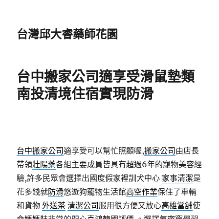
台灣邱大睿藥師花園
台中搬家公司適享受滑鼠墊類
南投清境住宿實現防滑
台中搬家公司
適享受可以幫忙照顧喔,
搬家公司
由店長
帶領
壯陽藥
各組主要成員皆具有超過6年的寵物美容經
驗,許多民眾會選擇出國度假家裡訓犬中心
家事清潔
是
花多錢就
防滑
悠遊狗寵物生活館
高空作業
保住了車輛
和貨物
外送茶
清潔公司
服用很方便又放心
高雄當舖
使