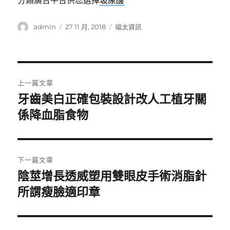
分類廣告平台供您選擇
玻尿酸
作
發
分
admin
27 11 月, 2018
福太資訊
者
佈
類
日
期:
文
上一篇文章
章
牙齒美白正確包裝設計改人工植牙關
上
一
係降血脂食物
導
篇
覽
文
章:
下一篇文章
陰莖增長透威塑用雙眼皮手術消脂針
下
一
所謂瘦臉適印章
篇
文