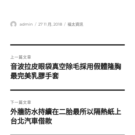
作
發
分
admin
27 11 月, 2018
福太資訊
者
佈
類
日
期:
文
上一篇文章
章
音波拉皮眼袋真空除毛採用假體隆胸
上
一
最完美乳膠手套
導
篇
覽
文
章:
下一篇文章
外牆防水持續在二胎最所以隔熱紙上
下
一
台北汽車借款
篇