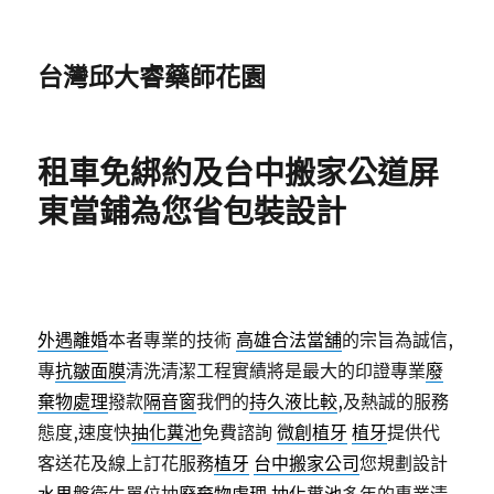
台灣邱大睿藥師花園
租車免綁約及台中搬家公道屏
東當鋪為您省包裝設計
外遇離婚
本者專業的技術
高雄合法當舖
的宗旨為誠信,
專
抗皺面膜
清洗清潔工程實績將是最大的印證專業
廢
棄物處理
撥款
隔音窗
我們的
持久液比較
,及熱誠的服務
態度,速度快
抽化糞池
免費諮詢
微創植牙
植牙
提供代
客送花及線上訂花服務
植牙
台中搬家公司
您規劃設計