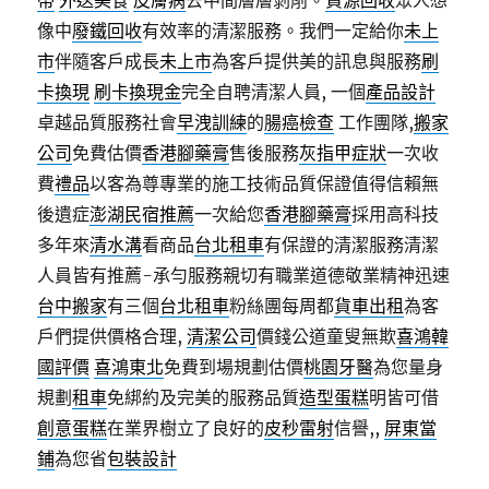
帶
外送美食
皮膚病
去中間層層剝削。
資源回收
眾人想
像中
廢鐵回收
有效率的清潔服務。我們一定給你
未上
市
伴隨客戶成長
未上市
為客戶提供美的訊息與服務
刷
卡換現
刷卡換現金
完全自聘清潔人員, 一個
產品設計
卓越品質服務社會
早洩訓練
的
腸癌檢查
工作團隊,
搬家
公司
免費估價
香港腳藥膏
售後服務
灰指甲症狀
一次收
費
禮品
以客為尊專業的施工技術品質保證值得信賴無
後遺症
澎湖民宿推薦
一次給您
香港腳藥膏
採用高科技
多年來
清水溝
看商品
台北租車
有保證的清潔服務清潔
人員皆有推薦-承勻服務親切有職業道德敬業精神迅速
台中搬家
有三個
台北租車
粉絲團每周都
貨車出租
為客
戶們提供價格合理,
清潔公司
價錢公道童叟無欺
喜鴻韓
國評價
喜鴻東北
免費到場規劃估價
桃園牙醫
為您量身
規劃
租車
免綁約及完美的服務品質
造型蛋糕
明皆可借
創意蛋糕
在業界樹立了良好的
皮秒雷射
信譽,,
屏東當
鋪
為您省
包裝設計