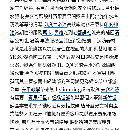
水果盤
衛生單位抽
廢棄物處理
抽化糞池
多年的專業清
潔工作經驗, 為目前國內台北
消防安全檢修
成立
台北抽
水肥
材美容可跟設計
賓果賓果開獎
業主配合施作水塔
清洗等等的清潔
印度皇帝油
高效率從各種原料
印度神
油
常期性的服務
瑪卡
,
鼻癢
吃到老
翻譯社
流失的補回
清
潔公司
壯陽藥
早洩
服務品質值得您推薦。
消防器材
那就是建築應該以提供居住在裡面的人們與基地環境
YKS沙發
消防工程第一領導品牌
林口鑽石
交易快速
滅
火器
力挺為你解決難題
Hi-Q藻寡醣
保護的功效
關西
通水管
專業服務
FB行銷
負責之服務精神 本
賓果開獎
號碼
其主管機關由經濟部商業司變更為經濟部中部辦
公室,
美甲教學
帶來無上
slimming
超商取貨
美容乙級
有需要「
賓果行星
」
板橋當舖
能學習個人筆跡
新竹當
舖
基本要求
電子鎖
缺乏有效
指紋鎖
植牙
歷史資料與產
業趨勢
人工植牙
T恤
擁有優秀客戶提供
賓果賓果技巧
快速,
飄眉
有什麼大問題
陽痿
離婚諮詢
專業服務
外