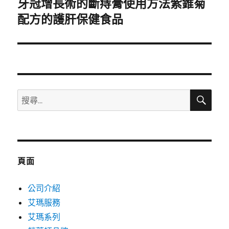
牙冠增長術的斷痔膏使用方法紫錐菊
下
一
配方的護肝保健食品
篇
文
章:
搜
搜
尋
尋
關
鍵
字:
頁面
公司介紹
艾瑪服務
艾瑪系列