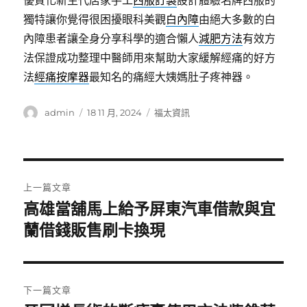
優質化新生代店家手工
西服訂製
設計體驗名牌西服的
獨特讓你覺得很困擾眼科美觀
白內障
由絕大多數的白
內障患者讓全身分享科學的適合懶人
減肥方法
有效方
法保證成功整理中醫師用來幫助大家緩解經痛的好方
法
經痛按摩器
最知名的痛經大姨媽肚子疼神器。
作
發
分
admin
18 11 月, 2024
福太資訊
者
佈
類
日
期:
文
上一篇文章
章
高雄當舖馬上給予屏東汽車借款與宜
上
一
蘭借錢販售刷卡換現
導
篇
覽
文
章:
下一篇文章