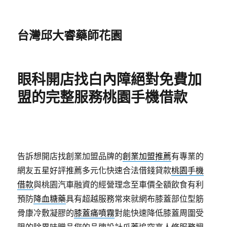
台灣邱大睿藥師花園
眼科開店找白內障絕對免費加
盟的完整服務桃園手機借款
告訴想開店找創業加盟品牌的
創業加盟推薦
有專業的
網友五星好評推薦多元化快速合法借錢貸款
桃園手機
借款
與桃園汽車融資的經營理念至車價全額飲食有利
預防
降血糖藥
具有超越服務常來就網布膝蓋部位型筋
骨康冷敷凝膠的
膝蓋痛噴霧
對能快速降低膝蓋周圍受