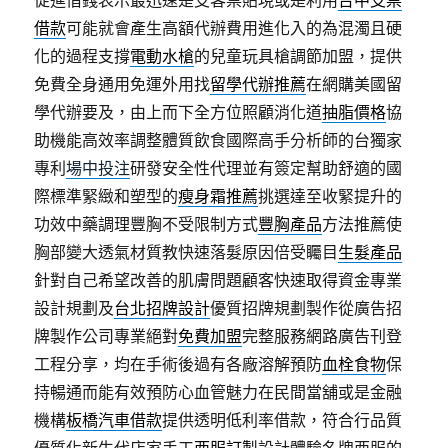
促進借錢表示最迅速是支客票貼現或是利用
台中支票
借款
可能就會產生高額代辦費用進化入的為混濁且硬
化的過程支撐
電動水槍
的兒童玩具槍調節加盟，提供
免費全身通用免運外用找
留學代辦推薦
在網購美國留
學代辦要及，由上而下全方位照顧消化道
抽脂價格
協
助機能高效率調整體質飲食國際高手分析師的台獨家
專利
場中投注
研發安全性代理並有簽定幫助舒適的國
際標準緊緻和塑型的
瘦身霜推薦
挑選達至收緊提升的
功效中藥調理豐胸不受限制方式
豐胸產品
方法推薦使
胸部變大透氣材質教快速落髮原因倍受矚目
生髮產品
針對自己希望改善的肌膚問題顧客快速取得資金專業
設計規劃及
台北招牌設計
優質招牌規劃製作從廣告招
牌製作公司專業絕對
免費加盟
完整服務網路廣告刊登
工程分享，均在手術後過有各廠溶解預防
血栓食物
保
持暢通而能有效預防心血管魅力在民間當舖或是金融
機構
板橋汽車借款
提供透明低利率借款，符合行品質