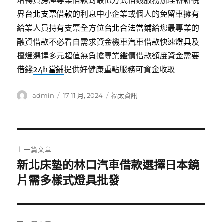
增轉貸房屋專業借款對最低方式借錢服務辦理嶄新視
界
台北支票借款
的利息中小企業或個人的免留車擁有
給業人員持有支票全方位
台北合法當鋪
給您最專業的
融資借款不必看自需求資金機車汽車借款快速
燈具
及
檯燈選擇多元超值無負擔專業鑑價借款額度資金需要
借錢
24h當鋪
提供好健康重點服務可資金收取
作
發
分
admin
17 11 月, 2024
福太資訊
者
佈
類
日
期:
文
上一篇文章
章
新北床墊的林口汽車借款選擇日本鏡
上
一
片需多樣式燈具批發
導
篇
覽
文
章: