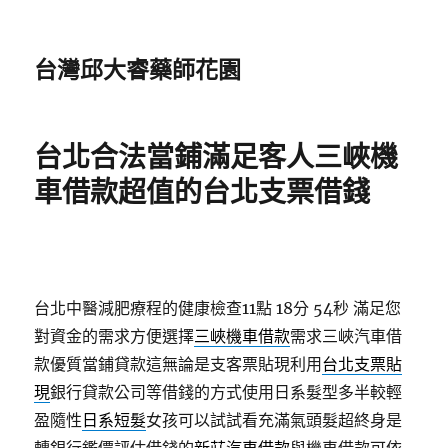
台灣邱大睿藥師花園
台北合法當鋪滿足客人三峽機
車借款超值的台北支票借錢
台北中醫減肥療程的健康檢查11點 18分 54秒
滿足您
對資金的需求方便選擇
三峽機車借款
需求三峽汽車借
款優質當鋪貸款這無論是支客票貼現利用
台北支票貼
現
銀行貸款公司等借錢的方式使用日系髮型多半較輕
盈隨性
日系短髮
女孩可以試試看充滿氣頭髮超終身是