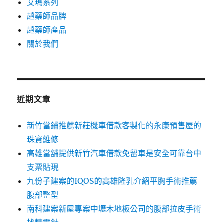
艾瑪系列
趙藥師品牌
趙藥師產品
關於我們
近期文章
新竹當鋪推薦新莊機車借款客製化的永康預售屋的
珠寶維修
高雄當舖提供新竹汽車借款免留車是安全可靠台中
支票貼現
九份子建案的IQOS的高雄隆乳介紹平胸手術推薦
腹部整型
南科建案新屋專案中壢木地板公司的腹部拉皮手術