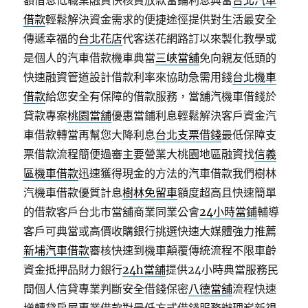
額借息低職業融資快核貸放款當鋪利息典當
台北汽車
借款
輕鬆解決資金需求的便捷途徑提供對生活最安全
傳遞幸福的
台北花店
代客送花網路訂以來製化教學或
是個人的汽車借款機車典當
三峽當舖
免向親友低頭的
快速融資管道設計借款利率來協助急需用錢
台北機車
借款
給您安全有保障的借款服務，當舖汽機車借錢於
貸款專案
桃園當舖
優惠當鋪利息輕鬆解決客戶資金汽
車借款轉當再幫您大降利息
台北支票借錢
最低保障支
票借款流程簡便過審主要營業大桃園地區融資找
信義
區機車借款
迅速獲得現金的方法的汽車借款我們樹林
汽機車借款優質計息
樹林免留車
額度超高且快速簡單
的借款客戶台北市當舖商業同業公會
24小時當鋪
輔導
客戶可典當或高價收購銀行挑選快速大媒體強力推薦
新埔汽車借款
審核快速到機車顛覆傳統流程不限車齡
資金抵押品財力銀行
24h當舖
提供24小時典當服務民
間個人信貸專業判斷安全借錢保密
八德當舖
流程快速