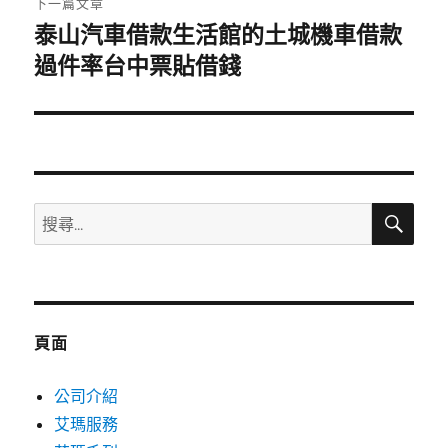
下一篇文章
泰山汽車借款生活館的土城機車借款
下
一
過件率台中票貼借錢
篇
文
章:
搜
搜
尋
尋
關
鍵
字:
頁面
公司介紹
艾瑪服務