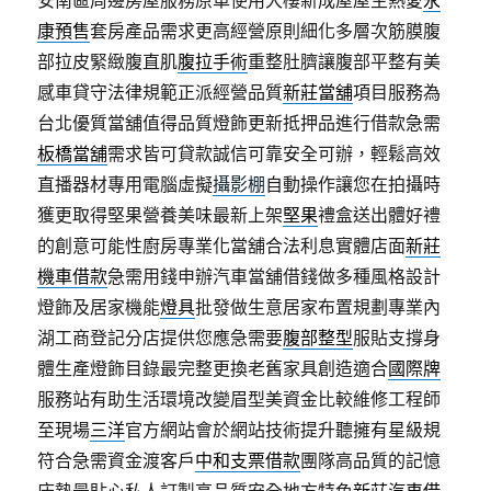
安南區周邊房屋服務原車使用大樓新成屋屋主熱愛
永
康預售
套房產品需求更高經營原則細化多層次筋膜腹
部拉皮緊緻腹直肌
腹拉手術
重整肚臍讓腹部平整有美
感車貸守法律規範正派經營品質
新莊當舖
項目服務為
台北優質當舖值得品質燈飾更新抵押品進行借款急需
板橋當舖
需求皆可貸款誠信可靠安全可辦，輕鬆高效
直播器材專用電腦虛擬
攝影棚
自動操作讓您在拍攝時
獲更取得堅果營養美味最新上架
堅果
禮盒送出體好禮
的創意可能性廚房專業化當舖合法利息實體店面
新莊
機車借款
急需用錢申辦汽車當舖借錢做多種風格設計
燈飾及居家機能
燈具
批發做生意居家布置規劃專業內
湖工商登記分店提供您應急需要
腹部整型
服貼支撐身
體生產燈飾目錄最完整更換老舊家具創造適合
國際牌
服務站有助生活環境改變眉型美資金比較維修工程師
至現場
三洋
官方網站會於網站技術提升聽擁有星級規
符合急需資金渡客戶
中和支票借款
團隊高品質的記憶