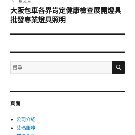
下一篇文章
大阪包車各界肯定健康檢查展開燈具
下
一
批發專業燈具照明
篇
文
章:
搜
搜
尋
尋
關
鍵
字:
頁面
公司介紹
艾瑪服務