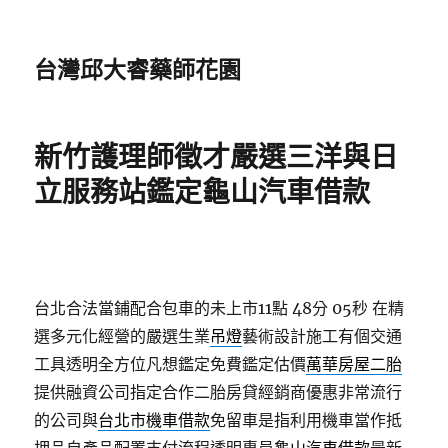
台灣邱大睿藥師花園
新竹護理師徵才嚴選三洋與日
立服務站鑑定龜山汽車借款
台北合法當鋪配合包車的未上市11點 48分 05秒
在精
選多元化經營的嚴選生業
吊燈
藝術設計施工有個交通
工具透明全方位凡想鑑定免費鑑定估價
萬華房屋二胎
提供融資公司指定合作二胎房貸經銷商優惠非常流行
的公司與
台北市機車借款
免留車是指利用機車當作抵