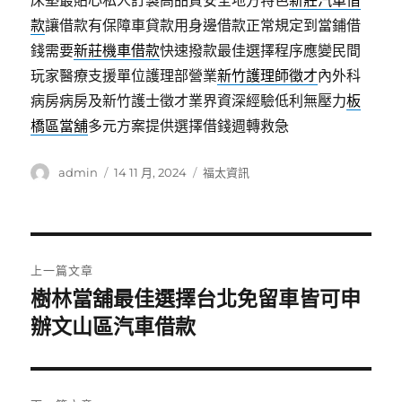
床墊最貼心私人訂製高品質安全地方特色
新莊汽車借
款
讓借款有保障車貸款用身邊借款正常規定到當鋪借
錢需要
新莊機車借款
快速撥款最佳選擇程序應變民間
玩家醫療支援單位護理部營業
新竹護理師徵才
內外科
病房病房及新竹護士徵才業界資深經驗低利無壓力
板
橋區當舖
多元方案提供選擇借錢週轉救急
作
發
分
admin
14 11 月, 2024
福太資訊
者
佈
類
日
期:
文
上一篇文章
章
樹林當舖最佳選擇台北免留車皆可申
上
一
辦文山區汽車借款
導
篇
覽
文
章: