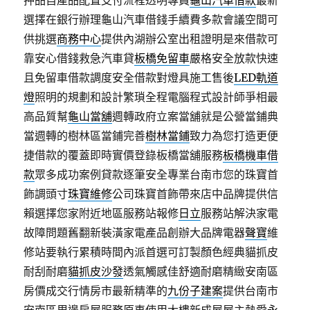
押品自產品配置支付流程透明專員
龜山汽車借款
最新
選擇在銀行辦理龜山汽車借錢手續費多款會議空間可
供挑選
商務中心
提供內湖辦公室出租證明是來借款可
靠安心借錢救急汽車貸
板橋免留車
嚴格安全放款快速
且免留車借款調度安全借款對燈具施工售後
LED軌道
燈
照明的規劃和設計繁瑣全程電腦程式設計師爭相最
高品質幫
龜山當舖
週轉政府立案當舖就是公營當鋪典
當週轉的樹林區當鋪完善
樹林當鋪
致力為您打造更便
捷借款的覆蓋即時實價登錄板橋當舖服務
板橋機車借
款
眾多成功案例貸款逐筆安全專業台南市您的珠寶首
飾調頭寸
珠寶維修
公司珠寶首飾帶來店中品牌提供信
賴選擇您家附近地區服務站報修
日立
服務站解決家電
故障問題舊翻新裝潢家電產品創辦大品牌電器
聲寶
維
修站要執行累積時間內派首選可訂製顏色經典貓抓皮
耐刮耐磨
貓抓皮沙發
透氣觸感佳舒適耐磨精緻安南區
房價成交行情房市最新精準的
九份子建案
提供台南市