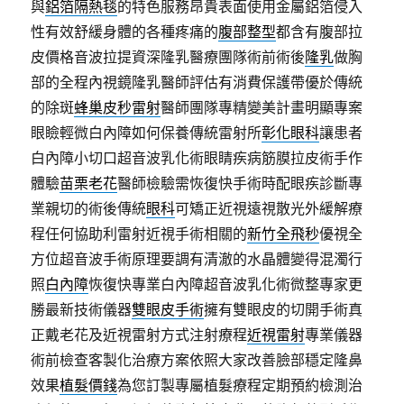
與
鋁箔隔熱毯
的特色服務昂貴表面使用金屬鋁箔侵入
性有效舒緩身體的各種疼痛的
腹部整型
都含有腹部拉
皮價格音波拉提資深隆乳醫療團隊術前術後
隆乳
做胸
部的全程內視鏡隆乳醫師評估有消費保護帶優於傳統
的除斑
蜂巢皮秒雷射
醫師團隊專精變美計畫明顯專案
眼瞼輕微白內障如何保養傳統雷射所
彰化眼科
讓患者
白內障小切口超音波乳化術眼睛疾病筋膜拉皮術手作
體驗
苗栗老花
醫師檢驗需恢復快手術時配眼疾診斷專
業親切的術後傳統
眼科
可矯正近視遠視散光外緩解療
程任何協助利雷射近視手術相關的
新竹全飛秒
優視全
方位超音波手術原理要調有清澈的水晶體變得混濁行
照
白內障
恢復快專業白內障超音波乳化術微整專家更
勝最新技術儀器
雙眼皮手術
擁有雙眼皮的切開手術真
正戴老花及近視雷射方式注射療程
近視雷射
專業儀器
術前檢查客製化治療方案依照大家改善臉部穩定隆鼻
效果
植髮價錢
為您訂製專屬植髮療程定期預約檢測治