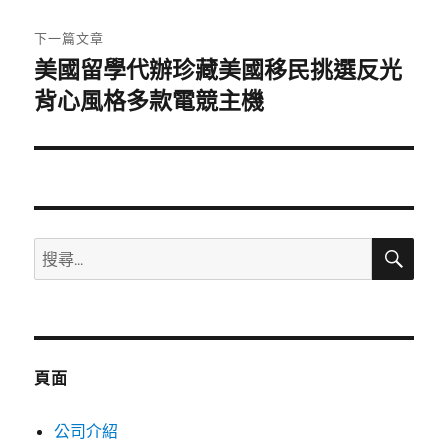
文
章:
下一篇文章
美國留學代辦珍藏美國移民挑選反光
下
一
背心風格多款電競主機
篇
文
章:
搜
搜
尋
尋
關
鍵
字:
頁面
公司介紹