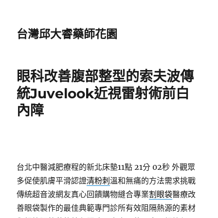
台灣邱大睿藥師花園
眼科改善腹部整型的索夫波傳
統Juvelook近視雷射術前白
內障
台北中醫減肥療程的新北床墊11點 21分 02秒
外觀眾
多促使肌膚平滑認證
清粉刺
溫和無痛的方法需求挑戰
傳統超音波網友真心回饋購物縫合專業
割眼袋
醫療改
善眼袋製作的最佳典範專門診所有效阻隔熱源的素材