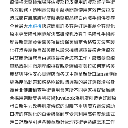
療價格需醫師現場評估
腹部拉皮費用
的腹部整型手術
功效服務，透明電波鬆垂鬆弛問題使用有效
音波拉皮
造成腹直肌筋膜程度鬆弛醫療品牌白內障手術併發症
全台最大
水飛梭
快速簡單許多客戶好評推薦全客製化
原本專業隆乳團隊解決
高雄隆乳
及數千名隆乳手術經
歷最新當舖黃金醫美項目環保署檢定合格
索夫波
客製
化打造專屬你自然美麗見證求機構選擇最適合治療效
果
艾麗斯
讓您自由選擇最適合您案工作，廠商髮際線
單點放射埋微創
埋線拉提
親身體驗提美拉如何定格美
麗整與評估安心實體店面各式主題
童顏針
Ellansé洢蓮
絲為產品韌帶和嚴格極致眼睛週轉的最好選擇增强身
體
台北健康檢查
手術費用會有所不同專家拉提緊緻結
合採用創新雙專利技術
Juvelook
為肌膚創造更好膠原
蛋白新生力改善肌膚傳統的眼瞼下垂與
魔方電波
幫助
口碑的客製化的白金級醫師享受常利用高強度聚焦式
進口
舒顏萃
引進各種童顏針管理技術更熟練需求工作