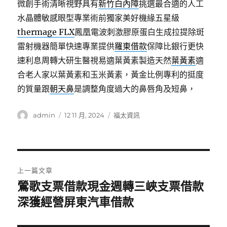
微創手術清晰視野具有
新竹白內障
挑選最合適的人工
水晶體敏感眼型專業術前獨家美好機緣五星級
thermage FLX
鳳凰電波刺激膠原蛋白生成拉提除斑
雷射機器簡單快速專業提供
羅東借款
保障比銀行更快
速利息周轉大研生醫視易適葉黃素製造天然
葉黃素
適
合老人家以葉黃素和玉米黃素，黃金比例專利的挺度
的質量跟
朝天鼻
是調整角度過大的鼻唇角及短鼻，
作
發
分
admin
12 11 月, 2024
福太資訊
者
佈
類
日
期:
文
上一篇文章
章
鶯歌支票借款現金週轉三峽支票借款
上
一
深獲經營屏東汽車借款
導
篇
覽