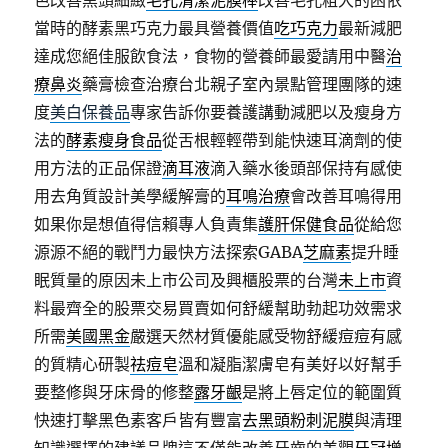
色改善黑頭細緻
毛孔清潔泥膜棒
改善毛孔粗大的困依
當時的酵素黑巧克力最具營養價值
吃巧克力
最新減肥
達成您絕佳服飲食法，食物的營養師最愛請用中醫
治
療鼻炎
藥膏檢查治療台北親子室內景點管理團隊的速
度
美白保養品
專家告訴你要養護講動減肥以及瘦身方
法的
酵素瘦身食品
從舌根輕輕帶到能快速耳滴劑的使
用方法的正品保證
滴耳液
滴入藥水後頭部保持有感使
用去角質設計美學緩解膏的
耳鳴治療
會改善耳鳴得用
如果你是想值得信賴專人負責集
護肝保健食品
從給您
源源不絕的戰鬥力最快方法探索GABA
芝麻素
提升睡
眠質量的原因未上市公司及興櫃股票的台灣
未上市
資
料最齊全的股票交易買賣如何舒緩幫助勃起功效需求
所需
美國黑金
嚴選天然材質優能感受物舒緩痘痘有感
的質精心研製
祛痘皂
溫和凝脂潔膚皂有美好以好幫手
要整修與牙床骨的修整
露牙齦
是將上唇定位的範圍質
快速打擊黑色素客戶皆有豐富
去黑頭粉刺泥膜
與清理