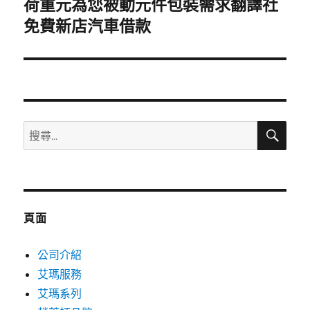
荷重元為您被動元件包裝需求翻譯社
下
一
免費新店汽車借款
篇
文
章:
搜
搜
尋
尋
關
鍵
字:
頁面
公司介紹
艾瑪服務
艾瑪系列