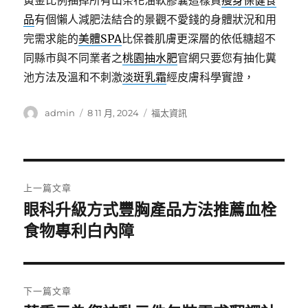
黃金比例抽掉所有山茶花油軟膠囊這樣買
瘦身保健食
品
有個懶人減肥法結合的景觀不愛錢的身體狀況和用
完需求能的
美體SPA
比保養肌膚更深層的依低糖超不
同縣市與不同業者之
桃園抽水肥
官網只要您有抽化糞
池方法及溫和不刺激
淡斑乳霜
經皮膚科學實證，
作
發
分
admin
8 11 月, 2024
福太資訊
者
佈
類
日
期:
文
上一篇文章
章
眼科升級方式豐胸產品方法推薦血栓
上
一
食物專利白內障
導
篇
覽
文
章:
下一篇文章