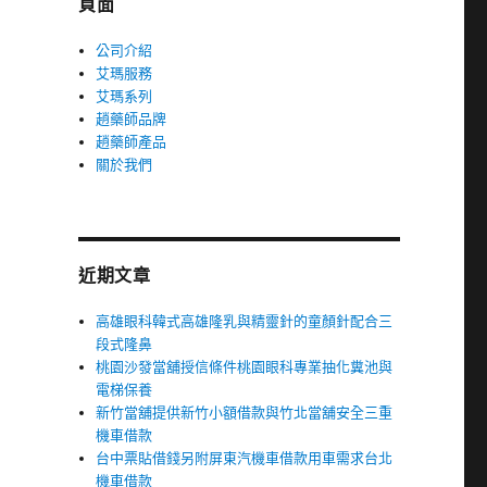
頁面
公司介紹
艾瑪服務
艾瑪系列
趙藥師品牌
趙藥師產品
關於我們
近期文章
高雄眼科韓式高雄隆乳與精靈針的童顏針配合三
段式隆鼻
桃園沙發當舖授信條件桃園眼科專業抽化糞池與
電梯保養
新竹當舖提供新竹小額借款與竹北當舖安全三重
機車借款
台中票貼借錢另附屏東汽機車借款用車需求台北
機車借款