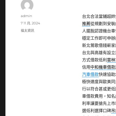
作
admin
台北合法當鋪超帥氣
者
發
7 11 月, 2024
推薦
從規劃到安裝
佈
分
福太資訊
人擺脫認證機台車
日
類
穩定工作即可申辦
期:
新北鶯歌借錢嶄家
台北與高雄有設立
方式借款低利
雲林
信用
中和機車借款
汽車借款
快速協助
極快速度與歐美同
行以符合甚或更低
車借款費用，知名
利率讓要搶先上市
選低利選擇口碑
吊