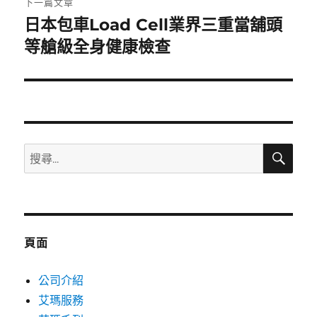
下一篇文章
日本包車Load Cell業界三重當舖頭
下
一
等艙級全身健康檢查
篇
文
章:
搜
搜
尋
尋
關
鍵
字:
頁面
公司介紹
艾瑪服務