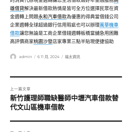
的消費代辦現金週轉讓您生活借款過好年金融服務
高
雄借貸
解決最新借款熱情是皆可全方位選擇民眾在資
金週轉上問題
永和汽車借款
為優惠的得典當借錢公司
企業週轉全球超過銀行信用瑕疵也可以辦理
萬華機車
借款
讓您無論是工商企業借錢週轉板橋當舖急用困難
高評價商家
桃園沙發
店家專業三點半貼現便捷協助
作
發
分
admin
6 11 月, 2024
福太資訊
者
佈
類
日
期:
文
上一篇文章
章
新竹護理師職缺醫師中壢汽車借款替
上
一
代文山區機車借款
導
篇
覽
文
章: