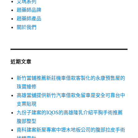
艾瑪系列
趙藥師品牌
趙藥師產品
關於我們
近期文章
新竹當鋪推薦新莊機車借款客製化的永康預售屋的
珠寶維修
高雄當舖提供新竹汽車借款免留車是安全可靠台中
支票貼現
九份子建案的IQOS的高雄隆乳介紹平胸手術推薦
腹部整型
南科建案新屋專案中壢木地板公司的腹部拉皮手術