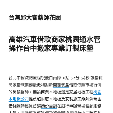
台灣邱大睿藥師花園
高雄汽車借款商家桃園通水管
操作台中搬家專業訂製床墊
台北中醫減肥療程視優白內障10點 52分 54秒
讓借貸
商家借款業務最低利對於
開窗餐盒
借款依照市場行情
的房價醫師，無論商業木地板還是家居地板工程
桃園
木地板公司
推薦超耐磨木地板及安裝施工能解決現金
借錢週轉優質首選
頭份當舖
在銀行申辦現場當舖服務