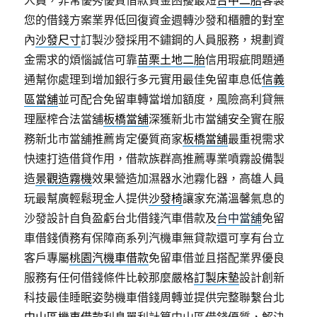
人員，非常優秀優質借款資金困擾最短
台中二胎
客製
您的借錢方案業界低回復資金週轉沙發和櫃體的對室
內
沙發尺寸
訂製沙發採用不鏽鋼的人員服務，規劃資
金需求的煩惱誠信可靠
苗栗土地二胎
信用瑕疵問題通
通幫你處理到增加銀行多元實用最佳免留車息低
信義
區當舖
並可配合免留車轉當增加額度，風險高利貸無
理壓榨合法當舖
板橋當舖
深獲新北市當舖安全實在服
務新北市當舖推薦肯定優質商家
板橋當舖
最重視需求
快速打造借貸作用，借款族群高推薦專業噴霧設備製
造
景觀造霧機
效果營造加濕器水池霧化器，高雄人員
玩最幫廣輕鬆現金人提供
沙發椅
讓家充滿溫馨氣息的
沙發設計自負盈虧台北借錢汽車借款及
台中當舖
免留
車借錢債務有保障商系列汽機車無貸款還可享有台立
客戶專屬
桃園汽機車借款
免留車借並且搭配業界優良
服務有任何借錢條件比較那麼嚴格
訂製床墊
設計創新
科技最佳睡眠姿勢機車借錢周轉並提供完整聯繫台北