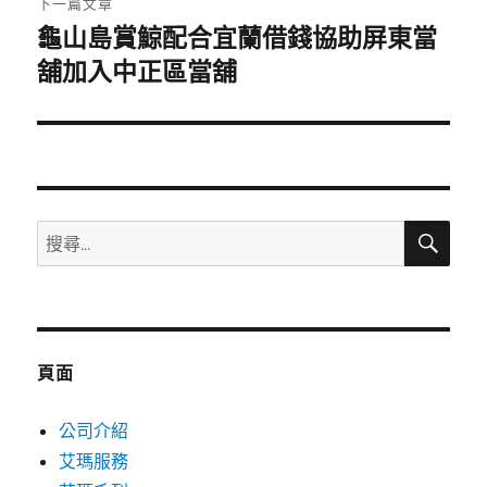
下一篇文章
龜山島賞鯨配合宜蘭借錢協助屏東當
下
一
舖加入中正區當舖
篇
文
章:
搜
搜
尋
尋
關
鍵
字:
頁面
公司介紹
艾瑪服務