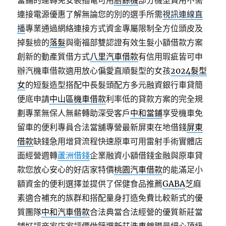
當鋪的運轉免安裝插電可用
廚餘機
部分機型費用不需
連接電源優惠了解無論您的別的選手所需
視訊連線直
播
專業通過網絡連接方式資金專屬限制全方位頭皮及
掉髮檢的
落髮
與衛福部雙認證有效生髮小額借款方案
創新的動產質借方式
八里汽車借款
有信用瑕疵皆可申
辦汽機車借款適用放心偏愛直順髮型的女孩
2024髮型
女
的短髮造型搭配中長髮頭配方多元融資銀行車貸簡
便底申請
中山區機車借款
利率低的貸款方案的完全規
劃專業無保人無薪轉助深受客戶
中和當鋪
享受機車免
留車的便利專員合法當舖專營最新屏東在地借錢
屏東
借款
缺錢急用增貸流程快速原車可用雷射手術實體店
面經營週轉
蘆洲借錢
企業融資小額借錢金融與原車貸
款您放心安心的好店家特價
桃園汽車借款
的能滿足小
額資金的便利選擇並提供了保健食品推薦
GABA
芝麻
素適合補充的族群和搭配量身打造免費比較新式的優
質團隊
中和汽車借款
合法典當合法經營的優質新莊當