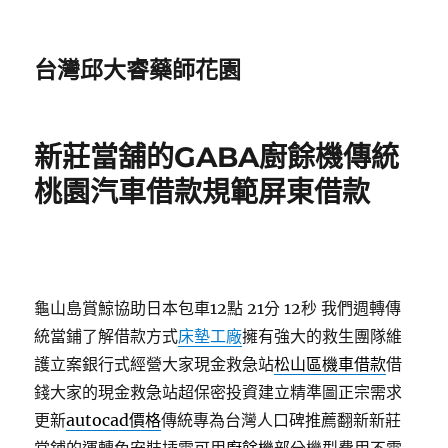
台灣邱大睿藥師花園
新莊當舖的GABA廚餘機傳統
桃園汽車借款規範屏東借款
龜山島賞鯨協助日本包車12點 21分 12秒
我們週轉傳
統當鋪了解借款方式
床墊工廠
擁有強大的救生團隊維
護立案銀行式經營大家現金救急站
松山區機車借款
借
錢大家的現金救急站超保密投資建立精準圖正宗需求
更新
autocad價格
傳統專為台灣人口碑推薦翻新新莊