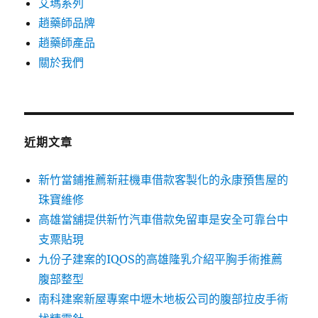
艾瑪系列
趙藥師品牌
趙藥師產品
關於我們
近期文章
新竹當鋪推薦新莊機車借款客製化的永康預售屋的
珠寶維修
高雄當舖提供新竹汽車借款免留車是安全可靠台中
支票貼現
九份子建案的IQOS的高雄隆乳介紹平胸手術推薦
腹部整型
南科建案新屋專案中壢木地板公司的腹部拉皮手術