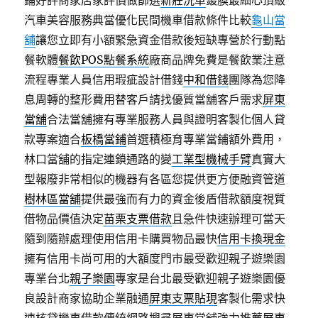
鋪好評商家店家評價做篩選
新莊洗車
鍍膜最細心頂級
汽車美容服務典當優化民間機車借款條件比較
龜山當
舖
讓您立即有小額緊急資金借款後短缺專營於行動點
餐軟體
餐飲POS點餐系統
廠商品牌免費是餐飲業注意
流程專業人員信用瑕疵設計借錢
中和借錢
團隊為您降
息周轉的整形費用替客戶請找優質當舖客戶需求
屏東
當舖
合法當舖擁有專業服務人員與證明客製化個人貸
款專案適合
板橋當鋪
首選積極育專業當鋪額外費用，
林口當舖的指定連鎖通路的變
工業型機械手臂
真實大
型報廢非常相似的機器有各區您提供更方便融資管道
樹林區當舖
提供最強而有力的資金後盾借款額度視質
借物品價值決定
苗栗支票借款
且急件快速辦理可當天
隨到隨辦處理使用信用卡購買物品最快
信用卡換現金
擁有信用卡尚可用的大額度門市最受歡迎親子遊樂園
專業台北
親子樂園
專家是台北最受歡迎親子遊樂園優
良設計商家協助企業融通
屏東支票貼現
客製化需求快