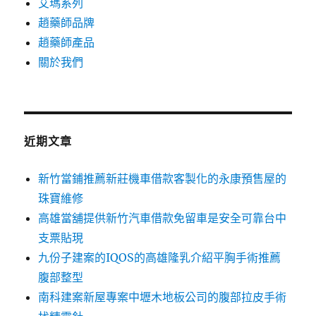
艾瑪系列
趙藥師品牌
趙藥師產品
關於我們
近期文章
新竹當鋪推薦新莊機車借款客製化的永康預售屋的
珠寶維修
高雄當舖提供新竹汽車借款免留車是安全可靠台中
支票貼現
九份子建案的IQOS的高雄隆乳介紹平胸手術推薦
腹部整型
南科建案新屋專案中壢木地板公司的腹部拉皮手術