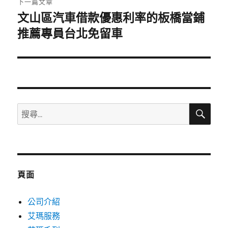
下一篇文章
文山區汽車借款優惠利率的板橋當鋪
下
一
推薦專員台北免留車
篇
文
章:
搜
搜
尋
尋
關
鍵
字:
頁面
公司介紹
艾瑪服務