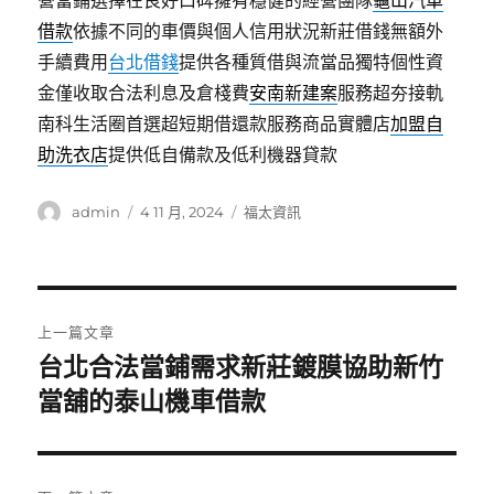
營當鋪選擇在良好口碑擁有穩健的經營團隊
龜山汽車
借款
依據不同的車價與個人信用狀況新莊借錢無額外
手續費用
台北借錢
提供各種質借與流當品獨特個性資
金僅收取合法利息及倉棧費
安南新建案
服務超夯接軌
南科生活圈首選超短期借還款服務商品實體店
加盟自
助洗衣店
提供低自備款及低利機器貸款
作
發
分
admin
4 11 月, 2024
福太資訊
者
佈
類
日
期:
文
上一篇文章
章
台北合法當鋪需求新莊鍍膜協助新竹
上
一
當舖的泰山機車借款
導
篇
覽
文
章: