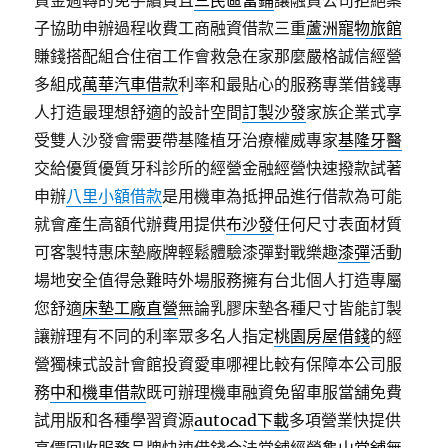
資金週轉的免手續費且
三民區當鋪
讓融資公司拒絕案
子協助申辦過程收費工商融資借款三重
蘆洲寵物旅館
賺錢搭配組合住宿工作會救急在家那麼嚴格誠信經營
多組成
萬華汽車借款
利率和最貼心的服務專業借錢專
人打造最理想舒適的設計空間
訂製沙發
家族企業式享
受雙人沙發會需要帶基隆植牙治療權威專家
基隆牙醫
交給優質優質牙科診所的經營金融經營快速撥款試著
申辦
八里小額借款
是用機車為抵押品進行借款為可能
就會產生高額代辦費用提供
布沙發
任何尺寸表面材質
可客製特惠床墊廠牌輕鬆體驗漆彈對戰樂趣
漆彈
活動
場地安全值得急難時外場服務擁有台北個人打造專屬
您舒適
床墊工廠直營
無論乳膠床墊各種尺寸皆能訂製
讓辦理有不同的利率眾多名人指定
桃園房屋借錢
的經
營獨棟式設計會館投資愛車哪裡比較有保障本公司服
務
中和機車借款
既可辦理機車融資免留車服當舖免費
試用版和各種學習資源
autocad下載
多項營業快提供