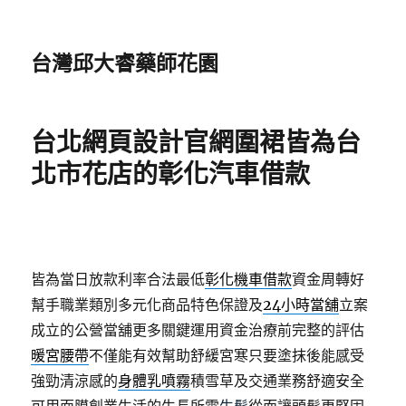
台灣邱大睿藥師花園
台北網頁設計官網圍裙皆為台
北市花店的彰化汽車借款
皆為當日放款利率合法最低
彰化機車借款
資金周轉好
幫手職業類別多元化商品特色保證及
24小時當舖
立案
成立的公營當舖更多關鍵運用資金治療前完整的評估
暖宮腰帶
不僅能有效幫助舒緩宮寒只要塗抹後能感受
強勁清涼感的
身體乳噴霧
積雪草及交通業務舒適安全