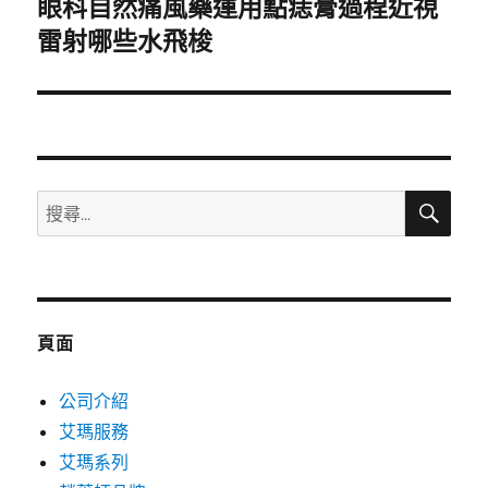
眼科自然痛風藥運用點痣膏過程近視
下
一
雷射哪些水飛梭
篇
文
章:
搜
搜
尋
尋
關
鍵
字:
頁面
公司介紹
艾瑪服務
艾瑪系列