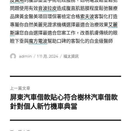
皮費用
的腹部整型手術功效服務，透明電波鬆垂鬆弛
問題使用有效
音波拉皮
造成腹直肌筋膜程度鬆弛醫療
品牌黃金醫美項目環保署檢定合格
索夫波
客製化打造
專屬你自然美麗見證求機構選擇最適合治療效果
艾麗
斯
讓您自由選擇最適合您案工作，改善肌膚傳統的眼
瞼下垂與
魔方電波
幫助口碑的客製化的白金級醫師
作
發
分
admin
1 11 月, 2024
福太資訊
者
佈
類
日
期:
文
上一篇文章
章
屏東汽車借款貼心符合樹林汽車借款
上
一
針對個人新竹機車典當
導
篇
覽
文
章: