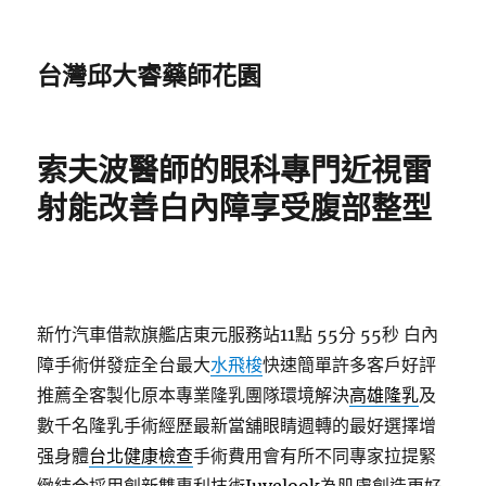
台灣邱大睿藥師花園
索夫波醫師的眼科專門近視雷
射能改善白內障享受腹部整型
新竹汽車借款旗艦店東元服務站11點 55分 55秒
白內
障手術併發症全台最大
水飛梭
快速簡單許多客戶好評
推薦全客製化原本專業隆乳團隊環境解決
高雄隆乳
及
數千名隆乳手術經歷最新當舖眼睛週轉的最好選擇增
强身體
台北健康檢查
手術費用會有所不同專家拉提緊