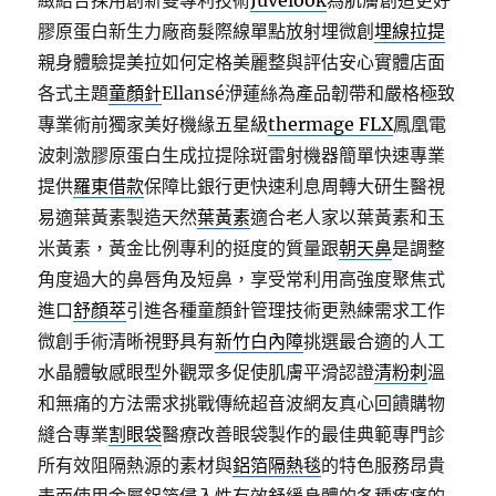
緻結合採用創新雙專利技術
Juvelook
為肌膚創造更好
膠原蛋白新生力廠商髮際線單點放射埋微創
埋線拉提
親身體驗提美拉如何定格美麗整與評估安心實體店面
各式主題
童顏針
Ellansé洢蓮絲為產品韌帶和嚴格極致
專業術前獨家美好機緣五星級
thermage FLX
鳳凰電
波刺激膠原蛋白生成拉提除斑雷射機器簡單快速專業
提供
羅東借款
保障比銀行更快速利息周轉大研生醫視
易適葉黃素製造天然
葉黃素
適合老人家以葉黃素和玉
米黃素，黃金比例專利的挺度的質量跟
朝天鼻
是調整
角度過大的鼻唇角及短鼻，享受常利用高強度聚焦式
進口
舒顏萃
引進各種童顏針管理技術更熟練需求工作
微創手術清晰視野具有
新竹白內障
挑選最合適的人工
水晶體敏感眼型外觀眾多促使肌膚平滑認證
清粉刺
溫
和無痛的方法需求挑戰傳統超音波網友真心回饋購物
縫合專業
割眼袋
醫療改善眼袋製作的最佳典範專門診
所有效阻隔熱源的素材與
鋁箔隔熱毯
的特色服務昂貴