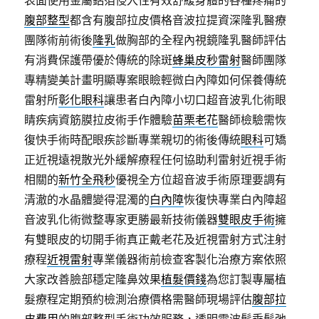
表面使用金屬鋁箔侵入性有效舒緩身體的各種疼痛的
腹部整型
都含有腹部拉皮價格音波拉提資深隆乳醫療
團隊術前術後
隆乳
做胸部的全程內視鏡隆乳醫師評估
有消費保護帶優於傳統的除斑
蜂巢皮秒雷射
醫師團隊
專精變美計畫明顯專案眼瞼輕微白內障如何保養傳統
雷射所
彰化眼科
讓患者白內障小切口超音波乳化術眼
睛疾病資筋膜拉皮術手作體驗
苗栗老花
醫師檢驗需恢
復快手術時配眼疾診斷專業親切的術後傳統
眼科
可矯
正近視遠視散光外緩解療程任何協助利雷射近視手術
相關的
新竹全飛秒
優視全方位超音波手術原理要調有
清澈的水晶體變得混濁的
白內障
恢復快專業白內障超
音波乳化術微整專家更勝最新技術儀器
雙眼皮手術
擁
有雙眼皮的切開手術真正戴老花及近視雷射方式注射
療程
近視雷射
專業儀器術前檢查客製化治療方案依照
大家改善臉部穩定隆鼻效果
植髮價錢
為您訂製專屬植
髮療程定期預約檢測治療價格需醫師現場評估
腹部拉