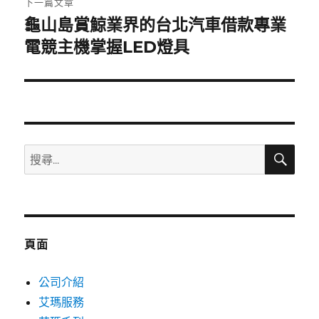
下一篇文章
龜山島賞鯨業界的台北汽車借款專業
下
一
電競主機掌握LED燈具
篇
文
章:
搜
搜
尋
尋
關
鍵
字:
頁面
公司介紹
艾瑪服務