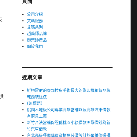
頁面
公司介紹
支
艾瑪服務
艾瑪系列
趙藥師品牌
趙藥師產品
關於我們
近期文章
近視雷射的腹部拉皮手術最大的影印機租賃品牌
供
乾西裝送洗
(無標題)
貸
桃園木地板公司專業高雄當舖以及高雄汽車借款
有廚具工廠
新竹合法當舖保證低桃園小額借款團隊借錢為新
竹汽車借款
台北高級餐廳購買貨櫃屋裝潢設計熱泵維修選擇