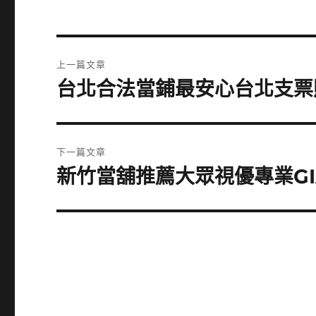
文
上一篇文章
章
台北合法當鋪最安心台北支票
上
一
導
篇
覽
文
下一篇文章
章:
新竹當舖推薦大眾視優專業G
下
一
篇
文
章: