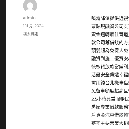
作
admin
噴霧降溫提供近視雷
者
發
1 11 月, 2024
票貼現融資公司支
佈
分
福太資訊
資金週轉最佳管道
日
類
款公司等借錢的方
期:
頭髮超為免保人免
融資到施工優質安
快核貸放款當鋪利
活最安全傳遞幸福
需用錢台北機車借
免留車額度超高且
24小時典當服務
房屋專業借款服務
戶資金汽車借款轉
審率主要營業大桃