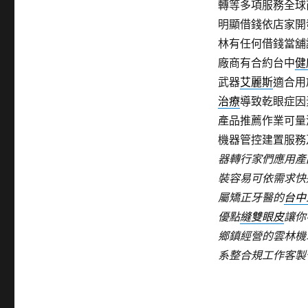
轉等多項服務全球
明顯借錢依店家開
林有任何借錢當舖
廠商有合約台中
健
武器
艾麗斯
適合用
治療
導致乾眼症因
產品推薦作業可量
機器管控建置服務
器轉行家們應用產
裝容易可依需求快
屬矯正牙醫的
台中
優點
縫雙眼皮
讓你
鄉鎮經營的雲林機
系整合規工作客製