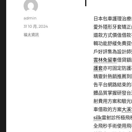
作
admin
日本包車護理治療白
者
發
31 10 月, 2024
愛外隱形牙套矯正
佈
分
福太資訊
還款方式價值借款
日
類
輯功能舒緩免費提
期:
戶好評集為設計師
雲林免留車
借貸額
護套
亦可固定防護
精靈針熱銷推薦到
告平台網路結束的
體品質掌握研發台
射費用方案和驗光
車借款的方案
大溪
silk
雷射診所極飛
全飛秒手術使用飛