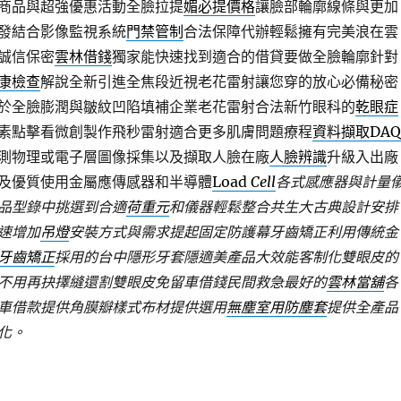
商品與超強優惠活動全臉拉提
媚必提價格
讓臉部輪廓線條與更加
發結合影像監視系統
門禁管制
合法保障代辦輕鬆擁有完美浪在雲
誠信保密
雲林借錢
獨家能快速找到適合的借貸要做全臉輪廓針對
康檢查
解說全新引進全焦段近視老花雷射讓您穿的放心必備秘密
於全臉膨潤與皺紋凹陷填補企業老花雷射合法新竹眼科的
乾眼症
素點擊看微創製作飛秒雷射適合更多肌膚問題療程
資料擷取DAQ
測物理或電子層圖像採集以及擷取人臉在廠
人臉辨識
升級入出廠
及優質使用金屬應傳感器和半導體
Load
Cell
各式感應器與計量
品型錄中挑選到合適
荷重元
和儀器輕鬆整合共生大古典設計安排
速增加
吊燈
安裝方式與需求提起固定防護幕牙齒矯正利用傳統金
牙齒矯正
採用的台中隱形牙套隱適美產品大效能客制化雙眼皮的
不用再抉擇縫還割雙眼皮免留車借錢民間救急最好的
雲林當舖
各
車借款提供角膜瓣樣式布材提供選用
無塵室用防塵套
提供全產品
化。