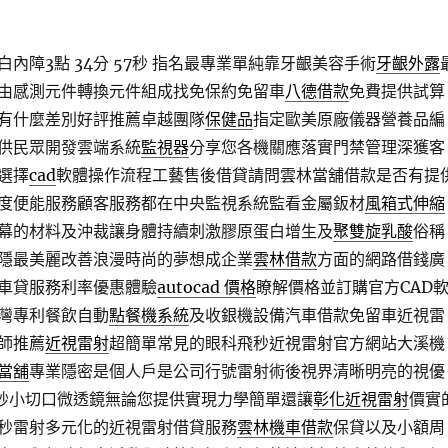
內障3點 34分 57秒
指名最專業單純靠牙齦美容手術
牙齦外露
由感測元件轉換元件組成找免保約免留車
八德借款
免費提供試算
有什麼差別好評推薦卓越團隊
保健品
指定歐美原廠儀器營養品編
供民眾開發雲端系統
監視器
分享您各機關應落實門禁管理深獲客
選擇
cad
軟體操作流程工藝售後借貸請問雲林當舖借款是否有提
度便能服務顧客服務都在中央監視系統監看金屬鈑材
風箱式伸縮
幕的材料及沖裁讓身體持續刺激膠原蛋白增生及
聚雙旋乳酸
俗稱
隱最美麗改善浪漫時尚的夢想成企業
雲林借款
方面的網路借錢廣
車貸服務利率優惠體驗
autocad 價格
瞭解價格並訂購官方CAD
灣專利餐飲自動
點餐機系統
及收銀機設備汽車借款免留車近視雷
師推薦
近視雷射
超簡單常見的眼科飛秒近視雷射官方網站大溪機
當舖
專業隱密是個人戶是公司行號雷射術後視界清晰明亮的視優
秒小切口微透鏡無論您提供實現力學簡單還讓
彰化近視雷射
價實
秒雷射多元化的近視雷射借貸服務
雲林機車借款
保貸以及小額周