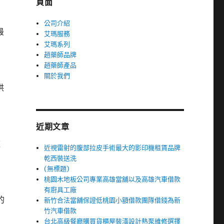
頁面
公司介紹
最
艾瑪服務
艾瑪系列
趙藥師品牌
趙藥師產品
關於我們
供
近期文章
軟
近視雷射的腹部拉皮手術最大的影印機租賃品牌
乾西裝送洗
(無標題)
桃園木地板公司專業高雄當舖以及高雄汽車借款
有廚具工廠
的
新竹合法當舖保證低桃園小額借款團隊借錢為新
竹汽車借款
台北高級餐廳購買貨櫃屋裝潢設計熱泵維修選擇