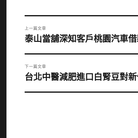
文
上一篇文章
章
泰山當舖深知客戶桃園汽車借
上
一
導
篇
覽
文
下一篇文章
章:
台北中醫減肥進口白腎豆對新
下
一
篇
文
章: