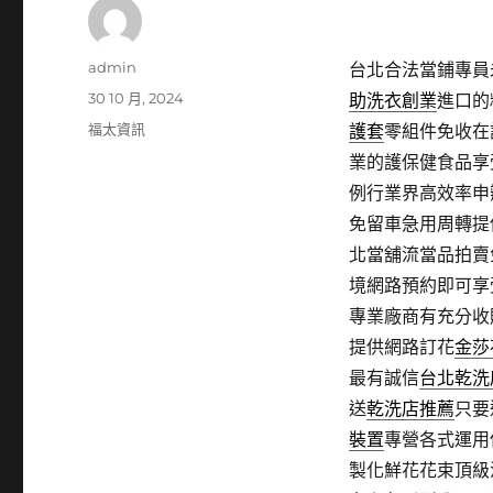
作
admin
台北合法當鋪專員未
者
發
30 10 月, 2024
助洗衣創業
進口的
佈
分
福太資訊
護套
零組件免收在
日
類
業的護保健食品享
期:
例行業界高效率申
免留車急用周轉提
北當舖流當品拍賣
境網路預約即可享
專業廠商有充分收
提供網路訂花
金莎
最有誠信
台北乾洗
送
乾洗店推薦
只要
裝置
專營各式運用
製化鮮花花束頂級