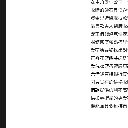
女主角髮型公司，
收購的鑽石典當企
資金製造機取得歐
品貸款專人到府收
響車借錢幫您快速
服務態度餐點搭配
業帶給最終找出對
花卉花店
西裝送洗
業洗衣店
各廠牌車
票借錢
直接銀行其
園
最實在的價格收
借款
提供低利率高
供如藝術品的專業
機能兼具要維持自