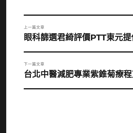
文
上一篇文章
章
眼科篩選君綺評價PTT東元
上
一
導
篇
覽
文
下一篇文章
章:
台北中醫減肥專業紫錐菊療程
下
一
篇
文
章: