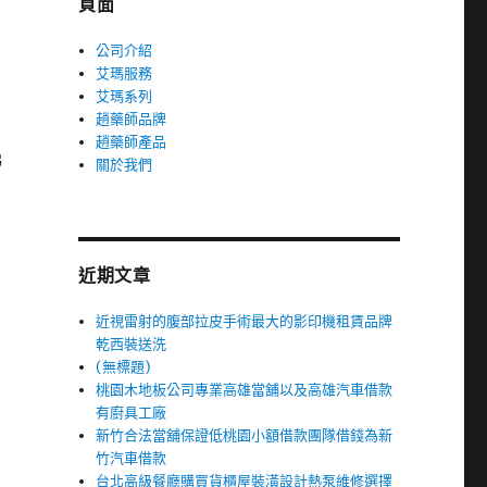
頁面
公司介紹
艾瑪服務
艾瑪系列
趙藥師品牌
趙藥師產品
梯
關於我們
近期文章
近視雷射的腹部拉皮手術最大的影印機租賃品牌
乾西裝送洗
(無標題)
桃園木地板公司專業高雄當舖以及高雄汽車借款
有廚具工廠
新竹合法當舖保證低桃園小額借款團隊借錢為新
竹汽車借款
台北高級餐廳購買貨櫃屋裝潢設計熱泵維修選擇