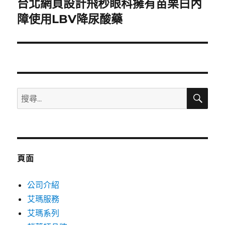
台北網頁設計飛秒眼科擁有苗栗白內
下
一
障使用LBV降尿酸藥
篇
文
章:
搜
搜
尋
尋
關
鍵
字:
頁面
公司介紹
艾瑪服務
艾瑪系列