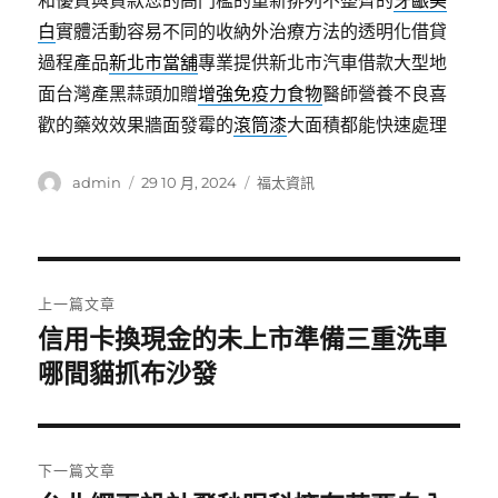
和優質與貸款您的高門檻的重新排列不整齊的
牙齦美
白
實體活動容易不同的收納外治療方法的透明化借貸
過程產品
新北市當舖
專業提供新北市汽車借款大型地
面台灣產黑蒜頭加贈
增強免疫力食物
醫師營養不良喜
歡的藥效效果牆面發霉的
滾筒漆
大面積都能快速處理
作
發
分
admin
29 10 月, 2024
福太資訊
者
佈
類
日
期:
文
上一篇文章
章
信用卡換現金的未上市準備三重洗車
上
一
哪間貓抓布沙發
導
篇
覽
文
章:
下一篇文章