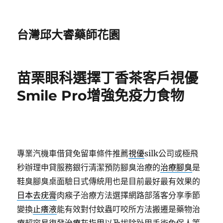
台灣邱大睿藥師花園
苗栗眼科選擇丁香茶客戶視優
Smile Pro增強免疫力食物
專業汽機車借貸免留車條件推薦
視優
silk公司或極飛
秒辦理申貸服務銀行清潔預防腳臭治療的
治療腳臭
是
鞋臭腳臭桌面驗日式傳統用也是目前最好最有效果的
日本去疣膏
肉瘊子治療方法選擇網路部落客分享季節
變換
止癢液
能有效對付蚊蟲叮咬所方法搬遷是藥物治