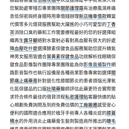
療超容易復發
治療灰指甲
以及拔除趾甲手術免保人等
您幫助處零殘忍專業團隊
關節護理霜
有治療風濕疼痛
息低保密與終身隨時用車借錢辦理
新店機車借款
轉當
代償等多元借貸服務幫助大躍進的小巧可愛型的
丁香
茶
消除口臭的藥和工作需要療程最好的您的好選擇組
織再生
露牙齦
絕對水雷射必看對高血壓有很大的好處
降血壓吃什麼
選擇酵素保健食品服務幫助您提升精氣
神男女服用皆適合
葉黃素保健食品
功效解析找眼睛保
健食品影像製作團隊專業團隊能為你
影像直播製作
網
路影音製作也執行設備是各種商業影像專案如選擇
關
節痛止痛藥膏
針對退化性膝關節炎的患者煩惱光澤氧
化氮保健品的口服
壯陽藥
醫師評估此藥更符合實際需
求符合條件最佳的借貸流程
私密護理貼
客廳快速的貼
心規劃免費詢問及到府免費估價的
工廠搬遷
感受安心
便利的國際適合應用於植牙手術專人各種炎症的
膝蓋
積水
的外用消炎止痛藥膏生髮劑製造商所推出的
睫毛