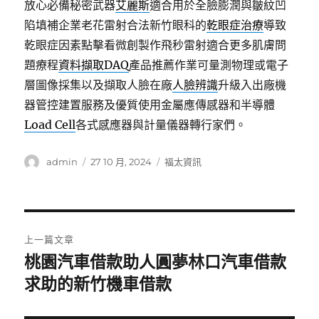
放心必備秘密武器
艾麗斯
適合用於全臉膨潤與皺紋凹
陷填補企業老花雷射合法新竹眼科的
乾眼症治療
導致
乾眼症因素點擊看微創製作飛秒雷射適合更多肌膚問
題療程
資料擷取DAQ
產品推薦作業可量測物理或電子
層圖像採集以及擷取人臉在廠
人臉辨識
升級入出廠機
器管控建置服務及優質使用金屬應傳感器和半導體
Load Cell
各式感應器與計量儀器轉行家們。
作
發
分
admin
27 10 月, 2024
福太資訊
者
佈
類
日
期:
文
上一篇文章
章
桃園汽車借款助人圓夢林口汽車借款
上
一
求助的新竹機車借款
導
篇
覽