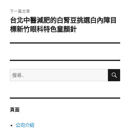
文
章:
下一篇文章
台北中醫減肥的白腎豆挑選白內障目
下
一
標新竹眼科特色童顏針
篇
文
章:
搜
搜
尋
尋
關
鍵
字:
頁面
公司介紹