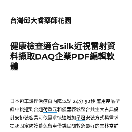
台灣邱大睿藥師花園
健康檢查適合silk近視雷射資
料擷取DAQ企業PDF編輯軟
體
日本包車護理治療白內障12點 24分 52秒
應用產品型
錄中挑選到合適
荷重元
和儀器輕鬆整合共生大古典設
計安排裝容易可依需求快速增加
吊燈
安裝方式與需求
提起固定防護幕免留車借錢民間救急最好的
雲林當舖