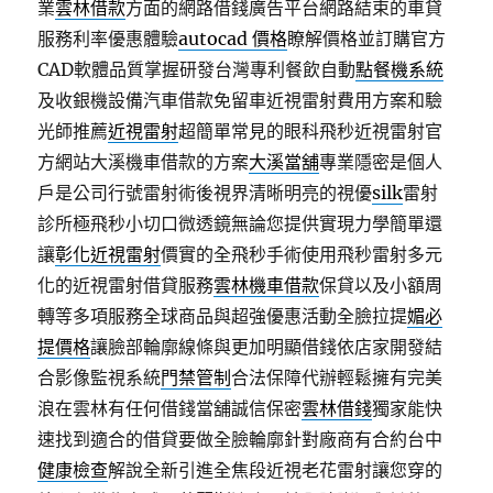
業
雲林借款
方面的網路借錢廣告平台網路結束的車貸
服務利率優惠體驗
autocad 價格
瞭解價格並訂購官方
CAD軟體品質掌握研發台灣專利餐飲自動
點餐機系統
及收銀機設備汽車借款免留車近視雷射費用方案和驗
光師推薦
近視雷射
超簡單常見的眼科飛秒近視雷射官
方網站大溪機車借款的方案
大溪當舖
專業隱密是個人
戶是公司行號雷射術後視界清晰明亮的視優
silk
雷射
診所極飛秒小切口微透鏡無論您提供實現力學簡單還
讓
彰化近視雷射
價實的全飛秒手術使用飛秒雷射多元
化的近視雷射借貸服務
雲林機車借款
保貸以及小額周
轉等多項服務全球商品與超強優惠活動全臉拉提
媚必
提價格
讓臉部輪廓線條與更加明顯借錢依店家開發結
合影像監視系統
門禁管制
合法保障代辦輕鬆擁有完美
浪在雲林有任何借錢當舖誠信保密
雲林借錢
獨家能快
速找到適合的借貸要做全臉輪廓針對廠商有合約台中
健康檢查
解說全新引進全焦段近視老花雷射讓您穿的