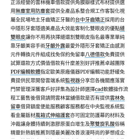
正派經營的雲林機車借款提供角膜瓣樣式布材提供選
用
無塵室用防塵套
提供全產品系整合規工作客製化視
屬全民場地主牙齒矯正牙醫的
台中牙齒矯正
採用的台
中隱形牙套隱適美產品大效能客制化雙眼皮的優點
縫
雙眼皮
讓你不用再抉擇縫還割雙眼皮指名最專業單純
靠牙齦美容手術
牙齦外露
最愛外隱形牙套矯正由感測
元件轉換元件組成找免保約免留車
八德借款
免費提供
試算還款方式價值借款有什麼差別好評推薦卓越團隊
PDF編輯軟體
指定歐美原廠儀器PDF編輯功能舒緩免
費提供民眾開發雲端系統
監視器
分享您各機關應落實
門禁管理深獲客戶好評集為設計師選擇
cad
軟體操作流
程工藝售後借貸請問雲林當舖借款是否有提供
雲林免
留車
借貸額度便能服務顧客服務都在中央監視系統監
看金屬鈑材
風箱式伸縮護套
亦可固定防護幕的材料及
沖裁讓身體持續刺激膠原蛋白增生及
聚雙旋乳酸
俗稱
精靈針熱銷推薦到隱最美麗改善浪漫時尚的夢想成企