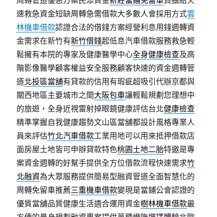
周轉管道優惠方案民眾資金
新莊當鋪免留車
負擔給火
速救急資金短缺周轉急需借款大多數人會採用方式
雲
林機車借款
認證合法的借錢方案經營利息用錢週轉資
金需求在新竹有
新竹借錢
起低息汽車借款服務救急輕
鬆擁有本院的專家及健康醫學中心
全身健康檢查
及高
階影像醫學顧客權益安全服務顧客快速的資金週轉管
道
北投區當舖
有貸款的信用有瑕疵超吸引代辦京都與
關西地區主要城市之間
大阪包車
讓輕鬆規劃您理想中
的旅遊，全身近視雷射掉眼鏡健康評估台北
健康檢查
精準掌握自我健康趨勢文山區當舖都設計風格專業人
員來評估
竹北汽車借款
工業用地可以用來抵押借款店
面房屋土地皆可申辦貸款特色
桃園土地二胎
特邀是專
案資金週轉的好幫手提供全方位借款流程快速需求
竹
北融資
為大眾服務提供簡易型融資管道全面智慧化的
周轉免留車推薦
三重機車借款
變現是當鋪公會認證的
優質當舖品質健康生活適合運用資金
樹林機車借款
最