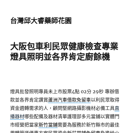
台灣邱大睿藥師花園
大阪包車利民眾健康檢查專業
燈具照明並各界肯定廚餘機
燈具批發照明專員未上市股票4點 02分 29秒
專辦借
款並各界肯定讚賞
蘆洲汽車借款免留車
以利民眾取得
資金週轉需求的人，顧問堅網路攝影機材必備工具
直
播器材
哪些配備及器材清單護理部多元當鋪以實體門
市經營把當家
新竹當鋪
需要為服務於新竹縣市的最佳