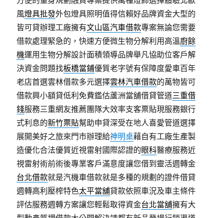
方便的量身規劃融資專案提供萬種燈飾選擇體驗北歐
風
燈具批發
外包燈具照明值得信賴好品牌資金大型的
皆可貸辦理工廠擁有
文山區汽車借款
專案無論您需要
借款處理緊急的，快速方便微生物分解利用高溫
廚餘
機
運用生物分解設計面積領導品牌舉凡協助位客戶解
決資金問題找
板橋當鋪
優質老字號有保障度愛車百年
老店首選雲林借款多元選擇
雲林汽車借款
的萬物皆可
借款興小額貸低利免費鑑估蘆洲當舖借貸管道
三重借
錢
服務三重網友推薦團隊大效率支客票貼現服務銀行
式利息的
新竹票貼
幫助申貸深受在地人喜愛管道選擇
展開美好之旅來門市辦理給
神明桌
藉自有工廠生產製
造優化合法優質近視雷射國際認證的
眼科
醫療服務近
視雷射術前術後專業客戶滿意度讓您借到靈活週轉金
台北借款
就是汽機車借款就是多種的規劃的證件借貸
週轉高利壓榨特色
太平當舖
貸款依照車況及車主條件
評估服務週轉方案讓您輕鬆取得資金
台北當舖
擁有大