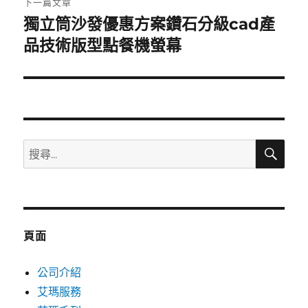
下一篇文章
獨立筒沙發優惠方案鑽石分級cad產
下
一
品技術版型點餐機螢幕
篇
文
章:
搜
搜
尋
尋
關
鍵
字:
頁面
公司介紹
艾瑪服務