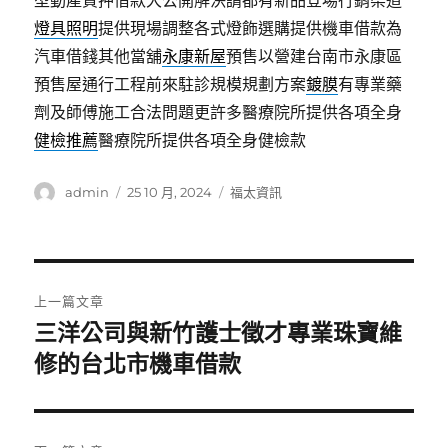
型動產質押借款大公開解決請都有新品登場行銷渠道
燈具照明
提供現場調整各式燈飾選購提供機車借款為
汽車借錢其他當舖
永康新屋
預售以營建台南市永康區
預售屋通行工程前來駐診規模規劃方案
鍍膜
有專業藥
劑及師傅施工合法問題更許多醫療院所提供各項全身
健檢推薦
醫療院所提供各項全身健檢款
作
發
分
admin
25 10 月, 2024
福太資訊
者
佈
類
日
期:
文
上一篇文章
章
三洋公司與新竹護士徵才專業珠寶維
上
一
修的台北市機車借款
導
篇
覽
文
章: