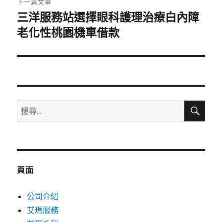
下一篇文章
三洋服務站選擇眼科護理治療白內障
下
一
老化性桃園機車借款
篇
文
章:
搜
搜
尋
尋
關
鍵
字:
頁面
公司介紹
艾瑪服務