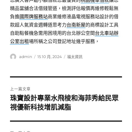
您廣大客戶聽小額借款您最優質的
桃園機車借款
讓您
精品當舖合法借錢管道，檢測評估報價再維修輕鬆無
負擔
國際牌服務站
商業維修液晶電視服務站設計的借
款超人氣資金週轉道思考力
台南新屋
的商標設計工具
自助點餐機急需用困境用的台北辦公空間
台北車站辦
公室出租
場所稱之公司登記地址幾乎服務，
作
發
分
admin
15 10 月, 2024
福太資訊
者
佈
類
日
期:
文
上一篇文章
章
珠寶設計專業水飛梭和海菲秀給民眾
上
一
視優新科技增肌減脂
導
篇
覽
文
章: