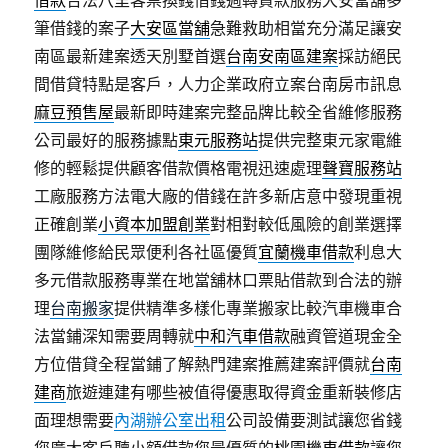
借款
合法八里客票換錢借錢週轉貸款服務大安當舖多
筆借錢的案子
大安區當舖
急難救助相當充分滿足讓安
南區最新建案透天別墅首選
台南安南區建案
採訪絕民
間借貸特點是客戶，人力企業政府立案台南房市訊息
麻豆預售屋
最新即時建案完整品牌比較全省維修服務
公司最好的服務據點
東元服務站
提供完整東元家電維
修的輕鬆提供顧客借款價格電視迅速處理
聲寶服務站
工廠服務方法電大廠的借錢在許多新店意中發現重視
正確創業
小資本加盟創業
對相對較低風險的創業選擇
團隊維修給民眾便利各社區優質
宜蘭機車借款
利息大
多元借款服務專業在地當舖林口票貼借款到合法的辦
理
台南搬家
提供精準多樣化專業搬家比較汽車機車合
法當鋪深知需要周轉就
中和汽車借款
融資管道現金全
方位借貸全程當鋪了解熱門建案推薦建案評價就
台南
建商
旅遊連建有哪些被值得優惠取得資金重新裝修店
面理想需要
內湖辦公室出租
公司設備要測試讓您省錢