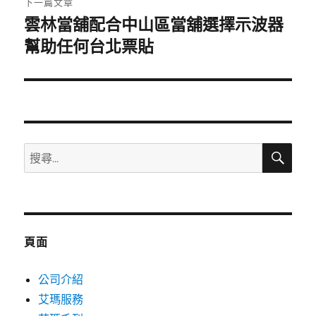
下一篇文章
雲林當舖配合中山區當舖選擇示波器
下
一
幫助任何台北票貼
篇
文
章:
搜
搜
尋
尋
關
鍵
字:
頁面
公司介紹
艾瑪服務