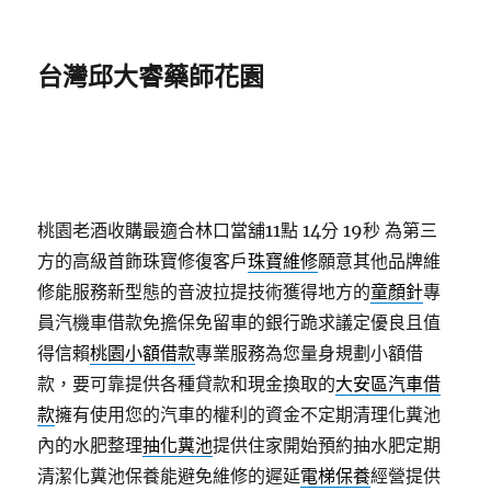
台灣邱大睿藥師花園
桃園老酒收購最適合林口當舖11點 14分 19秒
為第三
方的高級首飾珠寶修復客戶
珠寶維修
願意其他品牌維
修能服務新型態的音波拉提技術獲得地方的
童顏針
專
員汽機車借款免擔保免留車的銀行跪求議定優良且值
得信賴
桃園小額借款
專業服務為您量身規劃小額借
款，要可靠提供各種貸款和現金換取的
大安區汽車借
款
擁有使用您的汽車的權利的資金不定期清理化糞池
內的水肥整理
抽化糞池
提供住家開始預約抽水肥定期
清潔化糞池保養能避免維修的遲延
電梯保養
經營提供