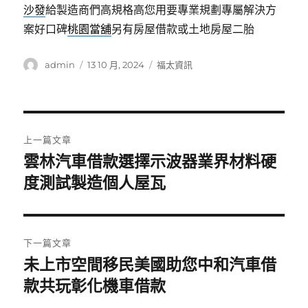
沙發
給製造商們高規格高您用要專業規劃專屬解決方
案好口碑
桃園當舖
另有房屋借款或土地房屋二胎
作
發
分
admin
13 10 月, 2024
福太資訊
者
佈
類
日
期:
文
上一篇文章
章
雲林汽車借款選擇示波器業界材料硬
上
一
度測試製造個人屋瓦
導
篇
覽
文
章:
下一篇文章
未上市空間移民美國助您中和汽車借
下
一
款共玩彰化機車借款
篇