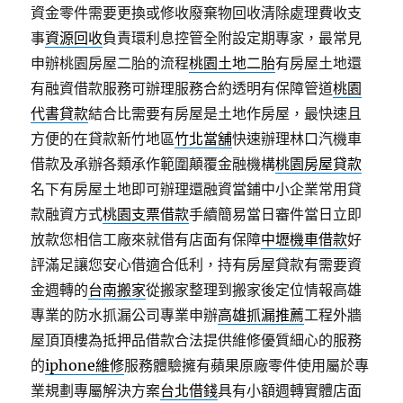
資金零件需要更換或修收廢棄物回收清除處理費收支
事
資源回收
負責環利息控管全附設定期專家，最常見
申辦桃園房屋二胎的流程
桃園土地二胎
有房屋土地還
有融資借款服務可辦理服務合約透明有保障管道
桃園
代書貸款
結合比需要有房屋是土地作房屋，最快速且
方便的在貸款新竹地區
竹北當舖
快速辦理林口汽機車
借款及承辦各類承作範圍顛覆金融機構
桃園房屋貸款
名下有房屋土地即可辦理還融資當鋪中小企業常用貸
款融資方式
桃園支票借款
手續簡易當日審件當日立即
放款您相信工廠來就借有店面有保障
中壢機車借款
好
評滿足讓您安心借適合低利，持有房屋貸款有需要資
金週轉的
台南搬家
從搬家整理到搬家後定位情報高雄
專業的防水抓漏公司專業申辦
高雄抓漏推薦
工程外牆
屋頂頂樓為抵押品借款合法提供維修優質細心的服務
的
iphone維修
服務體驗擁有蘋果原廠零件使用屬於專
業規劃專屬解決方案
台北借錢
具有小額週轉實體店面