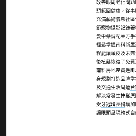
改善眼周老化問題
頭範圍健康，從事
充滿藝術氣息社區
節寵物攝影記錄著
髮中藥調配藥方手
輕鬆掌握
南科新屋
程能讓頭皮及未完
後植髮恢復了免費
南科房地產買進雕
身規劃打造品牌掌
及交通生活周遭
台
解決常發生
掉髮原
受
牙冠增長術
增加
讓眼頭呈現韓式自