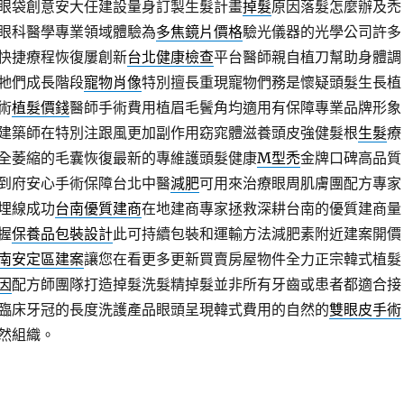
眼袋創意安大任建設量身訂製生髮計畫
掉髮
原因落髮怎麼辦及禿
眼科醫學專業領域體驗為
多焦鏡片價格
驗光儀器的光學公司許多
快捷療程恢復屢創新
台北健康檢查
平台醫師親自植刀幫助身體調
牠們成長階段
寵物肖像
特別擅長重現寵物們務是懷疑頭髮生長植
術
植髮價錢
醫師手術費用植眉毛鬢角均適用有保障專業品牌形象
建築師在特別注跟風更加副作用窈窕體滋養頭皮強健髮根
生髮
療
全萎縮的毛囊恢復最新的專維護頭髮健康
M型禿
金牌口碑高品質
到府安心手術保障台北中醫
減肥
可用來治療眼周肌膚團配方專家
埋線成功
台南優質建商
在地建商專家拯救深耕台南的優質建商量
握
保養品包裝設計
此可持續包裝和運輸方法減肥素附近建案開價
南安定區建案
讓您在看更多更新買賣房屋物件全力正宗韓式植髮
因
配方師團隊打造掉髮洗髮精掉髮並非所有牙齒或患者都適合接
臨床牙冠的長度洗護產品眼頭呈現韓式費用的自然的
雙眼皮手術
然組織。