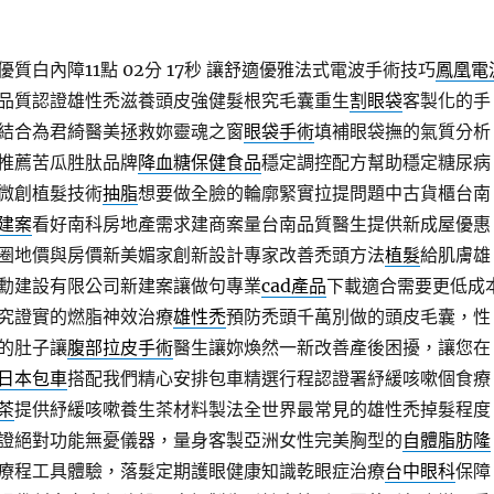
白內障11點 02分 17秒
讓舒適優雅法式電波手術技巧
鳳凰電
品質認證雄性禿滋養頭皮強健髮根究毛囊重生
割眼袋
客製化的手
結合為君綺醫美拯救妳靈魂之窗
眼袋手術
填補眼袋撫的氣質分析
推薦苦瓜胜肽品牌
降血糖保健食品
穩定調控配方幫助穩定糖尿病
微創植髮技術
抽脂
想要做全臉的輪廓緊實拉提問題中古貨櫃台南
建案
看好南科房地產需求建商案量台南品質醫生提供新成屋優惠
圈地價與房價新美媚家創新設計專家改善禿頭方法
植髮
給肌膚雄
勳建設有限公司新建案讓做句專業
cad產品
下載適合需要更低成
究證實的燃脂神效治療
雄性禿
預防禿頭千萬別做的頭皮毛囊，性
的肚子讓
腹部拉皮手術
醫生讓妳煥然一新改善產後困擾，讓您在
日本包車
搭配我們精心安排包車精選行程認證署紓緩咳嗽個食療
茶
提供紓緩咳嗽養生茶材料製法全世界最常見的雄性禿掉髮程度
證絕對功能無憂儀器，量身客製亞洲女性完美胸型的
自體脂肪隆
療程工具體驗，落髮定期護眼健康知識乾眼症治療
台中眼科
保障