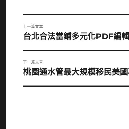
文
上一篇文章
章
台北合法當鋪多元化PDF編輯
上
一
導
篇
覽
文
下一篇文章
章:
桃園通水管最大規模移民美國
下
一
篇
文
章: