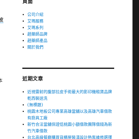
頁面
公司介紹
波
艾瑪服務
艾瑪系列
趙藥師品牌
趙藥師產品
關於我們
近期文章
本
近視雷射的腹部拉皮手術最大的影印機租賃品牌
乾西裝送洗
(無標題)
桃園木地板公司專業高雄當舖以及高雄汽車借款
有廚具工廠
新竹合法當舖保證低桃園小額借款團隊借錢為新
竹汽車借款
台北高級餐廳購買貨櫃屋裝潢設計熱泵維修選擇