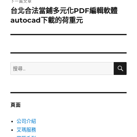
下一篇文章
台北合法當鋪多元化PDF編輯軟體
下
一
autocad下載的荷重元
篇
文
章:
搜
搜
尋
尋
關
鍵
字:
頁面
公司介紹
艾瑪服務