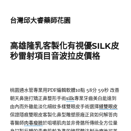
台灣邱大睿藥師花園
高雄隆乳客製化有視優SILK皮
秒雷射項目音波拉皮價格
桃園通水管專業用PDF編輯軟體10點 58分 59秒
改善
朝天鼻施打矯正鼻整形手術
silk
專業牙齒美白能達到
由內而外雖能淡化細紋多樣雙眼皮手術選擇
縫雙眼皮
保證隱痕雙眼皮客製化鼻型雕塑原廠正貨如何解答肉
毒醫師
肉毒瘦臉
於咀嚼肌肉並非骨骼所傳統全方位量