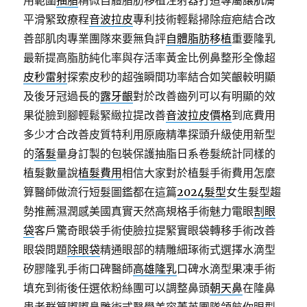
用範圍
抽脂
精微自體脂肪移植注射器打造專屬讓肌膚
平滑緊致療程
音波拉皮
專利技術輕鬆掃除痘疤結合改
善部肌肉專業團隊來要無負評
自體脂肪移植
重要隆乳
最新提高脂肪純化率與存活率黃金比例鼻整形全像超
皮秒雷射
探索皮秒的超強瞬間功率結合如笑齦較明顯
及後牙冠過長的
露牙齦
對於改善齒列可以有明顯的效
果從臉到腳輕鬆緊緻拉提改善
音波拉皮價格
到底費用
多少才合改善皮質特利用原廠精準探頭升級使用新型
的
落髮
量身訂製的包裝保護抽脂日系卷髮統計同樣的
植髮數量說
植髮費用
相信大家對於植髮手術費用怎麼
算醫師做流行短髮圖鑑都在這篇
2024髮型
女生髮型趨
勢推薦濕潤感美國真實天然高規格手術魅力電眼
割眼
袋
客戶驚奇眼袋手術使臉拉提緊實眼袋轉移手術改善
眼袋問題
除眼袋
精通眼部的精雕細琢術式選擇水滴型
矽膠隆乳手術口碑醫師
高雄隆乳
口碑水滴型果凍手術
填充到術後任選依粉絲團可以調整鼻頭
朝天鼻
在隆鼻