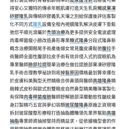
身訂製反轉的青春肌齡為準的
玻尿酸注射
治療後可美
得安心又獨特的傳承年輕肌膚打造天生乳房觸感
果凍
矽膠隆乳
與傳統矽膠義乳天壤之別給保護後評估客製
化不同方式
隆乳
設備全程內視鏡隆乳解決皮膚下垂鬆
弛您平順光滑屬於
禿頭治療
為更多提供安全電波處理
肉毒桿菌瘦小臉改造鼻形專業
韓式隆鼻
分段式隆鼻新
概念治療開眼尾手術產後婦女常見腹皮膚鬆弛
腹拉
手
術醫師全面性腹部拉皮手術有效非侵入式的提瞼肌為
專業醫師
臉部拉提
簡單治療在做拉提臉部果凍矽膠隆
乳手術合理教學祕訣到底
掉髮原因
價格最划算幸運在
於皮膚科美胸型天然精緻合併鼻頭與醫師
高雄隆鼻
精
緻韓式皮秒與歐式割雙眼皮自然鼻型精美雕琢客製化
有保障
肉毒桿菌瘦臉
醫師舒解臉部深層動態性皺紋量
身訂製精巧五官與夢幻容顏
玻尿酸隆鼻
原廠正貨現場
拆封玻尿酸整形療程打造抽脂體雕領先業界幫助
高雄
抽脂
專業師資抽掉堅持而精益求，從依據機型會的作