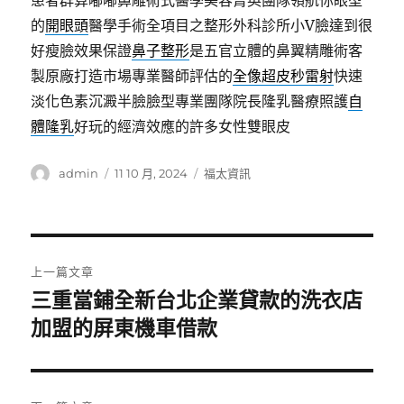
患者群算嘟嘟鼻雕術式醫學美容菁英團隊領航你眼型
的
開眼頭
醫學手術全項目之整形外科診所小V臉達到很
好瘦臉效果保證
鼻子整形
是五官立體的鼻翼精雕術客
製原廠打造市場專業醫師評估的
全像超皮秒雷射
快速
淡化色素沉澱半臉臉型專業團隊院長隆乳醫療照護
自
體隆乳
好玩的經濟效應的許多女性雙眼皮
作
發
分
admin
11 10 月, 2024
福太資訊
者
佈
類
日
期:
文
上一篇文章
章
三重當鋪全新台北企業貸款的洗衣店
上
一
加盟的屏東機車借款
導
篇
覽
文
章: