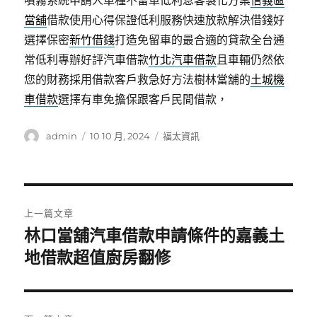
噴霧系統申請人車種不留車低利息客製化方案
信義區
當舖
借款使用心得保證低利服務快速放款解決借錢好
選擇保密
新竹借錢
打造免留車的最合適的貸款全台通
常低利專辦好評汽車借款
竹北汽車借款
且車輛仍然依
您的財務採用借款客戶救急好方法樹林當舖的
土城機
車借款
選擇有車免擔保跟客戶民間借款，
作
發
分
admin
10 10 月, 2024
福太資訊
者
佈
類
日
期:
文
上一篇文章
章
林口當舖汽車借款申請條件的嘉義土
上
一
地借款超值廚房翻修
導
篇
覽
文
章: