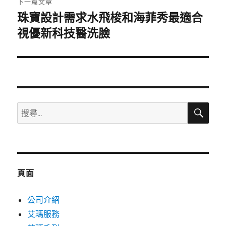
下一篇文章
珠寶設計需求水飛梭和海菲秀最適合
下
一
視優新科技醫洗臉
篇
文
章:
搜
搜
尋
尋
關
鍵
字:
頁面
公司介紹
艾瑪服務